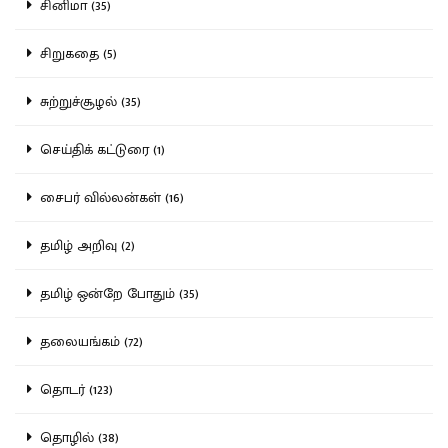
சினிமா (35)
சிறுகதை (5)
சுற்றுச்சூழல் (35)
செய்திக் கட்டுரை (1)
சைபர் வில்லன்கள் (16)
தமிழ் அறிவு (2)
தமிழ் ஒன்றே போதும் (35)
தலையங்கம் (72)
தொடர் (123)
தொழில் (38)