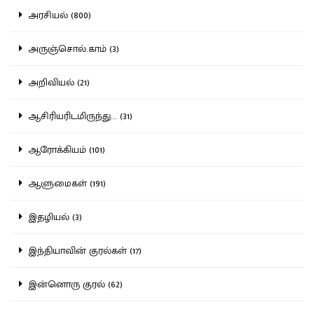
அரசியல் (800)
அருஞ்சொல்.காம் (3)
அறிவியல் (21)
ஆசிரியரிடமிருந்து... (31)
ஆரோக்கியம் (101)
ஆளுமைகள் (191)
இதழியல் (3)
இந்தியாவின் குரல்கள் (17)
இன்னொரு குரல் (62)