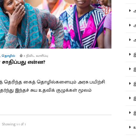
ஆச
ஆர
ஆள
இத
,
தொழில்
5 நிமிட வாசிப்பு
் சாதிப்பது என்ன?
இந
த் தெரிந்த கைத் தொழில்களையும் அரசு பயிற்சி
இன
்ந்து இந்தச் சுய உதவிக் குழுக்கள் மூலம்
இர
இல
Showing 1-1 of 1
உர