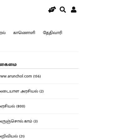
ரல்
காணொளி
தேதிவாரி
கைமை
w.arunchol.com (156)
டையாள அரசியல் (2)
சியல் (800)
ுஞ்சொல்.காம் (3)
ிவியல் (21)