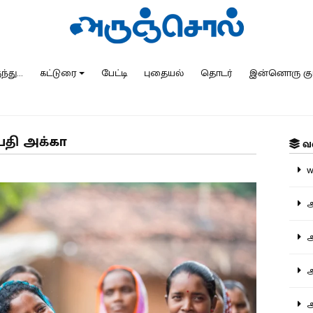
்து...
கட்டுரை
பேட்டி
புதையல்
தொடர்
இன்னொரு கு
ிபதி அக்கா
வ
ww
அ
அர
அர
அற