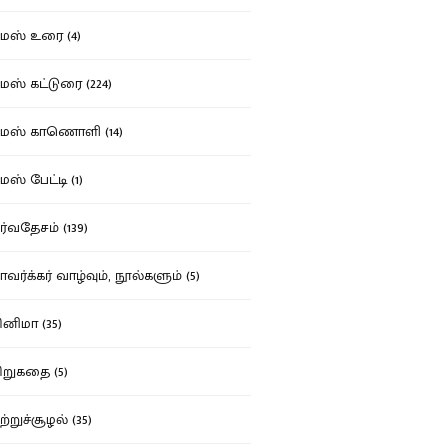
ஸ் உரை (4)
ஸ் கட்டுரை (224)
மஸ் காணொளி (14)
ஸ் பேட்டி (1)
்வதேசம் (139)
வர்க்கர் வாழ்வும், நூல்களும் (5)
னிமா (35)
றுகதை (5)
ற்றுச்சூழல் (35)