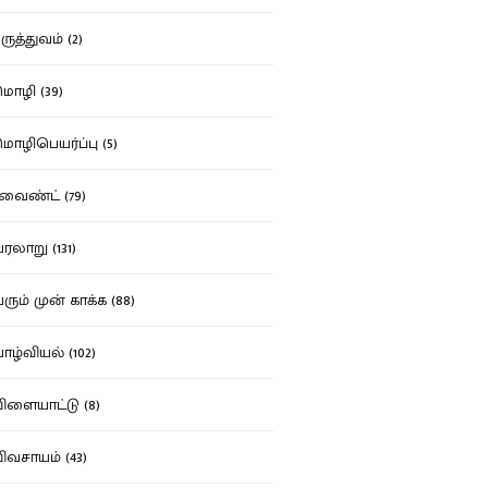
ுத்துவம் (2)
ழி (39)
ழிபெயர்ப்பு (5)
வைண்ட் (79)
லாறு (131)
ும் முன் காக்க (88)
ழ்வியல் (102)
ளையாட்டு (8)
வசாயம் (43)