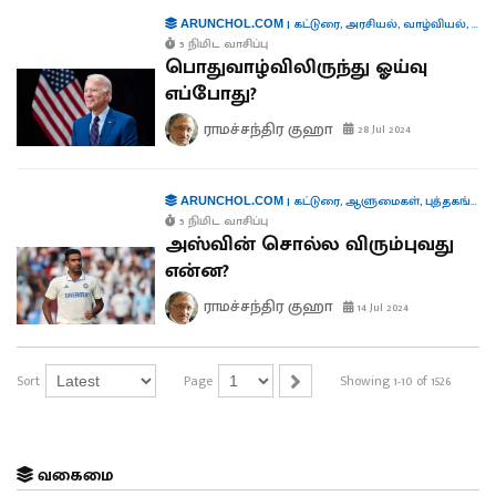
|
கட்டுரை
,
அரசியல்
,
வாழ்வியல்
,
சர்
ARUNCHOL.COM
5 நிமிட வாசிப்பு
பொதுவாழ்விலிருந்து ஓய்வு
எப்போது?
ராமச்சந்திர குஹா
28 Jul 2024
|
கட்டுரை
,
ஆளுமைகள்
,
புத்தகங்கள்
,
ARUNCHOL.COM
5 நிமிட வாசிப்பு
அஸ்வின் சொல்ல விரும்புவது
என்ன?
ராமச்சந்திர குஹா
14 Jul 2024
Sort
Page
Showing 1-10 of 1526
வகைமை