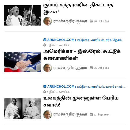
குமார் கந்தர்வரின் திகட்டாத
இசை!
ராமச்சந்திர குஹா
20 Oct 2024
|
கட்டுரை
,
அரசியல்
,
சர்வதேசம்
ARUNCHOL.COM
5 நிமிட வாசிப்பு
அமெரிக்கா – இஸ்ரேல்: கூட்டுக்
களவாணிகள்
ராமச்சந்திர குஹா
06 Oct 2024
|
கட்டுரை
,
அரசியல்
,
கலாச்சாரம்
,
வர
ARUNCHOL.COM
5 நிமிட வாசிப்பு
உலகத்தின் முன்னுள்ள பெரிய
சவால்!
ராமச்சந்திர குஹா
22 Sep 2024