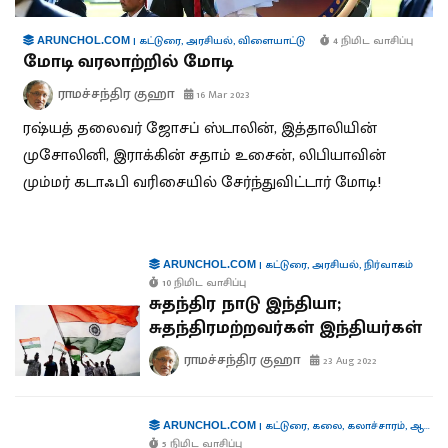
|
கட்டுரை
,
அரசியல்
,
விளையாட்டு
4 நிமிட வாசிப்பு
ARUNCHOL.COM
மோடி வரலாற்றில் மோடி
ராமச்சந்திர குஹா
16 Mar 2023
ரஷ்யத் தலைவர் ஜோசப் ஸ்டாலின், இத்தாலியின்
முசோலினி, இராக்கின் சதாம் உசைன், லிபியாவின்
மும்மர் கடாஃபி வரிசையில் சேர்ந்துவிட்டார் மோடி!
|
கட்டுரை
,
அரசியல்
,
நிர்வாகம்
ARUNCHOL.COM
10 நிமிட வாசிப்பு
சுதந்திர நாடு இந்தியா;
சுதந்திரமற்றவர்கள் இந்தியர்கள்
ராமச்சந்திர குஹா
23 Aug 2022
|
கட்டுரை
,
கலை
,
கலாச்சாரம்
,
ஆளுமைகள்
ARUNCHOL.COM
5 நிமிட வாசிப்பு