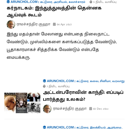
|
கட்டுரை
,
அரசியல்
,
கலாச்சாரம்
5 நிமிட வாசிப்பு
ARUNCHOL.COM
கர்நாடகம்: இந்துத்துவத்தின் தென்னக
ஆய்வுக் கூடம்
ராமச்சந்திர குஹா
04 Apr 2023
இந்து மதம்தான் மேலானது என்பதை நிலைநாட்ட
வேண்டும், முஸ்லிம்களை களங்கப்படுத்த வேண்டும்,
பூதாகாரமாகச் சித்தரிக்க வேண்டும் என்பதே
மையக்கரு.
|
கட்டுரை
,
கலை
,
சினிமா
,
வரலாறு
ARUNCHOL.COM
7 நிமிட வாசிப்பு
அட்டன்பரோவின் காந்தி: எப்படிப்
பார்த்தது உலகம்?
ராமச்சந்திர குஹா
03 Dec 2022
|
கட்டுரை
,
இலக்கியம்
,
ஆளுமைகள்
,
ARUNCHOL.COM