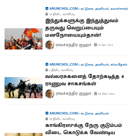
|
கட்டுரை
,
அரசியல்
,
கலாச்சாரம்
ARUNCHOL.COM
10 நிமிட வாசிப்பு
இந்துக்களுக்கு இந்துத்துவம்
தருவது வெறுப்பையும்
மனநோயையும்தான்!
ராமச்சந்திர குஹா
14 Apr 2022
|
கட்டுரை
,
அரசியல்
,
சர்வதேசம்
ARUNCHOL.COM
7 நிமிட வாசிப்பு
வல்லரசுகளைத் தோற்கடித்த 4
ராணுவ சாகசங்கள்
ராமச்சந்திர குஹா
04 Mar 2022
|
கட்டுரை
,
அரசியல்
ARUNCHOL.COM
10 நிமிட வாசிப்பு
காங்கிரஸுக்கு நேரு குடும்பம்
விடை கொடுக்க வேண்டிய