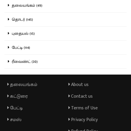
தலையங்கம் (49)
தொடர் (145)
புதையல் (15)
பேட்டி (114)
ரீவைண்ட் (30)
தலையங்கம்
About us
கட்டுரை
Contact us
பேட்டி
Terms of Use
சமஸ்
Privacy Policy