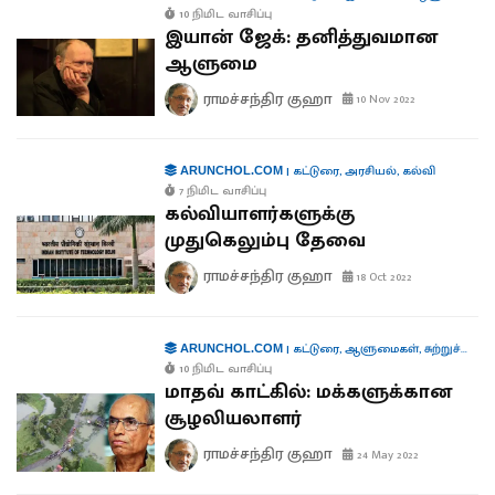
10 நிமிட வாசிப்பு
இயான் ஜேக்: தனித்துவமான
ஆளுமை
ராமச்சந்திர குஹா
10 Nov 2022
|
கட்டுரை
,
அரசியல்
,
கல்வி
ARUNCHOL.COM
7 நிமிட வாசிப்பு
கல்வியாளர்களுக்கு
முதுகெலும்பு தேவை
ராமச்சந்திர குஹா
18 Oct 2022
|
கட்டுரை
,
ஆளுமைகள்
,
சுற்றுச்சூழல்
ARUNCHOL.COM
10 நிமிட வாசிப்பு
மாதவ் காட்கில்: மக்களுக்கான
சூழலியலாளர்
ராமச்சந்திர குஹா
24 May 2022