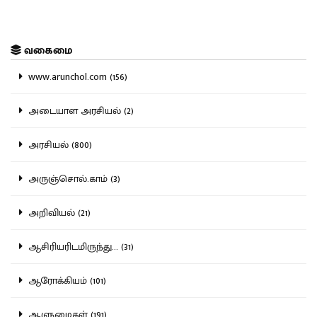
வகைமை
www.arunchol.com (156)
அடையாள அரசியல் (2)
அரசியல் (800)
அருஞ்சொல்.காம் (3)
அறிவியல் (21)
ஆசிரியரிடமிருந்து... (31)
ஆரோக்கியம் (101)
ஆளுமைகள் (191)