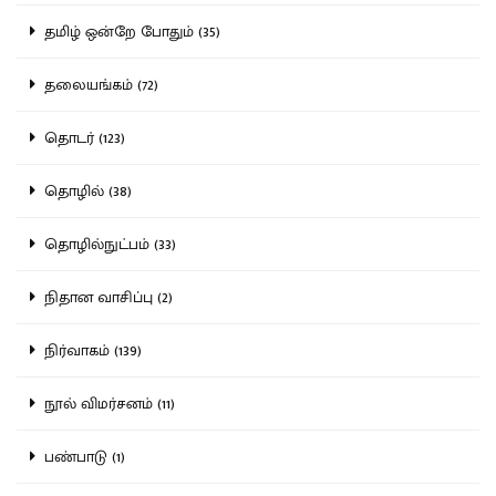
தமிழ் ஒன்றே போதும் (35)
தலையங்கம் (72)
தொடர் (123)
தொழில் (38)
தொழில்நுட்பம் (33)
நிதான வாசிப்பு (2)
நிர்வாகம் (139)
நூல் விமர்சனம் (11)
பண்பாடு (1)