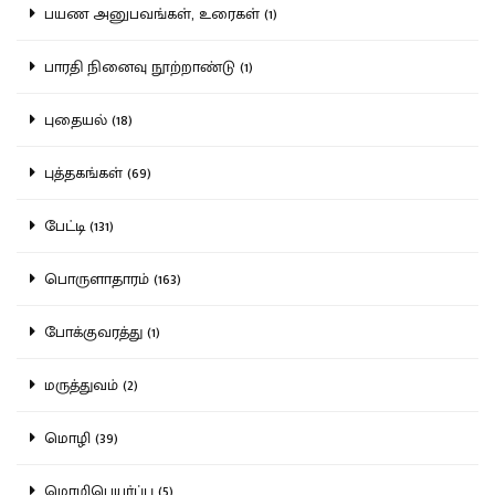
பயண அனுபவங்கள், உரைகள் (1)
பாரதி நினைவு நூற்றாண்டு (1)
புதையல் (18)
புத்தகங்கள் (69)
பேட்டி (131)
பொருளாதாரம் (163)
போக்குவரத்து (1)
மருத்துவம் (2)
மொழி (39)
மொழிபெயர்ப்பு (5)