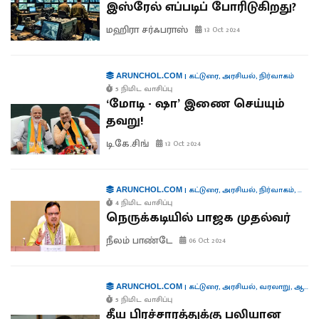
இஸ்ரேல் எப்படிப் போரிடுகிறது?
மஹிரா சர்ஃபராஸ்
13 Oct 2024
|
கட்டுரை
,
அரசியல்
,
நிர்வாகம்
ARUNCHOL.COM
5 நிமிட வாசிப்பு
‘மோடி - ஷா’ இணை செய்யும்
தவறு!
டி.கே.சிங்
13 Oct 2024
|
கட்டுரை
,
அரசியல்
,
நிர்வாகம்
,
கூட்டா
ARUNCHOL.COM
4 நிமிட வாசிப்பு
நெருக்கடியில் பாஜக முதல்வர்
நீலம் பாண்டே
06 Oct 2024
|
கட்டுரை
,
அரசியல்
,
வரலாறு
,
ஆளுமைகள்
ARUNCHOL.COM
5 நிமிட வாசிப்பு
தீய பிரச்சாரத்துக்கு பலியான