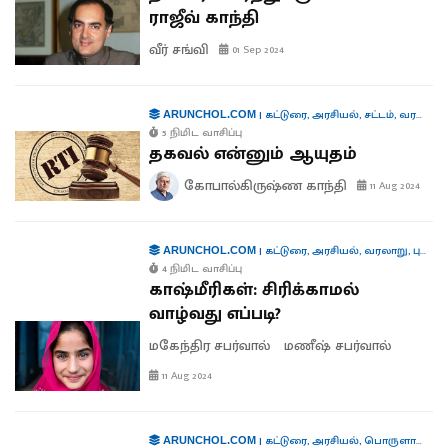
ராஜீவ் காந்தி
வீர் சங்வி
01 Sep 2024
|
கட்டுரை
,
அரசியல்
,
சட்டம்
,
வரலாறு
,
ARUNCHOL.COM
5 நிமிட வாசிப்பு
தகவல் என்னும் ஆயுதம்
கோபால்கிருஷ்ண காந்தி
11 Aug 2024
|
கட்டுரை
,
அரசியல்
,
வரலாறு
,
புத்தகங்கள்
ARUNCHOL.COM
4 நிமிட வாசிப்பு
காஷ்மீரிகள்: சிரிக்காமல்
வாழ்வது எப்படி?
மகேந்திர சபர்வால்
மணீஷ் சபர்வால்
11 Aug 2024
|
கட்டுரை
,
அரசியல்
,
பொருளாதாரம்
ARUNCHOL.COM