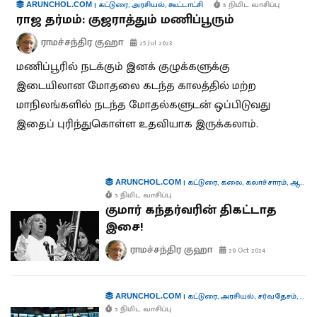
|
கட்டுரை
,
அரசியல்
,
கூட்டாட்சி
5 நிமிட வாசிப்பு
ARUNCHOL.COM
ராஜ தர்மம்: குஜராத்தும் மணிப்பூரும்
ராமச்சந்திர குஹா
25 Jul 2023
மணிப்பூரில் நடக்கும் இனக் குழுக்களுக்கு
இடையிலான மோதலை கடந்த காலத்தில் மற்ற
மாநிலங்களில் நடந்த மோதல்களுடன் ஒப்பிடுவது
இதைப் புரிந்துகொள்ள உதவியாக இருக்கலாம்.
|
கட்டுரை
,
கலை
,
கலாச்சாரம்
,
ஆளுமைகள்
ARUNCHOL.COM
5 நிமிட வாசிப்பு
குமார் கந்தர்வரின் திகட்டாத
இசை!
ராமச்சந்திர குஹா
20 Oct 2024
|
கட்டுரை
,
அரசியல்
,
சர்வதேசம்
,
தொழி
ARUNCHOL.COM
5 நிமிட வாசிப்பு