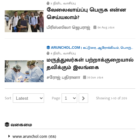
5 நிமிட வாசிப்பு
வேலைவாய்ப்பு பெருக என்ன
செய்யலாம்?
பிரிஸ்ஸிலா ஜெபராஜ்
04 Aug 2024
|
கட்டுரை
,
ஆரோக்கியம்
,
பொருளாதாரம்
ARUNCHOL.COM
4 நிமிட வாசிப்பு
மருத்துவர்கள் பற்றாக்குறையால்
தவிக்கும் இலங்கை
சரோஜ் பதிரானா
30 Jun 2024
Sort
Page
Showing 1-10 of 209
வகைமை
www.arunchol.com (156)