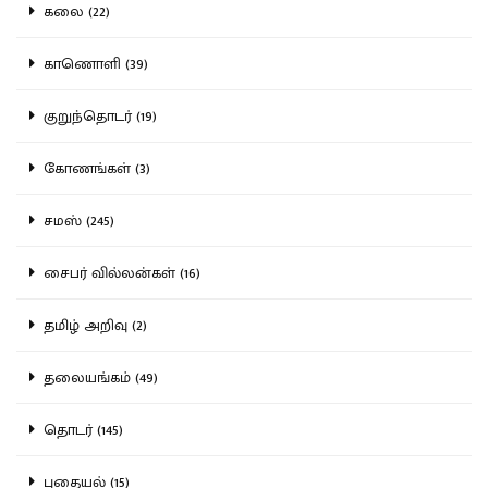
கலை (22)
காணொளி (39)
குறுந்தொடர் (19)
கோணங்கள் (3)
சமஸ் (245)
சைபர் வில்லன்கள் (16)
தமிழ் அறிவு (2)
தலையங்கம் (49)
தொடர் (145)
புதையல் (15)