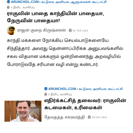
|
கட்டுரை
,
அரசியல்
,
ஆளுமைகள்
,
கூட்டாட்சி
ARUNCHOL.COM
5 நிமிட வாசிப்பு
ராகுலின் பாதை காந்தியின் பாதையா,
நேருவின் பாதையா?
ராஜன் குறை கிருஷ்ணன்
02 Oct 2023
காந்தி மக்களை நோக்கிய செயல்பாடுகளையே
சிந்தித்தார். அவரது தென்னாப்பிரிக்க அனுபவங்களில்
சகல விதமான மக்களும் ஒன்றிணைந்து அறவழியில்
போராடுவதே சரியான வழி என்று கண்டார்.
|
கட்டுரை
,
அரசியல்
,
கூட்டாட்சி
ARUNCHOL.COM
5 நிமிட வாசிப்பு
எதிர்க்கட்சித் தலைவர்: ராகுலின்
கடமைகள், உரிமைகள்
தேவதத்த சக்ரவர்த்தி
30 Jun 2024