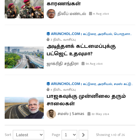
காரணங்கள்
திலீப் மண்டல்
11 Aug 2024
|
கட்டுரை
,
அரசியல்
,
பொருளாதாரம்
ARUNCHOL.COM
3 நிமிட வாசிப்பு
அடித்தளக் கட்டமைப்புக்கு
பட்ஜெட் உதவுமா?
ஜாக்ரிதி சந்திரா
04 Aug 2024
|
கட்டுரை
,
அரசியல்
,
சமஸ் கட்டுரை
,
க
ARUNCHOL.COM
5 நிமிட வாசிப்பு
பாஜகவுக்கு முன்னிலை தரும்
சாலைகள்
சமஸ் | Samas
03 May 2024
Sort
Page
Showing 1-10 of 26