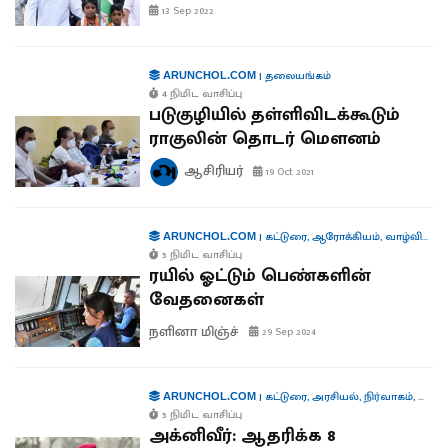
13 Sep 2022
|
தலையங்கம்
ARUNCHOL.COM
4 நிமிட வாசிப்பு
படுகுழியில் தள்ளிவிடக்கூடும்
ராகுலின் தொடர் மௌனம்
ஆசிரியர்
19 Oct 2021
|
கட்டுரை
,
ஆரோக்கியம்
,
வாழ்வியல்
,
ARUNCHOL.COM
5 நிமிட வாசிப்பு
ரயில் ஓட்டும் பெண்களின்
வேதனைகள்
நளினா மிஞ்ச்
29 Sep 2024
|
கட்டுரை
,
அரசியல்
,
நிர்வாகம்
,
கூட்டா
ARUNCHOL.COM
5 நிமிட வாசிப்பு
அக்னிவீர்: ஆதரிக்க 8