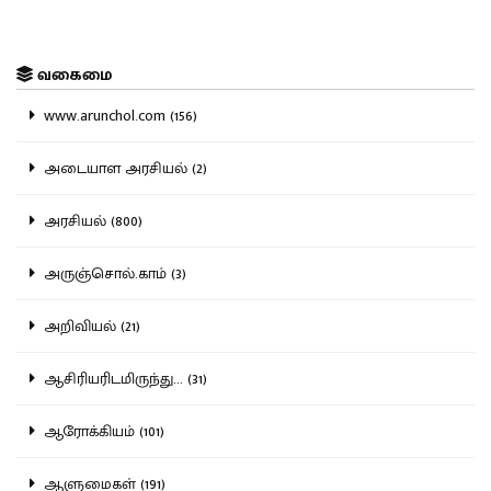
வகைமை
www.arunchol.com (156)
அடையாள அரசியல் (2)
அரசியல் (800)
அருஞ்சொல்.காம் (3)
அறிவியல் (21)
ஆசிரியரிடமிருந்து... (31)
ஆரோக்கியம் (101)
ஆளுமைகள் (191)