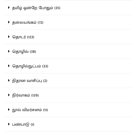
தமிழ் ஒன்றே போதும் (35)
தலையங்கம் (72)
தொடர் (123)
தொழில் (38)
தொழில்நுட்பம் (33)
நிதான வாசிப்பு (2)
நிர்வாகம் (139)
நூல் விமர்சனம் (11)
பண்பாடு (1)