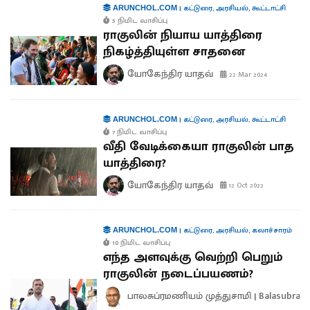
|
கட்டுரை
,
அரசியல்
,
கூட்டாட்சி
ARUNCHOL.COM
5 நிமிட வாசிப்பு
ராகுலின் நியாய யாத்திரை
நிகழ்த்தியுள்ள சாதனை
யோகேந்திர யாதவ்
22 Mar 2024
|
கட்டுரை
,
அரசியல்
,
கூட்டாட்சி
ARUNCHOL.COM
7 நிமிட வாசிப்பு
வீதி வேடிக்கையா ராகுலின் பாத
யாத்திரை?
யோகேந்திர யாதவ்
12 Oct 2022
|
கட்டுரை
,
அரசியல்
,
கலாச்சாரம்
ARUNCHOL.COM
10 நிமிட வாசிப்பு
எந்த அளவுக்கு வெற்றி பெறும்
ராகுலின் நடைப்பயணம்?
பாலசுப்ரமணியம் முத்துசாமி | Balasubra