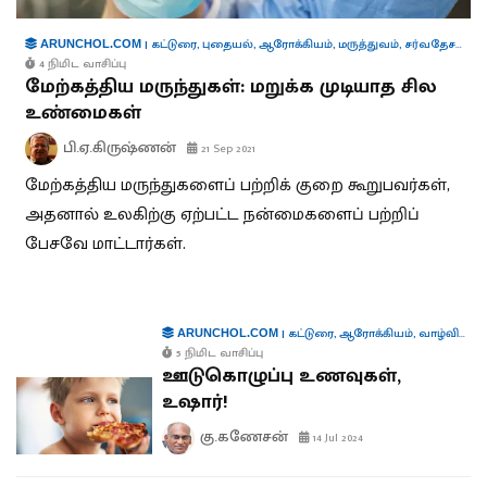
|
கட்டுரை
,
புதையல்
,
ஆரோக்கியம்
,
மருத்துவம்
,
சர்வதேசம்
,
அற
ARUNCHOL.COM
4 நிமிட வாசிப்பு
மேற்கத்திய மருந்துகள்: மறுக்க முடியாத சில
உண்மைகள்
பி.ஏ.கிருஷ்ணன்
21 Sep 2021
மேற்கத்திய மருந்துகளைப் பற்றிக் குறை கூறுபவர்கள்,
அதனால் உலகிற்கு ஏற்பட்ட நன்மைகளைப் பற்றிப்
பேசவே மாட்டார்கள்.
|
கட்டுரை
,
ஆரோக்கியம்
,
வாழ்வியல்
,
ARUNCHOL.COM
5 நிமிட வாசிப்பு
ஊடுகொழுப்பு உணவுகள்,
உஷார்!
கு.கணேசன்
14 Jul 2024