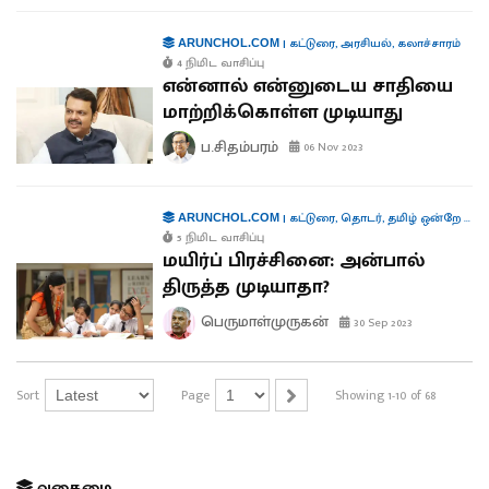
|
கட்டுரை
,
அரசியல்
,
கலாச்சாரம்
ARUNCHOL.COM
4 நிமிட வாசிப்பு
என்னால் என்னுடைய சாதியை
மாற்றிக்கொள்ள முடியாது
ப.சிதம்பரம்
06 Nov 2023
|
கட்டுரை
,
தொடர்
,
தமிழ் ஒன்றே போதும்
ARUNCHOL.COM
5 நிமிட வாசிப்பு
மயிர்ப் பிரச்சினை: அன்பால்
திருத்த முடியாதா?
பெருமாள்முருகன்
30 Sep 2023
Sort
Page
Showing 1-10 of 68
வகைமை