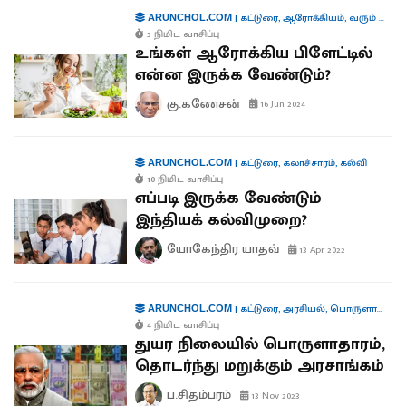
|
கட்டுரை
,
ஆரோக்கியம்
,
வரும் முன் காக்க
ARUNCHOL.COM
5 நிமிட வாசிப்பு
உங்கள் ஆரோக்கிய பிளேட்டில்
என்ன இருக்க வேண்டும்?
கு.கணேசன்
16 Jun 2024
|
கட்டுரை
,
கலாச்சாரம்
,
கல்வி
ARUNCHOL.COM
10 நிமிட வாசிப்பு
எப்படி இருக்க வேண்டும்
இந்தியக் கல்விமுறை?
யோகேந்திர யாதவ்
13 Apr 2022
|
கட்டுரை
,
அரசியல்
,
பொருளாதாரம்
ARUNCHOL.COM
4 நிமிட வாசிப்பு
துயர நிலையில் பொருளாதாரம்,
தொடர்ந்து மறுக்கும் அரசாங்கம்
ப.சிதம்பரம்
13 Nov 2023