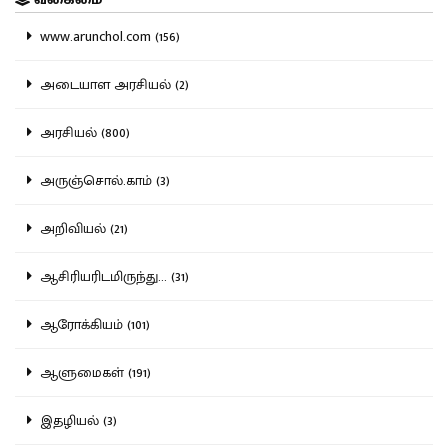
www.arunchol.com (156)
அடையாள அரசியல் (2)
அரசியல் (800)
அருஞ்சொல்.காம் (3)
அறிவியல் (21)
ஆசிரியரிடமிருந்து... (31)
ஆரோக்கியம் (101)
ஆளுமைகள் (191)
இதழியல் (3)