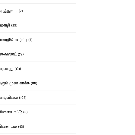
ுத்துவம் (2)
ழி (39)
ழிபெயர்ப்பு (5)
வைண்ட் (79)
லாறு (131)
ும் முன் காக்க (88)
ழ்வியல் (102)
ளையாட்டு (8)
வசாயம் (43)