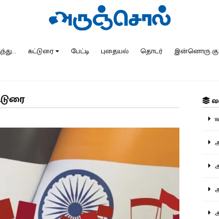
்து...
கட்டுரை
பேட்டி
புதையல்
தொடர்
இன்னொரு கு
ட்டுரை
வ
ww
அ
அர
அர
அற