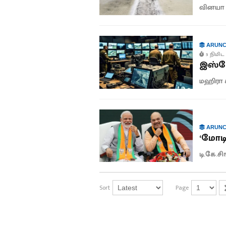
வினயா 
ARUNC
5 நிமிட 
இஸ்ரே
மஹிரா 
ARUNC
‘மோடி
டி.கே.சி
Sort
Page