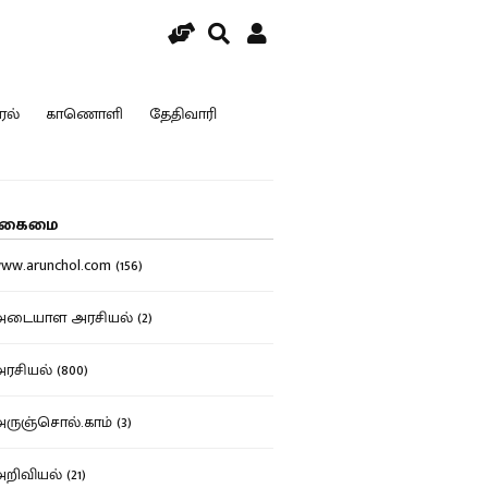
ரல்
காணொளி
தேதிவாரி
கைமை
w.arunchol.com (156)
டையாள அரசியல் (2)
சியல் (800)
ுஞ்சொல்.காம் (3)
ிவியல் (21)