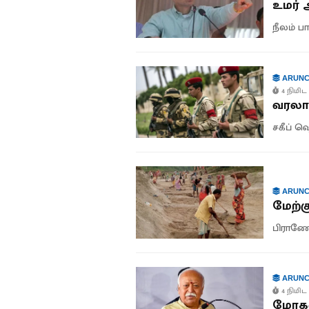
உமர் 
நீலம் 
ARUNC
4 நிமிட 
வரலாற
சகீப் 
ARUNC
மேற்க
பிராணேஷ
ARUNC
4 நிமிட 
மோகன்