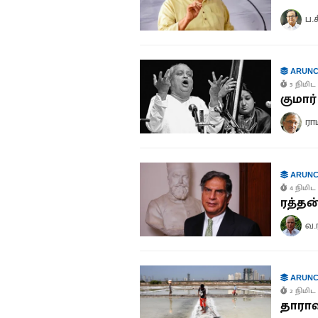
ப.
ARUNC
5 நிமிட 
குமார
ரா
ARUNC
4 நிமிட 
ரத்தன
வ.
ARUNC
2 நிமிட 
தாராவ