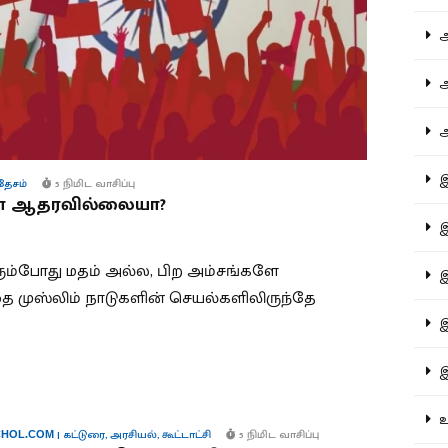
ஆச
ஆர
ஆள
இத
தேசம்
5 நிமிட வாசிப்பு
ியா ஆதரவில்லையா?
இந
 வரும்போது மதம் அல்ல, பிற அம்சங்களே
இன
தை முஸ்லிம் நாடுகளின் செயல்களிலிருந்தே
இர
இல
உர
|
கட்டுரை
,
அரசியல்
,
கூட்டாட்சி
5 நிமிட வாசிப்பு
HOL.COM