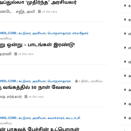
அப்துல்லா ‘முதிர்ந்த’ அரசியலர்
உற
பாண்டே
சஜீத் அலி
20 Oct 2024
ஊட
என
|
கட்டுரை
,
அரசியல்
,
பொருளாதாரம்
,
சர்வதேசம்
HOL.COM
வாசிப்பு
ு ஒன்று – பாடங்கள் இரண்டு!
எப
ஷெரானி
20 Oct 2024
ஏன
கட
|
கட்டுரை
,
அரசியல்
,
பொருளாதாரம்
3 நிமிட வாசிப்பு
HOL.COM
ு வங்கத்தில் 50 நாள் வேலை
கட
் சர்க்கார்
20 Oct 2024
கல
கல
|
கட்டுரை
,
அரசியல்
,
கலாச்சாரம்
,
கூட்டாட்சி
HOL.COM
வாசிப்பு
 பாகவத் பேச்சின் உட்பொருள்