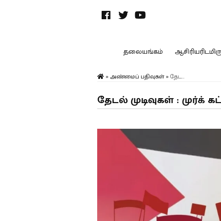
தலையங்கம்
ஆசிரியரிடமிருந
»
அண்மைப் பதிவுகள்
»
தேட...
தேடல் முடிவுகள் : முர்க் க