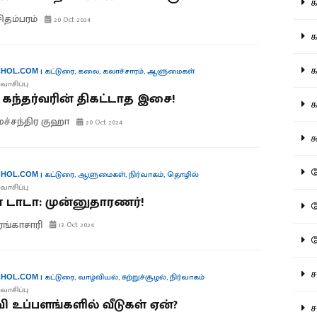
கல
சிதம்பரம்
20 Oct 2024
கவ
க
|
கட்டுரை
,
கலை
,
கலாச்சாரம்
,
ஆளுமைகள்
HOL.COM
வாசிப்பு
் கந்தர்வரின் திகட்டாத இசை!
கா
மச்சந்திர குஹா
20 Oct 2024
கூ
கே
|
கட்டுரை
,
ஆளுமைகள்
,
நிர்வாகம்
,
தொழில்
HOL.COM
வாசிப்பு
் டாடா: முன்னுதாரணர்!
கே
ரங்காசாரி
13 Oct 2024
க
சட
|
கட்டுரை
,
வாழ்வியல்
,
சுற்றுச்சூழல்
,
நிர்வாகம்
HOL.COM
வாசிப்பு
ி உப்பளங்களில் வீடுகள் ஏன்?
சம