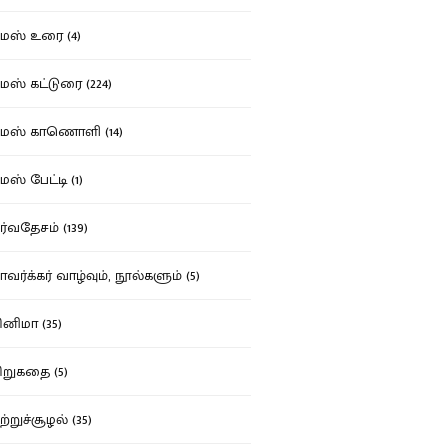
ஸ் உரை (4)
ஸ் கட்டுரை (224)
மஸ் காணொளி (14)
ஸ் பேட்டி (1)
்வதேசம் (139)
வர்க்கர் வாழ்வும், நூல்களும் (5)
னிமா (35)
றுகதை (5)
ற்றுச்சூழல் (35)