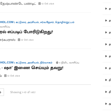
தேஷ்பாண்டே பண்டிட்
13 Oct 2024
சம
சம
|
கட்டுரை
,
அரசியல்
,
சர்வதேசம்
,
தொழில்நுட்பம்
HOL.COM
வாசிப்பு
ல் எப்படிப் போரிடுகிறது?
ச
சர்ஃபராஸ்
13 Oct 2024
சம
சர
|
கட்டுரை
,
அரசியல்
,
நிர்வாகம்
5 நிமிட வாசிப்பு
HOL.COM
 - ஷா’ இணை செய்யும் தவறு!
சா
ங்
13 Oct 2024
சி
சி
Showing 1-10 of 1497
சு