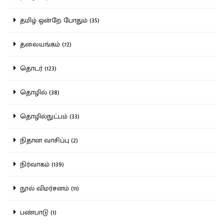
தமிழ் ஒன்றே போதும் (35)
தலையங்கம் (72)
தொடர் (123)
தொழில் (38)
தொழில்நுட்பம் (33)
நிதான வாசிப்பு (2)
நிர்வாகம் (139)
நூல் விமர்சனம் (11)
பண்பாடு (1)