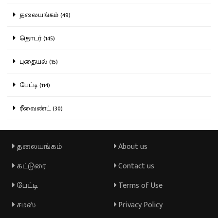
தலையங்கம் (49)
தொடர் (145)
புதையல் (15)
பேட்டி (114)
ரீவைண்ட் (30)
தலையங்கம்
About us
கட்டுரை
Contact us
பேட்டி
Terms of Use
சமஸ்
Privacy Policy