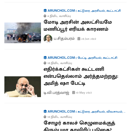
|
கட்டுரை
,
அரசியல்
,
கூட்டாட்சி
ARUNCHOL.COM
4 நிமிட வாசிப்பு
மோடி அரசின் அலட்சியமே
மணிப்பூர் எரியக் காரணம்
ப.சிதம்பரம்
26 Jun 2023
|
பேட்டி
,
அரசியல்
,
கூட்டாட்சி
ARUNCHOL.COM
10 நிமிட வாசிப்பு
எதிர்க்கட்சிகள் கூட்டணி
என்பதெல்லாம் அர்த்தமற்றது:
அமித் ஷா பேட்டி
டி.வி.பரத்வாஜ்
10 May 2023
|
கட்டுரை
,
அரசியல்
,
விவசாயம்
,
பொர
ARUNCHOL.COM
10 நிமிட வாசிப்பு
சோழர் காலச் செழுமைக்குத்
திரும்புமா காவிரிப் படுகை?