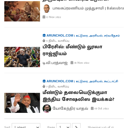
பாலசுப்ரமணியம் முத்துசாமி | Balasubra
17 Nov 2022
|
கட்டுரை
,
அரசியல்
,
சர்வதேசம்
ARUNCHOL.COM
5 நிமிட வாசிப்பு
பிரேசில்: மீண்டும் லூலா
ராஜ்ஜியம்
டி.வி.பரத்வாஜ்
01 Nov 2022
|
கட்டுரை
,
அரசியல்
,
கூட்டாட்சி
ARUNCHOL.COM
7 நிமிட வாசிப்பு
மீண்டும் தலையெடுக்குமா
இந்திய சோஷலிஸ இயக்கம்?
யோகேந்திர யாதவ்
19 Oct 2022
Sort
Page
Showing 1-10 of 13