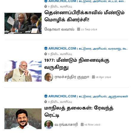
|
கட்டுரை
,
அரசியல்
,
சட்டம்
,
கல்வி
,
ம
ARUNCHOL.COM
5 நிமிட வாசிப்பு
தென்னாப்பிரிக்காவில் மீண்டும்
மொழிக் கிளர்ச்சி!
ஷோலா லவால்
22 Sep 2024
|
கட்டுரை
,
அரசியல்
,
வரலாறு
,
கூட்டாட்சி
ARUNCHOL.COM
5 நிமிட வாசிப்பு
1977: மீண்டும் நினைவுக்கு
வருகிறது
ராமச்சந்திர குஹா
18 Apr 2024
|
கட்டுரை
,
அரசியல்
,
ஆளுமைகள்
ARUNCHOL.COM
4 நிமிட வாசிப்பு
மாநிலத் தலைகள்: ரேவந்த்
ரெட்டி
வ.ரங்காசாரி
16 Nov 2023