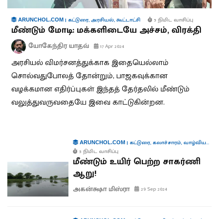
|
கட்டுரை
,
அரசியல்
,
கூட்டாட்சி
5 நிமிட வாசிப்பு
ARUNCHOL.COM
மீண்டும் மோடி: மக்களிடையே அச்சம், விரக்தி
யோகேந்திர யாதவ்
17 Apr 2024
அரசியல் விமர்சனத்துக்காக இதையெல்லாம்
சொல்வதுபோலத் தோன்றும், பாஜகவுக்கான
வழக்கமான எதிர்ப்புகள் இந்தத் தேர்தலில் மீண்டும்
வலுத்துவருவதையே இவை காட்டுகின்றன.
|
கட்டுரை
,
கலாச்சாரம்
,
வாழ்வியல்
,
வ
ARUNCHOL.COM
5 நிமிட வாசிப்பு
மீண்டும் உயிர் பெற்ற சாகர்ணி
ஆறு!
அகன்க்ஷா மிஸ்ரா
29 Sep 2024