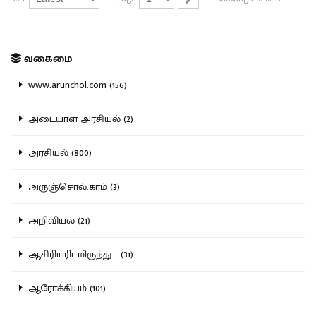
வகைமை
www.arunchol.com (156)
அடையாள அரசியல் (2)
அரசியல் (800)
அருஞ்சொல்.காம் (3)
அறிவியல் (21)
ஆசிரியரிடமிருந்து... (31)
ஆரோக்கியம் (101)