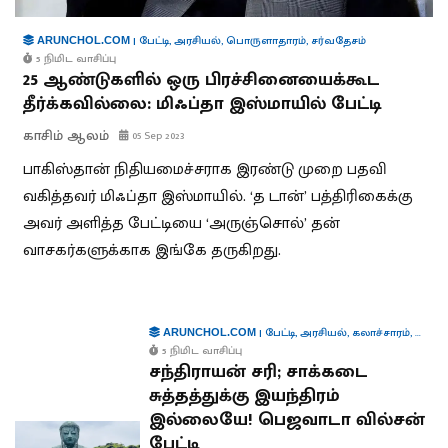
|
பேட்டி
,
அரசியல்
,
பொருளாதாரம்
,
சர்வதேசம்
ARUNCHOL.COM
5 நிமிட வாசிப்பு
25 ஆண்டுகளில் ஒரு பிரச்சினையைக்கூட
தீர்க்கவில்லை: மிஃப்தா இஸ்மாயில் பேட்டி
காசிம் ஆலம்
05 Sep 2023
பாகிஸ்தான் நிதியமைச்சராக இரண்டு முறை பதவி
வகித்தவர் மிஃப்தா இஸ்மாயில். ‘த டான்’ பத்திரிகைக்கு
அவர் அளித்த பேட்டியை ‘அருஞ்சொல்’ தன்
வாசகர்களுக்காக இங்கே தருகிறது.
|
பேட்டி
,
அரசியல்
,
கலாச்சாரம்
,
வாழ்வ
ARUNCHOL.COM
5 நிமிட வாசிப்பு
சந்திராயன் சரி; சாக்கடை
சுத்தத்துக்கு இயந்திரம்
இல்லையே! பெஜவாடா வில்சன்
பேட்டி