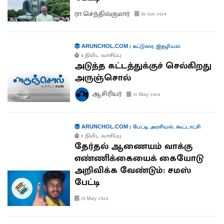
ரா.செந்தில்குமார்
02 Jun 2024
|
கட்டுரை
,
இதழியல்
ARUNCHOL.COM
4 நிமிட வாசிப்பு
அடுத்த கட்டத்துக்குச் செல்கிறது
அருஞ்சொல்
ஆசிரியர்
31 May 2024
|
பேட்டி
,
அரசியல்
,
கூட்டாட்சி
ARUNCHOL.COM
5 நிமிட வாசிப்பு
தேர்தல் ஆணையம் வாக்கு
எண்ணிக்கையைக் கையோடு
அறிவிக்க வேண்டும்: சமஸ்
பேட்டி
10 May 2024