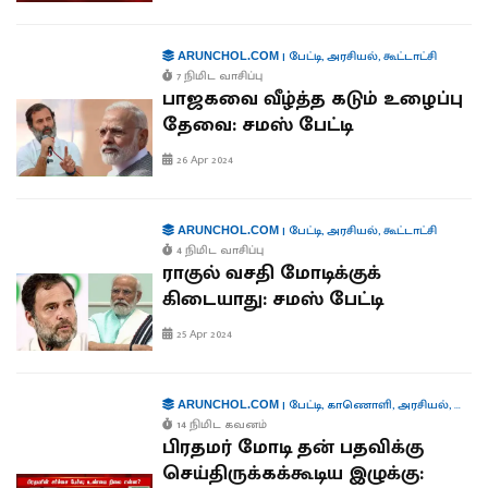
|
பேட்டி
,
அரசியல்
,
கூட்டாட்சி
ARUNCHOL.COM
7 நிமிட வாசிப்பு
பாஜகவை வீழ்த்த கடும் உழைப்பு
தேவை: சமஸ் பேட்டி
26 Apr 2024
|
பேட்டி
,
அரசியல்
,
கூட்டாட்சி
ARUNCHOL.COM
4 நிமிட வாசிப்பு
ராகுல் வசதி மோடிக்குக்
கிடையாது: சமஸ் பேட்டி
25 Apr 2024
|
பேட்டி
,
காணொளி
,
அரசியல்
,
கூட்டா
ARUNCHOL.COM
14 நிமிட கவனம்
பிரதமர் மோடி தன் பதவிக்கு
செய்திருக்கக்கூடிய இழுக்கு: