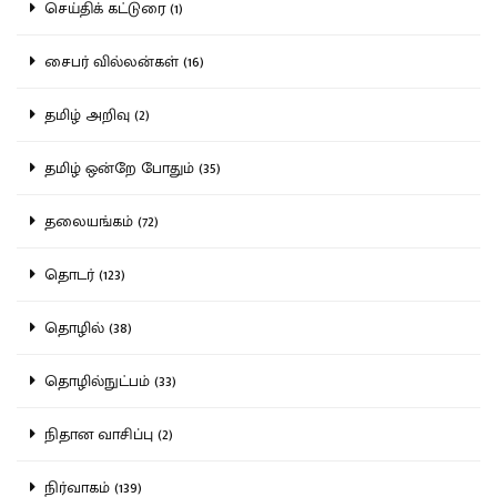
செய்திக் கட்டுரை (1)
சைபர் வில்லன்கள் (16)
தமிழ் அறிவு (2)
தமிழ் ஒன்றே போதும் (35)
தலையங்கம் (72)
தொடர் (123)
தொழில் (38)
தொழில்நுட்பம் (33)
நிதான வாசிப்பு (2)
நிர்வாகம் (139)