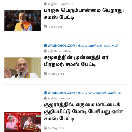
12 நிமிட வாசிப்பு
பாஜக பெரும்பான்மை பெறாது:
சமஸ் பேட்டி
10 May 2024
|
பேட்டி
,
அரசியல்
,
கூட்டாட்சி
ARUNCHOL.COM
7 நிமிட வாசிப்பு
சமூகத்தின் முன்னத்தி ஏர்
பிரதமர்: சமஸ் பேட்டி
07 May 2024
|
பேட்டி
,
காணொளி
,
அரசியல்
,
கூட்டா
ARUNCHOL.COM
16 நிமிட கவனம்
குஜராத்தில், எருமை மாட்டைக்
குறிப்பிட்டு மோடி பேசியது ஏன்?
சமஸ் பேட்டி
04 May 2024