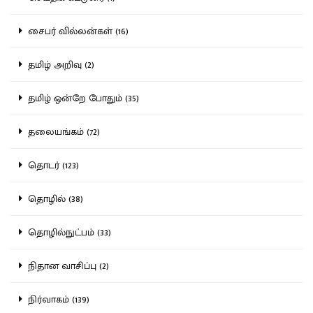
சைபர் வில்லன்கள் (16)
தமிழ் அறிவு (2)
தமிழ் ஒன்றே போதும் (35)
தலையங்கம் (72)
தொடர் (123)
தொழில் (38)
தொழில்நுட்பம் (33)
நிதான வாசிப்பு (2)
நிர்வாகம் (139)