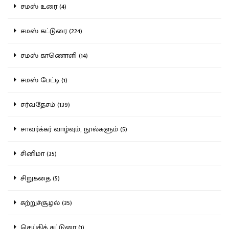
சமஸ் உரை (4)
சமஸ் கட்டுரை (224)
சமஸ் காணொளி (14)
சமஸ் பேட்டி (1)
சர்வதேசம் (139)
சாவர்க்கர் வாழ்வும், நூல்களும் (5)
சினிமா (35)
சிறுகதை (5)
சுற்றுச்சூழல் (35)
செய்திக் கட்டுரை (1)