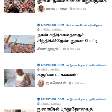
லூலா: தலைவனின் மறுவருகை
சமஸ் | Samas
15 Nov 2022
|
பேட்டி
,
அரசியல்
,
சர்வதேசம்
ARUNCHOL.COM
15 நிமிட வாசிப்பு
நான் எதிர்காலத்தைச்
சிந்திக்கிறேன்: லூலா பேட்டி
சியரா நூஜன்ட்
04 Nov 2022
|
கட்டுரை
,
தொடர்
,
ஆரோக்கியம்
,
வரு
ARUNCHOL.COM
7 நிமிட வாசிப்பு
கருப்பை... கவனம்!
கு.கணேசன்
02 Oct 2022
|
கட்டுரை
,
தொடர்
,
ஆரோக்கியம்
,
வரு
ARUNCHOL.COM
5 நிமிட வாசிப்பு
நுரையீரல் புற்றுநோயைத்