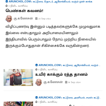
|
கட்டுரை
,
தொடர்
,
ஆரோக்கியம்
,
வரும் முன் காக்க
ARUNCHOL.COM
5 நிமிட வாசிப்பு
பெண்கள் கவனம்!
கு.கணேசன்
25 Sep 2022
விழிப்புணர்வு இன்னும் படித்தவர்களுக்கே முழுவதுமாக
இல்லை என்பதாலும் அறியாமையினாலும்
இந்தியாவில் பெரும்பாலும் நோய் முற்றிய நிலையில்
இருக்கும்போதுதான் சிகிச்சைக்கே வருகின்றனர்.
|
கட்டுரை
,
ஆரோக்கியம்
,
வரும் முன் காக்க
ARUNCHOL.COM
5 நிமிட வாசிப்பு
உயிர் காக்கும் ரத்த தானம்
கு.கணேசன்
01 Sep 2024
|
கட்டுரை
,
அரசியல்
,
சமஸ் கட்டுரை
,
ச
ARUNCHOL.COM
7 நிமிட வாசிப்பு