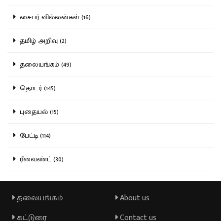
சைபர் வில்லன்கள் (16)
தமிழ் அறிவு (2)
தலையங்கம் (49)
தொடர் (145)
புதையல் (15)
பேட்டி (114)
ரீவைண்ட் (30)
தலையங்கம்
About us
கட்டுரை
Contact us