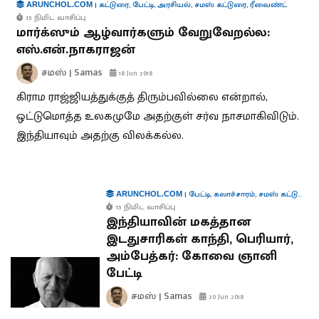
|
கட்டுரை
,
பேட்டி
,
அரசியல்
,
சமஸ் கட்டுரை
,
ரீவைண்ட்
ARUNCHOL.COM
15 நிமிட வாசிப்பு
மார்க்ஸும் ஆழ்வார்களும் வேறுவேறல்ல:
எஸ்.என்.நாகராஜன்
சமஸ் | Samas
18 Jun 2018
கிராம ராஜ்ஜியத்துக்குத் திரும்பவில்லை என்றால்,
ஒட்டுமொத்த உலகமுமே அதற்குள் சர்வ நாசமாகிவிடும்.
இந்தியாவும் அதற்கு விலக்கல்ல.
|
பேட்டி
,
கலாச்சாரம்
,
சமஸ் கட்டுரை
,
ARUNCHOL.COM
15 நிமிட வாசிப்பு
இந்தியாவின் மகத்தான
இடதுசாரிகள் காந்தி, பெரியார்,
அம்பேத்கர்: கோவை ஞானி
பேட்டி
சமஸ் | Samas
20 Jun 2018