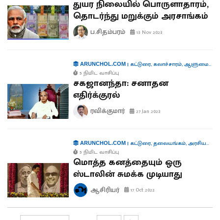
துயர நிலையில் பொருளாதாரம்,
தொடர்ந்து மறுக்கும் அரசாங்கம்
ப.சிதம்பரம்
13 Nov 2023
|
கட்டுரை
,
கலாச்சாரம்
,
ஆளுமைகள்
ARUNCHOL.COM
5 நிமிட வாசிப்பு
சகஜானந்தா: சனாதன
எதிர்க்குரல்
ரவிக்குமார்
27 Jan 2023
|
கட்டுரை
,
தலையங்கம்
,
அரசியல்
,
கூ
ARUNCHOL.COM
5 நிமிட வாசிப்பு
மொத்த கனத்தையும் ஒரு
ஸ்டாலின் சுமக்க முடியாது
ஆசிரியர்
17 Oct 2022