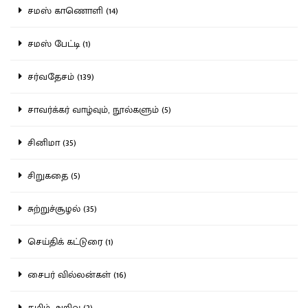
சமஸ் காணொளி (14)
சமஸ் பேட்டி (1)
சர்வதேசம் (139)
சாவர்க்கர் வாழ்வும், நூல்களும் (5)
சினிமா (35)
சிறுகதை (5)
சுற்றுச்சூழல் (35)
செய்திக் கட்டுரை (1)
சைபர் வில்லன்கள் (16)
தமிழ் அறிவு (2)