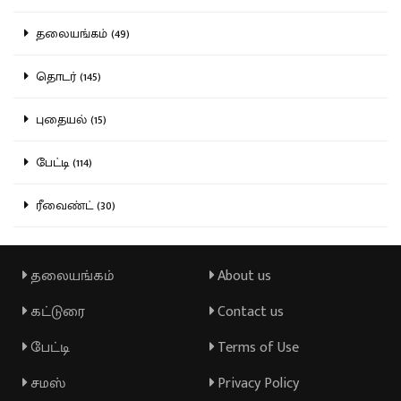
தலையங்கம் (49)
தொடர் (145)
புதையல் (15)
பேட்டி (114)
ரீவைண்ட் (30)
தலையங்கம்
About us
கட்டுரை
Contact us
பேட்டி
Terms of Use
சமஸ்
Privacy Policy