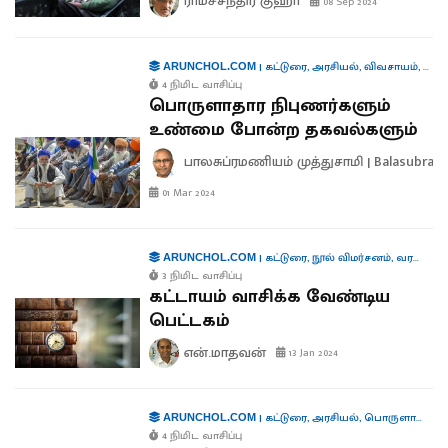
ராமச்சந்திர குஹா
08 Sep 2024
|
கட்டுரை
,
அரசியல்
,
விவசாயம்
,
பொர
ARUNCHOL.COM
4 நிமிட வாசிப்பு
பொருளாதார நிபுணர்களும்
உண்மை போன்ற தகவல்களும்
பாலசுப்ரமணியம் முத்துசாமி | Balasubra
01 Mar 2024
|
கட்டுரை
,
நூல் விமர்சனம்
,
வரலாறு
,
ARUNCHOL.COM
3 நிமிட வாசிப்பு
கட்டாயம் வாசிக்க வேண்டிய
பெட்டகம்
என்.மாதவன்
13 Jan 2024
|
கட்டுரை
,
அரசியல்
,
பொருளாதாரம்
ARUNCHOL.COM
4 நிமிட வாசிப்பு