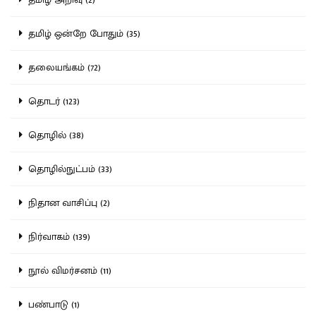
தமிழ் ஒன்றே போதும் (35)
தலையங்கம் (72)
தொடர் (123)
தொழில் (38)
தொழில்நுட்பம் (33)
நிதான வாசிப்பு (2)
நிர்வாகம் (139)
நூல் விமர்சனம் (11)
பண்பாடு (1)