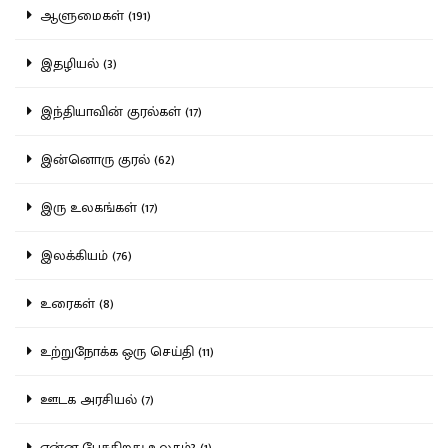
ஆளுமைகள் (191)
இதழியல் (3)
இந்தியாவின் குரல்கள் (17)
இன்னொரு குரல் (62)
இரு உலகங்கள் (17)
இலக்கியம் (76)
உரைகள் (8)
உற்றுநோக்க ஒரு செய்தி (11)
ஊடக அரசியல் (7)
என்ன பேசுகிறது உலகம்? (1)