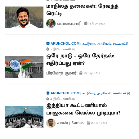
மாநிலத் தலைகள்: ரேவந்த்
ரெட்டி
வ.ரங்காசாரி
16 Nov 2023
|
கட்டுரை
,
அரசியல்
,
கூட்டாட்சி
ARUNCHOL.COM
5 நிமிட வாசிப்பு
ஒரே நாடு – ஒரே தேர்தல்:
எதிர்ப்பது ஏன்?
பிரமோத் குமார்
29 Sep 2024
|
கட்டுரை
,
அரசியல்
,
சமஸ் கட்டுரை
,
க
ARUNCHOL.COM
4 நிமிட வாசிப்பு
இந்தியா கூட்டணியால்
பாஜகவை வெல்ல முடியுமா?
சமஸ் | Samas
19 Dec 2023