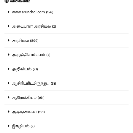
வகைமை
www.arunchol.com (156)
அடையாள அரசியல் (2)
அரசியல் (800)
அருஞ்சொல்.காம் (3)
அறிவியல் (21)
ஆசிரியரிடமிருந்து... (31)
ஆரோக்கியம் (101)
ஆளுமைகள் (191)
இதழியல் (3)