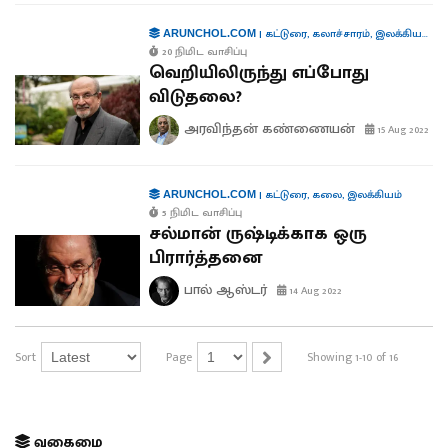
|
கட்டுரை
,
கலாச்சாரம்
,
இலக்கியம்
,
சர
ARUNCHOL.COM
20 நிமிட வாசிப்பு
வெறியிலிருந்து எப்போது
விடுதலை?
அரவிந்தன் கண்ணையன்
15 Aug 2022
|
கட்டுரை
,
கலை
,
இலக்கியம்
ARUNCHOL.COM
5 நிமிட வாசிப்பு
சல்மான் ருஷ்டிக்காக ஒரு
பிரார்த்தனை
பால் ஆஸ்டர்
14 Aug 2022
Sort
Page
Showing 1-10 of 16
வகைமை