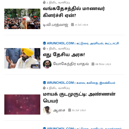
2 நிமிட வாசிப்பு
வங்கதேசத்தில் மாணவர்
கிளர்ச்சி ஏன்?
டி.வி.பரத்வாஜ்
21 Jul 2024
|
கட்டுரை
,
அரசியல்
,
கூட்டாட்சி
ARUNCHOL.COM
5 நிமிட வாசிப்பு
எது தேசிய அரசு!
யோகேந்திர யாதவ்
08 Nov 2023
|
கலை
,
கவிதை
,
இலக்கியம்
ARUNCHOL.COM
4 நிமிட வாசிப்பு
மாயக் குடமுருட்டி: அண்ணன்
பெயர்
ஆசை
02 Jul 2023
ARUNCHOL.COM