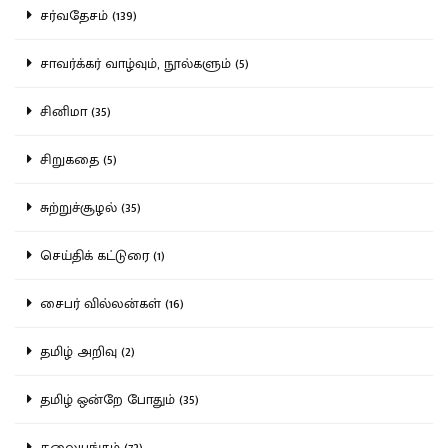
சர்வதேசம் (139)
சாவர்க்கர் வாழ்வும், நூல்களும் (5)
சினிமா (35)
சிறுகதை (5)
சுற்றுச்சூழல் (35)
செய்திக் கட்டுரை (1)
சைபர் வில்லன்கள் (16)
தமிழ் அறிவு (2)
தமிழ் ஒன்றே போதும் (35)
தலையங்கம் (72)