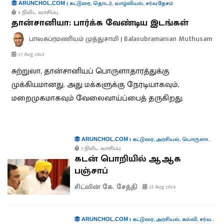
|
கட்டுரை
,
தொடர்
,
வாழ்வியல்
,
சர்வதேசம்
ARUNCHOL.COM
5 நிமிட வாசிப்பு
தான்சானியா: பார்க்க வேண்டிய இடங்கள்
பாலசுப்ரமணியம் முத்துசாமி | Balasubramanian Muthusamy
27 Aug 2023
சுற்றுலா, தான்சானியப் பொருளாதாரத்துக்கு
முக்கியமானது. அது மக்களுக்கு நேரடியாகவும்,
மறைமுகமாகவும் வேலைவாய்ப்பைத் தருகிறது.
|
கட்டுரை
,
அரசியல்
,
பொருளாதாரம்
ARUNCHOL.COM
7 நிமிட வாசிப்பு
கடன் பொறியில் ஆஆக
பஞ்சாப்
சிட்லின் கே. சேத்தி
25 Aug 2024
|
கட்டுரை
,
அரசியல்
,
கல்வி
,
சர்வதேசம்
ARUNCHOL.COM