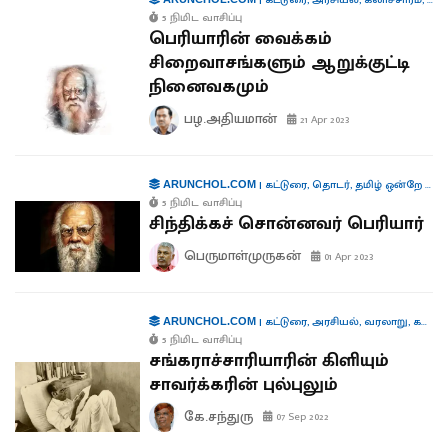
|
கட்டுரை
,
அரசியல்
,
கலாச்சாரம்
,
வர
5 நிமிட வாசிப்பு
பெரியாரின் வைக்கம்
சிறைவாசங்களும் ஆறுக்குட்டி
நினைவகமும்
பழ.அதியமான்
21 Apr 2023
|
கட்டுரை
,
தொடர்
,
தமிழ் ஒன்றே போதும்
ARUNCHOL.COM
5 நிமிட வாசிப்பு
சிந்திக்கச் சொன்னவர் பெரியார்
பெருமாள்முருகன்
01 Apr 2023
|
கட்டுரை
,
அரசியல்
,
வரலாறு
,
கல்வி
ARUNCHOL.COM
5 நிமிட வாசிப்பு
சங்கராச்சாரியாரின் கிளியும்
சாவர்க்கரின் புல்புலும்
கே.சந்துரு
07 Sep 2022