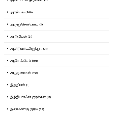
அடையாள அரசியல் (2)
அரசியல் (800)
அருஞ்சொல்.காம் (3)
அறிவியல் (21)
ஆசிரியரிடமிருந்து... (31)
ஆரோக்கியம் (101)
ஆளுமைகள் (191)
இதழியல் (3)
இந்தியாவின் குரல்கள் (17)
இன்னொரு குரல் (62)