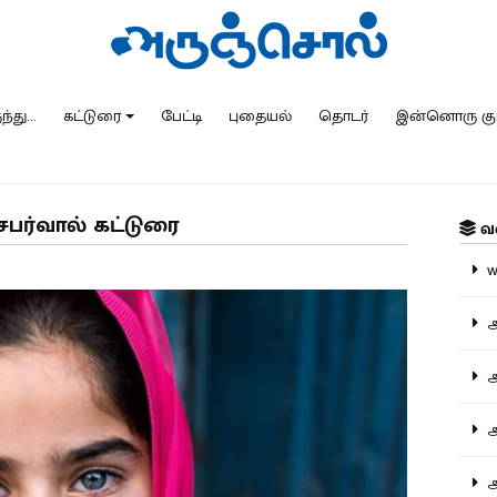
்து...
கட்டுரை
பேட்டி
புதையல்
தொடர்
இன்னொரு கு
சபர்வால் கட்டுரை
வ
ww
அ
அர
அர
அற