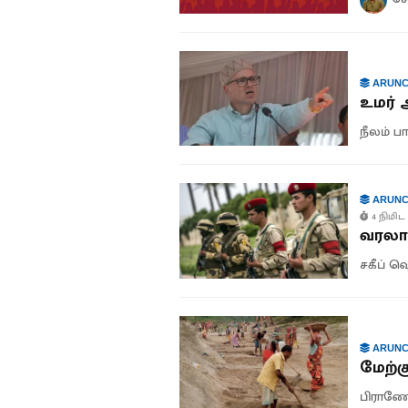
ARUNC
உமர் 
நீலம் 
ARUNC
4 நிமிட 
வரலாற
சகீப் 
ARUNC
மேற்க
பிராணேஷ