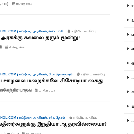
.ஆசாரி
18 Aug 2024
உற
ஊட
|
கட்டுரை
,
அரசியல்
,
கூட்டாட்சி
5 நிமிட வாசிப்பு
HOL.COM
என
அரசுக்கு கவலை தரும் மூன்று!
வி
18 Aug 2024
எப
ஏன
|
கட்டுரை
,
அரசியல்
,
பொருளாதாரம்
5 நிமிட வாசிப்பு
HOL.COM
கட
ய ஊழலை மறைக்கவே சிசோடியா கைது
கேந்திர யாதவ்
03 Mar 2023
கட
கல
|
கட்டுரை
,
அரசியல்
,
சர்வதேசம்
5 நிமிட வாசிப்பு
HOL.COM
கல
்தீனர்களுக்கு இந்தியா ஆதரவில்லையா?
கர் குப்தா