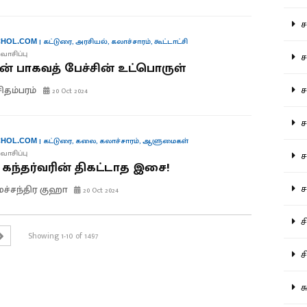
சம
|
கட்டுரை
,
அரசியல்
,
கலாச்சாரம்
,
கூட்டாட்சி
HOL.COM
வாசிப்பு
சம
 பாகவத் பேச்சின் உட்பொருள்
ச
சிதம்பரம்
20 Oct 2024
சம
|
கட்டுரை
,
கலை
,
கலாச்சாரம்
,
ஆளுமைகள்
HOL.COM
வாசிப்பு
சர
் கந்தர்வரின் திகட்டாத இசை!
சா
மச்சந்திர குஹா
20 Oct 2024
சி
Showing 1-10 of 1497
சி
சு