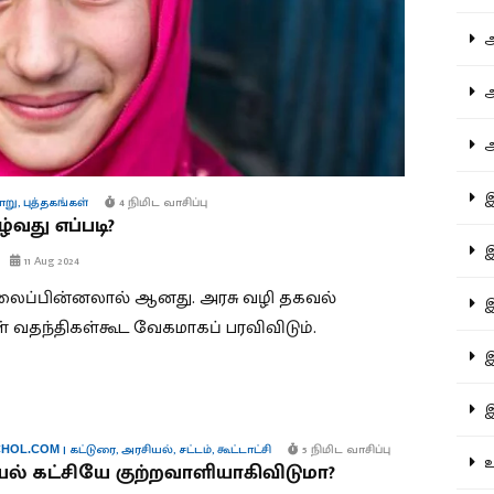
ஆச
ஆர
ஆள
இத
ாறு
,
புத்தகங்கள்
4 நிமிட வாசிப்பு
்வது எப்படி?
இந
11 Aug 2024
லைப்பின்னலால் ஆனது. அரசு வழி தகவல்
இன
 வதந்திகள்கூட வேகமாகப் பரவிவிடும்.
இர
இல
|
கட்டுரை
,
அரசியல்
,
சட்டம்
,
கூட்டாட்சி
5 நிமிட வாசிப்பு
HOL.COM
உர
ல் கட்சியே குற்றவாளியாகிவிடுமா?