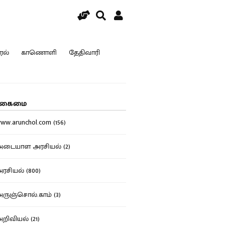
ரல்
காணொளி
தேதிவாரி
கைமை
w.arunchol.com (156)
டையாள அரசியல் (2)
சியல் (800)
ுஞ்சொல்.காம் (3)
ிவியல் (21)