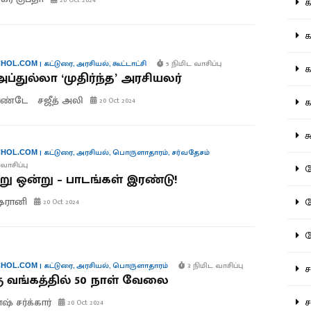
20 Oct 2024
கல
கவ
|
கட்டுரை
,
அரசியல்
,
கூட்டாட்சி
5 நிமிட வாசிப்பு
HOL.COM
க
அப்துல்லா ‘முதிர்ந்த’ அரசியலர்
பாண்டே
சஜீத் அலி
கா
20 Oct 2024
கூ
|
கட்டுரை
,
அரசியல்
,
பொருளாதாரம்
,
சர்வதேசம்
HOL.COM
வாசிப்பு
கே
ு ஒன்று – பாடங்கள் இரண்டு!
ஷெரானி
கே
20 Oct 2024
க
|
கட்டுரை
,
அரசியல்
,
பொருளாதாரம்
3 நிமிட வாசிப்பு
HOL.COM
சட
ு வங்கத்தில் 50 நாள் வேலை
் சர்க்கார்
சம
20 Oct 2024