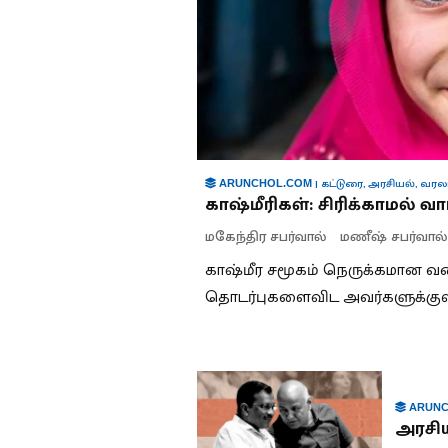
|
கட்டுரை
,
அரசியல்
,
வரல
ARUNCHOL.COM
காஷ்மீரிகள்: சிரிக்காமல் வாழ
மகேந்திர சபர்வால்
மணீஷ் சபர்வால்
காஷ்மீர சமூகம் நெருக்கமான வ
தொடர்புகளைவிட அவர்களுக்குள்
ARUNC
அரசிய