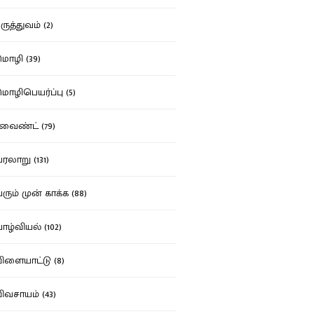
ுத்துவம் (2)
ழி (39)
ழிபெயர்ப்பு (5)
வைண்ட் (79)
லாறு (131)
ும் முன் காக்க (88)
ழ்வியல் (102)
ளையாட்டு (8)
வசாயம் (43)