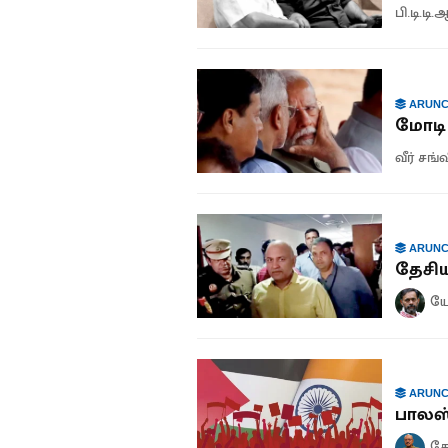
பி.டி.டி
ARUNC
மோடி 
வீர் சங்
ARUNC
தேசி
யோ
ARUNC
பாலஸ
சே