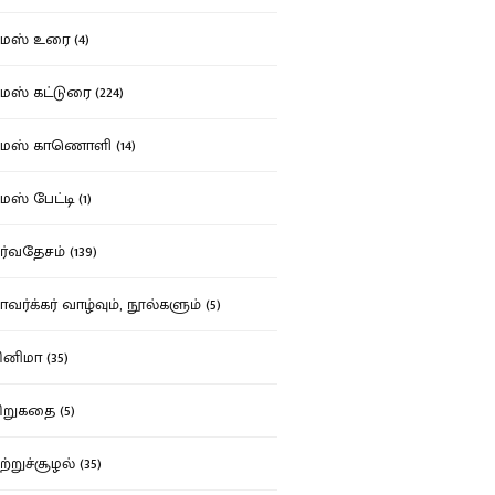
ஸ் உரை (4)
ஸ் கட்டுரை (224)
மஸ் காணொளி (14)
ஸ் பேட்டி (1)
்வதேசம் (139)
வர்க்கர் வாழ்வும், நூல்களும் (5)
னிமா (35)
றுகதை (5)
ற்றுச்சூழல் (35)