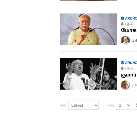
ARUNC
4 நிமிட 
மோகன்
ப.
ARUNC
5 நிமிட 
குமார
ரா
Sort
Page