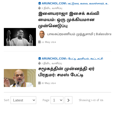
|
கட்டுரை
,
கலை
,
கலாச்சாரம்
,
கல்வி
ARUNCHOL.COM
3 நிமிட வாசிப்பு
இளையராஜா இசைக் கல்வி
மையம்: ஒரு முக்கியமான
முன்னெடுப்பு
பாலசுப்ரமணியம் முத்துசாமி | Balasubra
22 May 2024
|
பேட்டி
,
அரசியல்
,
கூட்டாட்சி
ARUNCHOL.COM
7 நிமிட வாசிப்பு
சமூகத்தின் முன்னத்தி ஏர்
பிரதமர்: சமஸ் பேட்டி
07 May 2024
Sort
Page
Showing 1-10 of 156