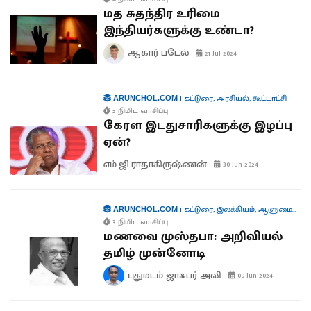
மத சுதந்திர உரிமை
இந்தியர்களுக்கு உண்டா?
ஆகார் படேல்
21 Jul 2024
|
கட்டுரை
,
அரசியல்
,
கூட்டாட்சி
ARUNCHOL.COM
5 நிமிட வாசிப்பு
கேரள இடதுசாரிகளுக்கு இழப்பு
ஏன்?
எம்.ஜி.ராதாகிருஷ்ணன்
30 Jun 2024
|
கட்டுரை
,
இலக்கியம்
,
ஆளுமைகள்
,
ARUNCHOL.COM
3 நிமிட வாசிப்பு
மணவை முஸ்தபா: அறிவியல்
தமிழ் முன்னோடி
புதுமடம் ஜாஃபர் அலி
09 Jun 2024