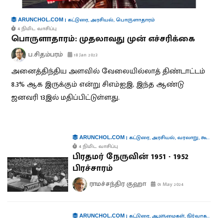
|
கட்டுரை
,
அரசியல்
,
பொருளாதாரம்
ARUNCHOL.COM
4 நிமிட வாசிப்பு
பொருளாதாரம்: முதலாவது முன் எச்சரிக்கை
ப.சிதம்பரம்
18 Jan 2023
அனைத்திந்திய அளவில் வேலையில்லாத் திண்டாட்டம்
8.3% ஆக இருக்கும் என்று சிஎம்ஐஇ, இந்த ஆண்டு
ஜனவரி 13இல் மதிப்பிட்டுள்ளது.
|
கட்டுரை
,
அரசியல்
,
வரலாறு
,
கூட்டாட்சி
ARUNCHOL.COM
4 நிமிட வாசிப்பு
பிரதமர் நேருவின் 1951 - 1952
பிரச்சாரம்
ராமச்சந்திர குஹா
01 May 2024
|
கட்டுரை
,
ஆளுமைகள்
,
நிர்வாகம்
,
த
ARUNCHOL.COM