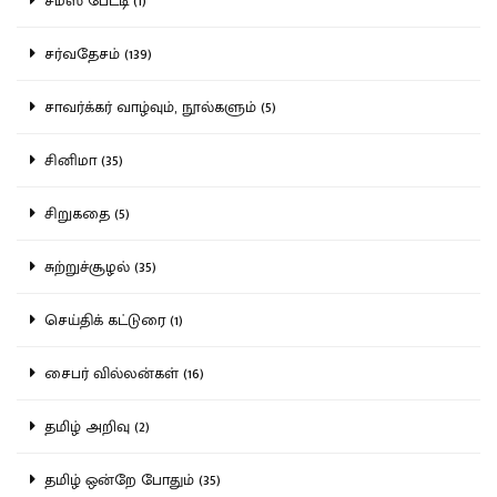
சமஸ் பேட்டி (1)
சர்வதேசம் (139)
சாவர்க்கர் வாழ்வும், நூல்களும் (5)
சினிமா (35)
சிறுகதை (5)
சுற்றுச்சூழல் (35)
செய்திக் கட்டுரை (1)
சைபர் வில்லன்கள் (16)
தமிழ் அறிவு (2)
தமிழ் ஒன்றே போதும் (35)