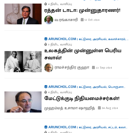
4 நிமிட வாசிப்பு
ரத்தன் டாடா: முன்னுதாரணர்!
வ.ரங்காசாரி
13 Oct 2024
|
கட்டுரை
,
அரசியல்
,
கலாச்சாரம்
,
வர
ARUNCHOL.COM
5 நிமிட வாசிப்பு
உலகத்தின் முன்னுள்ள பெரிய
சவால்!
ராமச்சந்திர குஹா
22 Sep 2024
|
கட்டுரை
,
அரசியல்
,
பொருளாதாரம்
ARUNCHOL.COM
4 நிமிட வாசிப்பு
மேட்டுக்குடி நிதியமைச்சர்கள்!
முஹம்மத் உசாமா ஷாஹித்
04 Aug 2024
|
கட்டுரை
,
அரசியல்
,
சட்டம்
,
கலாச்சாரம்
ARUNCHOL.COM
4 நிமிட வாசிப்பு