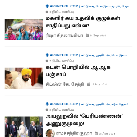
|
கட்டுரை
,
பொருளாதாரம்
,
தொழில்
ARUNCHOL.COM
5 நிமிட வாசிப்பு
மகளிர் சுய உதவிக் குழுக்கள்
சாதிப்பது என்ன?
ரிஷா சித்லாங்கியா
01 Sep 2024
|
கட்டுரை
,
அரசியல்
,
பொருளாதாரம்
ARUNCHOL.COM
7 நிமிட வாசிப்பு
கடன் பொறியில் ஆஆக
பஞ்சாப்
சிட்லின் கே. சேத்தி
25 Aug 2024
|
கட்டுரை
,
அரசியல்
,
சர்வதேசம்
ARUNCHOL.COM
5 நிமிட வாசிப்பு
அயலுறவில் ‘பெரியண்ணன்’
அணுகுமுறை!
ராமச்சந்திர குஹா
25 Aug 2024