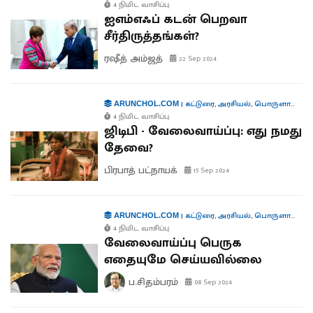
4 நிமிட வாசிப்பு
ஐஎம்எஃப் கடன் பெறவா
சீர்திருத்தங்கள்?
ரஷீத் அம்ஜத்
22 Sep 2024
|
கட்டுரை
,
அரசியல்
,
பொருளாதாரம்
ARUNCHOL.COM
4 நிமிட வாசிப்பு
ஜிடிபி - வேலைவாய்ப்பு: எது நமது
தேவை?
பிரபாத் பட்நாயக்
15 Sep 2024
|
கட்டுரை
,
அரசியல்
,
பொருளாதாரம்
ARUNCHOL.COM
4 நிமிட வாசிப்பு
வேலைவாய்ப்பு பெருக
எதையுமே செய்யவில்லை
ப.சிதம்பரம்
08 Sep 2024