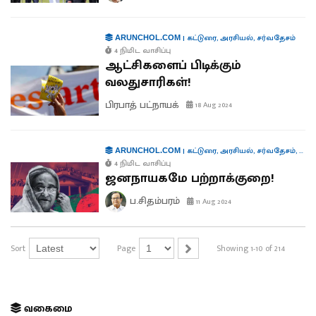
|
கட்டுரை
,
அரசியல்
,
சர்வதேசம்
ARUNCHOL.COM
4 நிமிட வாசிப்பு
ஆட்சிகளைப் பிடிக்கும்
வலதுசாரிகள்!
பிரபாத் பட்நாயக்
18 Aug 2024
|
கட்டுரை
,
அரசியல்
,
சர்வதேசம்
,
கூட்
ARUNCHOL.COM
4 நிமிட வாசிப்பு
ஜனநாயகமே பற்றாக்குறை!
ப.சிதம்பரம்
11 Aug 2024
Sort
Page
Showing 1-10 of 214
வகைமை