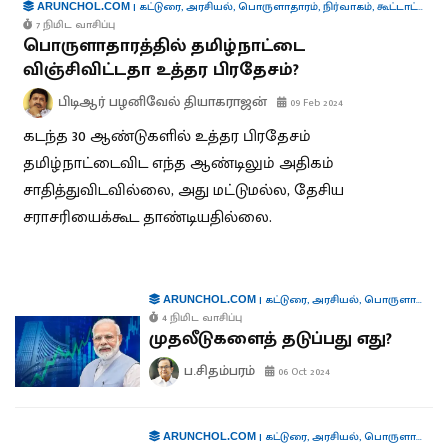
|
கட்டுரை
,
அரசியல்
,
பொருளாதாரம்
,
நிர்வாகம்
,
கூட்டாட்சி
ARUNCHOL.COM
7 நிமிட வாசிப்பு
பொருளாதாரத்தில் தமிழ்நாட்டை
விஞ்சிவிட்டதா உத்தர பிரதேசம்?
பிடிஆர் பழனிவேல் தியாகராஜன்
09 Feb 2024
கடந்த 30 ஆண்டுகளில் உத்தர பிரதேசம்
தமிழ்நாட்டைவிட எந்த ஆண்டிலும் அதிகம்
சாதித்துவிடவில்லை, அது மட்டுமல்ல, தேசிய
சராசரியைக்கூட தாண்டியதில்லை.
|
கட்டுரை
,
அரசியல்
,
பொருளாதாரம்
ARUNCHOL.COM
4 நிமிட வாசிப்பு
முதலீடுகளைத் தடுப்பது எது?
ப.சிதம்பரம்
06 Oct 2024
|
கட்டுரை
,
அரசியல்
,
பொருளாதாரம்
ARUNCHOL.COM