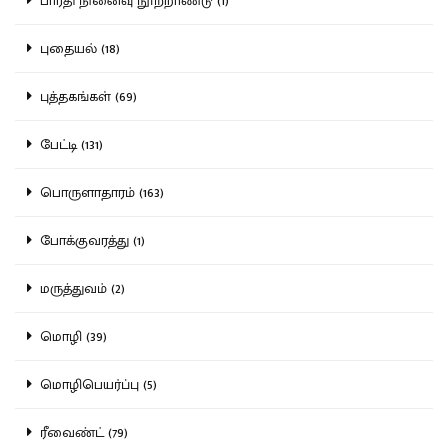
பாரதி நினைவு நூற்றாண்டு (1)
புதையல் (18)
புத்தகங்கள் (69)
பேட்டி (131)
பொருளாதாரம் (163)
போக்குவரத்து (1)
மருத்துவம் (2)
மொழி (39)
மொழிபெயர்ப்பு (5)
ரீவைண்ட் (79)