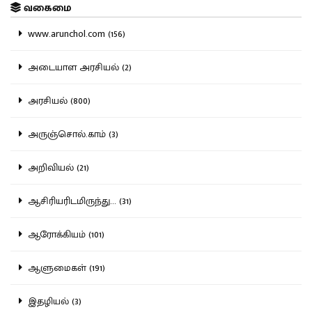
வகைமை
www.arunchol.com (156)
அடையாள அரசியல் (2)
அரசியல் (800)
அருஞ்சொல்.காம் (3)
அறிவியல் (21)
ஆசிரியரிடமிருந்து... (31)
ஆரோக்கியம் (101)
ஆளுமைகள் (191)
இதழியல் (3)