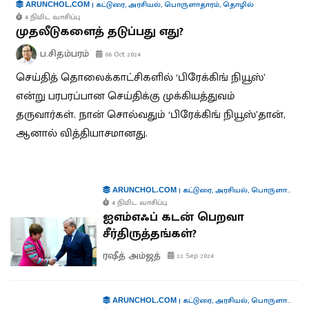
|
கட்டுரை
,
அரசியல்
,
பொருளாதாரம்
,
தொழில்
ARUNCHOL.COM
4 நிமிட வாசிப்பு
முதலீடுகளைத் தடுப்பது எது?
ப.சிதம்பரம்
06 Oct 2024
செய்தித் தொலைக்காட்சிகளில் ‘பிரேக்கிங் நியூஸ்’
என்று பரபரப்பான செய்திக்கு முக்கியத்துவம்
தருவார்கள். நான் சொல்வதும் ‘பிரேக்கிங் நியூஸ்’தான்,
ஆனால் வித்தியாசமானது.
|
கட்டுரை
,
அரசியல்
,
பொருளாதாரம்
ARUNCHOL.COM
4 நிமிட வாசிப்பு
ஐஎம்எஃப் கடன் பெறவா
சீர்திருத்தங்கள்?
ரஷீத் அம்ஜத்
22 Sep 2024
|
கட்டுரை
,
அரசியல்
,
பொருளாதாரம்
ARUNCHOL.COM