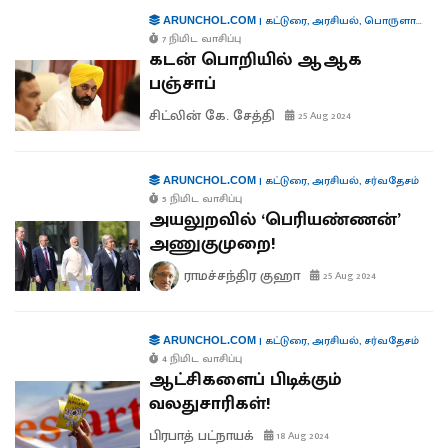
|
கட்டுரை
,
அரசியல்
,
பொருளாதாரம்
ARUNCHOL.COM
7 நிமிட வாசிப்பு
கடன் பொறியில் ஆஆக
பஞ்சாப்
சிட்லின் கே. சேத்தி
25 Aug 2024
|
கட்டுரை
,
அரசியல்
,
சர்வதேசம்
ARUNCHOL.COM
5 நிமிட வாசிப்பு
அயலுறவில் ‘பெரியண்ணன்’
அணுகுமுறை!
ராமச்சந்திர குஹா
25 Aug 2024
|
கட்டுரை
,
அரசியல்
,
சர்வதேசம்
ARUNCHOL.COM
4 நிமிட வாசிப்பு
ஆட்சிகளைப் பிடிக்கும்
வலதுசாரிகள்!
பிரபாத் பட்நாயக்
18 Aug 2024