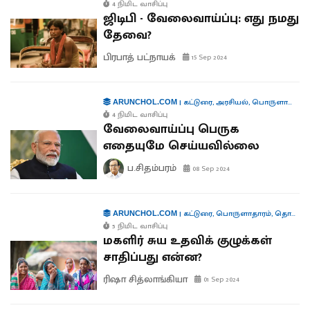
4 நிமிட வாசிப்பு
ஜிடிபி - வேலைவாய்ப்பு: எது நமது
தேவை?
பிரபாத் பட்நாயக்
15 Sep 2024
|
கட்டுரை
,
அரசியல்
,
பொருளாதாரம்
ARUNCHOL.COM
4 நிமிட வாசிப்பு
வேலைவாய்ப்பு பெருக
எதையுமே செய்யவில்லை
ப.சிதம்பரம்
08 Sep 2024
|
கட்டுரை
,
பொருளாதாரம்
,
தொழில்
ARUNCHOL.COM
5 நிமிட வாசிப்பு
மகளிர் சுய உதவிக் குழுக்கள்
சாதிப்பது என்ன?
ரிஷா சித்லாங்கியா
01 Sep 2024