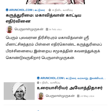
|
கட்டுரை
10 நிமிட வாசிப்பு
ARUNCHOL.COM
கருத்துரிமை: மகாவித்வான் காட்டிய
எதிர்வினை
பெருமாள்முருகன்
01 Feb 2022
பெரும் புலவரான திரிசிரபுரம் மகாவித்வான் ஸ்ரீ
மீனாட்சிசுந்தரம் பிள்ளை எதிர்கொண்ட கருத்துரிமைப்
பிரச்சினையை இன்றைய சமூகத்தின் கவனத்துக்குக்
கொண்டுவருகிறார் பெருமாள்முருகன்.
|
கட்டுரை
,
வரலாறு
,
இலக்கியம்
,
ஆளு
ARUNCHOL.COM
5 நிமிட வாசிப்பு
உரையாசிரியர் அயோத்திதாசர்
பெருமாள்முருகன்
20 May 2024