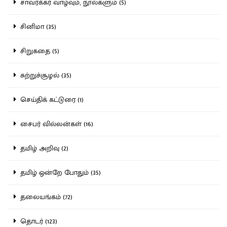
சாவர்க்கர் வாழ்வும், நூல்களும் (5)
சினிமா (35)
சிறுகதை (5)
சுற்றுச்சூழல் (35)
செய்திக் கட்டுரை (1)
சைபர் வில்லன்கள் (16)
தமிழ் அறிவு (2)
தமிழ் ஒன்றே போதும் (35)
தலையங்கம் (72)
தொடர் (123)