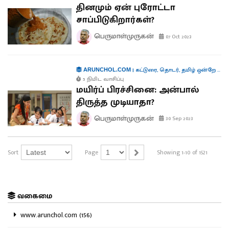
தினமும் ஏன் புரோட்டா
சாப்பிடுகிறார்கள்?
பெருமாள்முருகன்
07 Oct 2023
|
கட்டுரை
,
தொடர்
,
தமிழ் ஒன்றே போதும்
ARUNCHOL.COM
5 நிமிட வாசிப்பு
மயிர்ப் பிரச்சினை: அன்பால்
திருத்த முடியாதா?
பெருமாள்முருகன்
30 Sep 2023
Sort
Page
Showing 1-10 of 1521
வகைமை
www.arunchol.com (156)