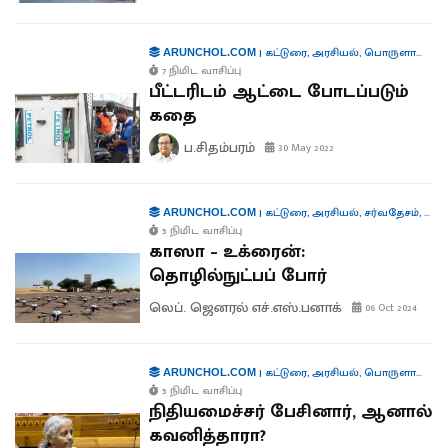
|
கட்டுரை
,
அரசியல்
,
பொருளாதாரம்
ARUNCHOL.COM
7 நிமிட வாசிப்பு
பீட்டரிடம் ஆட்டை போடப்படும்
கதை
ப.சிதம்பரம்
30 May 2022
|
கட்டுரை
,
அரசியல்
,
சர்வதேசம்
,
தொழி
ARUNCHOL.COM
5 நிமிட வாசிப்பு
காஸா – உக்ரைன்:
தொழில்நுட்பப் போர்
லெப். ஜெனரல் எச்.எஸ்.பனாக்
06 Oct 2024
|
கட்டுரை
,
அரசியல்
,
பொருளாதாரம்
ARUNCHOL.COM
5 நிமிட வாசிப்பு
நிதியமைச்சர் பேசினார், ஆனால்
கவனித்தாரா?