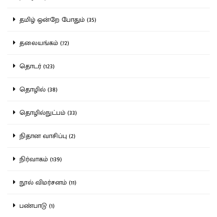
தமிழ் ஒன்றே போதும் (35)
தலையங்கம் (72)
தொடர் (123)
தொழில் (38)
தொழில்நுட்பம் (33)
நிதான வாசிப்பு (2)
நிர்வாகம் (139)
நூல் விமர்சனம் (11)
பண்பாடு (1)