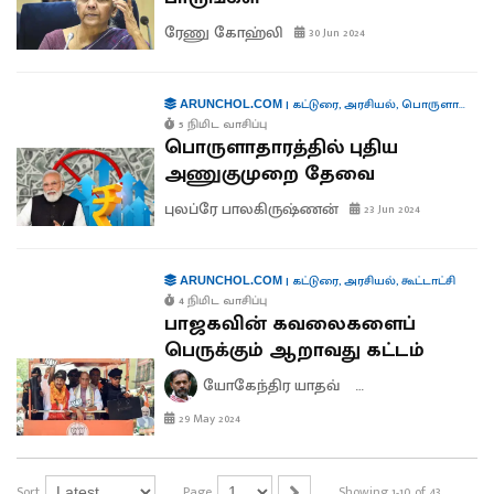
ரேணு கோஹ்லி
30 Jun 2024
|
கட்டுரை
,
அரசியல்
,
பொருளாதாரம்
ARUNCHOL.COM
5 நிமிட வாசிப்பு
பொருளாதாரத்தில் புதிய
அணுகுமுறை தேவை
புலப்ரே பாலகிருஷ்ணன்
23 Jun 2024
|
கட்டுரை
,
அரசியல்
,
கூட்டாட்சி
ARUNCHOL.COM
4 நிமிட வாசிப்பு
பாஜகவின் கவலைகளைப்
பெருக்கும் ஆறாவது கட்டம்
யோகேந்திர யாதவ்
ஸ்ரேயஸ் சர்தேசாய
29 May 2024
Sort
Page
Showing 1-10 of 43