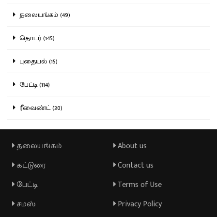
தலையங்கம் (49)
தொடர் (145)
புதையல் (15)
பேட்டி (114)
ரீவைண்ட் (30)
தலையங்கம்
About us
கட்டுரை
Contact us
பேட்டி
Terms of Use
சமஸ்
Privacy Policy