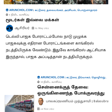
|
கட்டுரை
,
தலையங்கம்
,
அரசியல்
,
பொருளாதாரம்
ARUNCHOL.COM
5 நிமிட வாசிப்பு
மூடர்கள் இல்லை மக்கள்
ஆசிரியர்
02 May 2022
டெல்லி பாஜக போராட்டம்போல நாடு முழுக்க
பாஜகவுக்கு எதிரான போராட்டங்களை காங்கிரஸ்
நடத்தியிருக்க வேண்டும்; இதுவே காங்கிரஸ் ஆட்சியாக
இருந்தால், பாஜக அப்படித்தான் நடத்தியிருக்கும்.
|
கட்டுரை
,
நிர்வாகம்
,
தொழில்நுட்பம்
ARUNCHOL.COM
10 நிமிட வாசிப்பு
சென்னைக்குத் தேவை:
ஒருங்கிணைந்த போக்குவரத்து
பாலசுப்ரமணியம் முத்துசாமி | Balasubra
24 Nov 2022