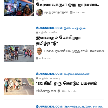
கேரளாவுக்குள் ஒரு ஜார்கண்ட்
மு.இராமநாதன்
16 Jun 2022
|
இன்னொரு குரல்
ARUNCHOL.COM
5 நிமிட வாசிப்பு
இனவாதம் பேசுகிறதா
தமிழ்நாடு?
பாலசுப்ரமணியம் முத்துசாமி | Balasubra
03 Jun 2022
|
கட்டுரை
,
புத்தகங்கள்
ARUNCHOL.COM
18 நிமிட வாசிப்பு
1232 கிமீ: ஒரு கொடும் பயணம்
வினோத் காப்ரி
21 Feb 2022
|
கோணங்கள்
,
கட்டுரை
,
ஏன் எதற்கு எப்படி?
ARUNCHOL.COM