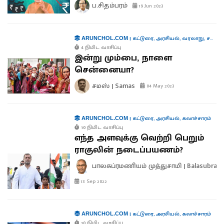
ப.சிதம்பரம்
19 Jun 2023
|
கட்டுரை
,
அரசியல்
,
வரலாறு
,
சமஸ் கட்டுரை
ARUNCHOL.COM
4 நிமிட வாசிப்பு
இன்று மும்பை, நாளை
சென்னையா?
சமஸ் | Samas
04 May 2023
|
கட்டுரை
,
அரசியல்
,
கலாச்சாரம்
ARUNCHOL.COM
10 நிமிட வாசிப்பு
எந்த அளவுக்கு வெற்றி பெறும்
ராகுலின் நடைப்பயணம்?
பாலசுப்ரமணியம் முத்துசாமி | Balasubra
13 Sep 2022
|
கட்டுரை
,
அரசியல்
,
கலாச்சாரம்
ARUNCHOL.COM
10 நிமிட வாசிப்பு