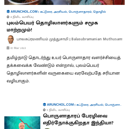
|
கட்டுரை
,
அரசியல்
,
பொருளாதாரம்
,
தொழில்
ARUNCHOL.COM
4 நிமிட வாசிப்பு
புலம்பெயர் தொழிலாளர்களும் சமூக
மாற்றமும்!
பாலசுப்ரமணியம் முத்துசாமி | Balasubramanian Muthusamy
07 Mar 2023
தமிழ்நாடு தொடர்ந்து உயர் பொருளாதார வளர்ச்சியைத்
தக்கவைக்க வேண்டும் என்றால், புலம்பெயர்
தொழிலாளர்களின் வருகையை வரவேற்பதே சரியான
வழியாகும்.
|
கட்டுரை
,
அரசியல்
,
பொருளாதாரம்
ARUNCHOL.COM
5 நிமிட வாசிப்பு
பொருளாதாரப் பேரழிவை
எதிர்நோக்குகிறதா இந்தியா?