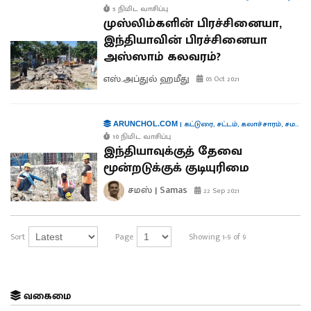
5 நிமிட வாசிப்பு
முஸ்லிம்களின் பிரச்சினையா,
இந்தியாவின் பிரச்சினையா
அஸ்ஸாம் கலவரம்?
எஸ்.அப்துல் ஹமீது
05 Oct 2021
|
கட்டுரை
,
சட்டம்
,
கலாச்சாரம்
,
சமஸ் கட்டுரை
ARUNCHOL.COM
10 நிமிட வாசிப்பு
இந்தியாவுக்குத் தேவை
மூன்றடுக்குக் குடியுரிமை
சமஸ் | Samas
22 Sep 2021
Sort
Page
Showing 1-9 of 9
வகைமை