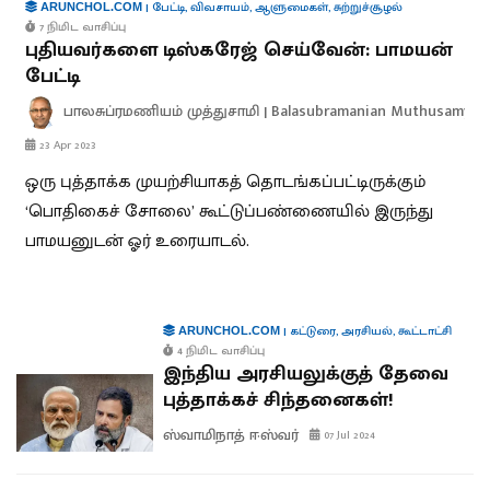
|
பேட்டி
,
விவசாயம்
,
ஆளுமைகள்
,
சுற்றுச்சூழல்
ARUNCHOL.COM
7 நிமிட வாசிப்பு
புதியவர்களை டிஸ்கரேஜ் செய்வேன்: பாமயன்
பேட்டி
பாலசுப்ரமணியம் முத்துசாமி | Balasubramanian Muthusamy
23 Apr 2023
ஒரு புத்தாக்க முயற்சியாகத் தொடங்கப்பட்டிருக்கும்
‘பொதிகைச் சோலை’ கூட்டுப்பண்ணையில் இருந்து
பாமயனுடன் ஓர் உரையாடல்.
|
கட்டுரை
,
அரசியல்
,
கூட்டாட்சி
ARUNCHOL.COM
4 நிமிட வாசிப்பு
இந்திய அரசியலுக்குத் தேவை
புத்தாக்கச் சிந்தனைகள்!
ஸ்வாமிநாத் ஈஸ்வர்
07 Jul 2024