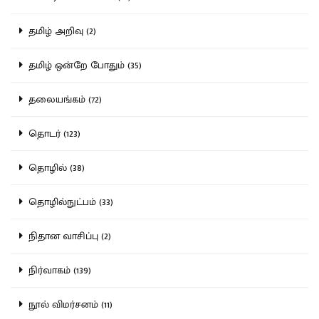
தமிழ் அறிவு (2)
தமிழ் ஒன்றே போதும் (35)
தலையங்கம் (72)
தொடர் (123)
தொழில் (38)
தொழில்நுட்பம் (33)
நிதான வாசிப்பு (2)
நிர்வாகம் (139)
நூல் விமர்சனம் (11)