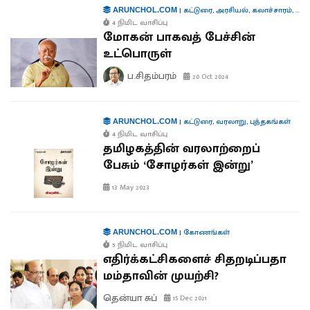
|
கட்டுரை
,
அரசியல்
,
கலாச்சாரம்
,
கூட்
ARUNCHOL.COM
4 நிமிட வாசிப்பு
மோகன் பாகவத் பேச்சின்
உட்பொருள்
ப.சிதம்பரம்
20 Oct 2024
|
கட்டுரை
,
வரலாறு
,
புத்தகங்கள்
ARUNCHOL.COM
4 நிமிட வாசிப்பு
தமிழகத்தின் வரலாற்றைப்
பேசும் ‘சோழர்கள் இன்று’
13 May 2023
|
கோணங்கள்
ARUNCHOL.COM
5 நிமிட வாசிப்பு
எதிர்க்கட்சிகளைச் சிதறடிப்பதா
மம்தாவின் முயற்சி?
தென்யா சுப்
15 Dec 2021