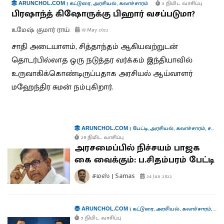
|
கட்டுரை
,
அரசியல்
,
கலாச்சாரம்
5 நிமிட வாசிப்பு
ARUNCHOL.COM
பிரஷாந்த் கிஷோருக்கு பிஹார் வசப்படுமா?
உமேஷ் குமார் ராய்
18 May 2022
சாதி அடையாளம், சித்தாந்தம் ஆகியவற்றுடன்
தொடர்பில்லாத ஒரு நடுத்தர வர்க்கம் இந்தியாவில்
உருவாகிக்கொண்டிருப்பதாக அரசியல் ஆய்வாளர்
மஹேந்திர சுமன் நம்புகிறார்.
|
பேட்டி
,
அரசியல்
,
கலாச்சாரம்
,
சமஸ் கட்டுரை
ARUNCHOL.COM
20 நிமிட வாசிப்பு
அரசமைப்பில் நிச்சயம் பாஜக
கை வைக்கும்: ப.சிதம்பரம் பேட்டி
சமஸ் | Samas
24 Jun 2022
|
கட்டுரை
,
அரசியல்
,
கலாச்சாரம்
,
சமஸ
ARUNCHOL.COM
5 நிமிட வாசிப்பு