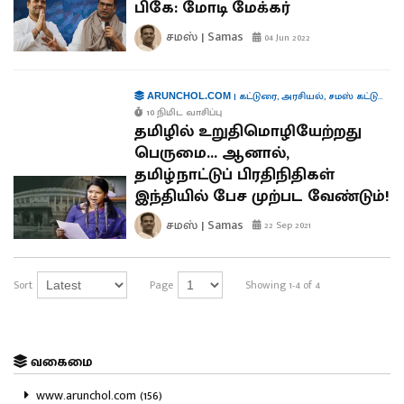
பிகே: மோடி மேக்கர்
சமஸ் | Samas
04 Jun 2022
|
கட்டுரை
,
அரசியல்
,
சமஸ் கட்டுரை
,
ARUNCHOL.COM
10 நிமிட வாசிப்பு
தமிழில் உறுதிமொழியேற்றது
பெருமை... ஆனால்,
தமிழ்நாட்டுப் பிரதிநிதிகள்
இந்தியில் பேச முற்பட வேண்டும்!
சமஸ் | Samas
22 Sep 2021
Sort
Page
Showing 1-4 of 4
வகைமை
www.arunchol.com (156)