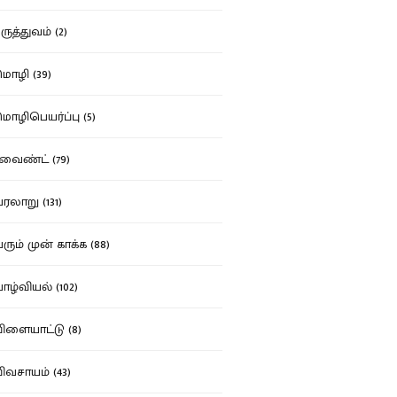
ுத்துவம் (2)
ழி (39)
ழிபெயர்ப்பு (5)
வைண்ட் (79)
லாறு (131)
ும் முன் காக்க (88)
ழ்வியல் (102)
ளையாட்டு (8)
வசாயம் (43)