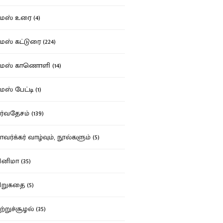
ஸ் உரை (4)
ஸ் கட்டுரை (224)
மஸ் காணொளி (14)
ஸ் பேட்டி (1)
்வதேசம் (139)
வர்க்கர் வாழ்வும், நூல்களும் (5)
னிமா (35)
றுகதை (5)
ற்றுச்சூழல் (35)