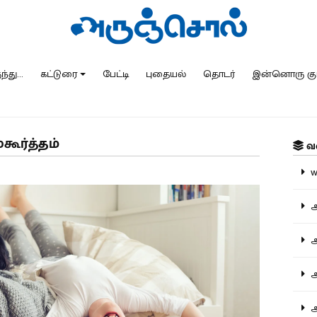
்து...
கட்டுரை
பேட்டி
புதையல்
தொடர்
இன்னொரு கு
ுகூர்த்தம்
வ
ww
அ
அர
அர
அற