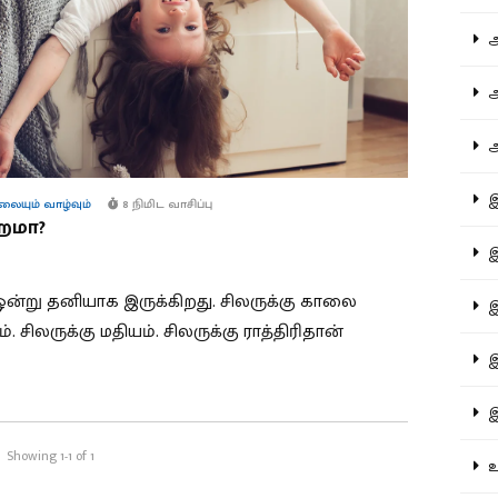
ஆச
ஆர
ஆள
இத
ையும் வாழ்வும்
8 நிமிட வாசிப்பு
றமா?
இந
' ஒன்று தனியாக இருக்கிறது. சிலருக்கு காலை
இன
சிலருக்கு மதியம். சிலருக்கு ராத்திரிதான்
இர
இல
Showing 1-1 of 1
உர