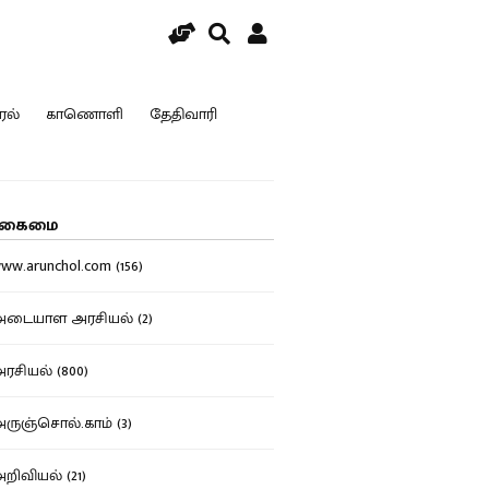
ரல்
காணொளி
தேதிவாரி
கைமை
w.arunchol.com (156)
டையாள அரசியல் (2)
சியல் (800)
ுஞ்சொல்.காம் (3)
ிவியல் (21)