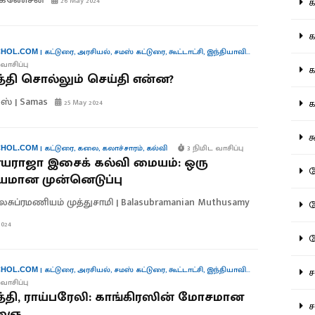
26 May 2024
கல
கவ
|
கட்டுரை
,
அரசியல்
,
சமஸ் கட்டுரை
,
கூட்டாட்சி
,
இந்தியாவின் குரல்கள்
HOL.COM
வாசிப்பு
க
தி சொல்லும் செய்தி என்ன?
ஸ் | Samas
கா
25 May 2024
கூ
|
கட்டுரை
,
கலை
,
கலாச்சாரம்
,
கல்வி
3 நிமிட வாசிப்பு
HOL.COM
ராஜா இசைக் கல்வி மையம்: ஒரு
கே
ியமான முன்னெடுப்பு
லசுப்ரமணியம் முத்துசாமி | Balasubramanian Muthusamy
கே
024
க
|
கட்டுரை
,
அரசியல்
,
சமஸ் கட்டுரை
,
கூட்டாட்சி
,
இந்தியாவின் குரல்கள்
சட
HOL.COM
வாசிப்பு
தி, ராய்பரேலி: காங்கிரஸின் மோசமான
சம
்ஞை