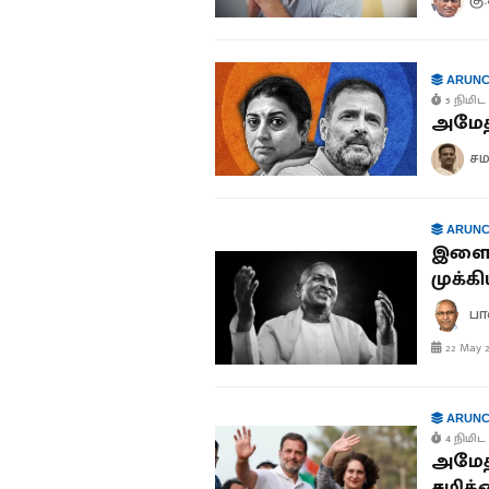
ARUNC
5 நிமிட 
அமேத்
சம
ARUNC
இளைய
முக்க
பா
22 May 2
ARUNC
4 நிமிட 
அமேத்
சமிக