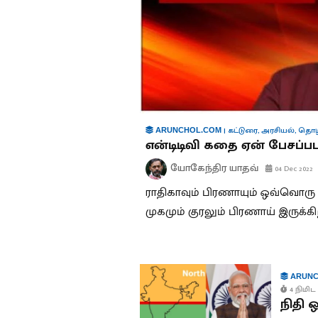
|
கட்டுரை
,
அரசியல்
,
தொழ
ARUNCHOL.COM
என்டிடிவி கதை ஏன் பேசப்ப
யோகேந்திர யாதவ்
04 Dec 2022
ராதிகாவும் பிரணாயும் ஒவ்வொர
முகமும் குரலும் பிரணாய் இருக்க
ARUNC
4 நிமிட 
நிதி 