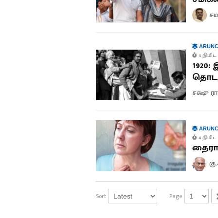
சம
ARUNC
4 நிமிட 
1920:
தொடக
சக்ஷு ரா
ARUNC
4 நிமிட 
தைராய
கு
Sort
Page