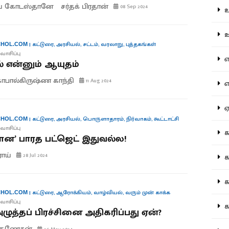
ய் கோடஸ்தானே
சர்தக் பிரதான்
08 Sep 2024
உற
ஊட
|
கட்டுரை
,
அரசியல்
,
சட்டம்
,
வரலாறு
,
புத்தகங்கள்
HOL.COM
வாசிப்பு
என
 என்னும் ஆயுதம்
பால்கிருஷ்ண காந்தி
11 Aug 2024
எப
ஏன
|
கட்டுரை
,
அரசியல்
,
பொருளாதாரம்
,
நிர்வாகம்
,
கூட்டாட்சி
HOL.COM
வாசிப்பு
கட
ன’ பாரத பட்ஜெட் இதுவல்ல!
ராய்
28 Jul 2024
கட
கல
|
கட்டுரை
,
ஆரோக்கியம்
,
வாழ்வியல்
,
வரும் முன் காக்க
HOL.COM
வாசிப்பு
கல
ுத்தப் பிரச்சினை அதிகரிப்பது ஏன்?
.கணேசன்