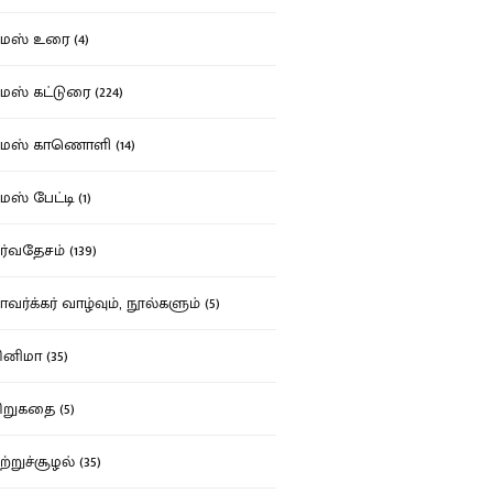
ஸ் உரை (4)
ஸ் கட்டுரை (224)
மஸ் காணொளி (14)
ஸ் பேட்டி (1)
்வதேசம் (139)
வர்க்கர் வாழ்வும், நூல்களும் (5)
னிமா (35)
றுகதை (5)
ற்றுச்சூழல் (35)