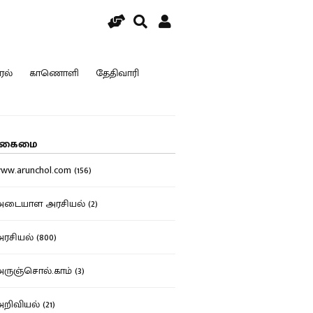
ரல்
காணொளி
தேதிவாரி
கைமை
w.arunchol.com (156)
டையாள அரசியல் (2)
சியல் (800)
ுஞ்சொல்.காம் (3)
ிவியல் (21)