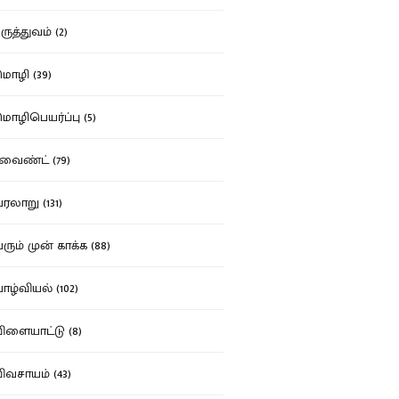
ுத்துவம் (2)
ழி (39)
ழிபெயர்ப்பு (5)
வைண்ட் (79)
லாறு (131)
ும் முன் காக்க (88)
ழ்வியல் (102)
ளையாட்டு (8)
வசாயம் (43)