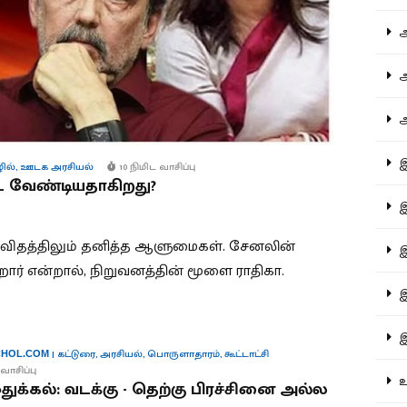
ஆச
ஆர
ஆள
இத
ில்
,
ஊடக அரசியல்
10 நிமிட வாசிப்பு
ட வேண்டியதாகிறது?
இந
ு விதத்திலும் தனித்த ஆளுமைகள். சேனலின்
இன
ிறார் என்றால், நிறுவனத்தின் மூளை ராதிகா.
இர
இல
|
கட்டுரை
,
அரசியல்
,
பொருளாதாரம்
,
கூட்டாட்சி
HOL.COM
வாசிப்பு
உர
ஒதுக்கல்: வடக்கு - தெற்கு பிரச்சினை அல்ல