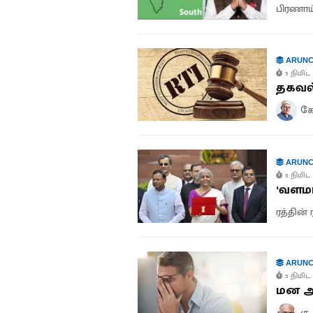
பிரணா
ARUNC
5 நிமிட 
தகவல்
கோ
ARUNC
5 நிமிட 
‘வளமா
ரத்தின் 
ARUNC
5 நிமிட 
மன அழ
கு