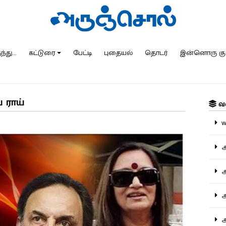
்து...
கட்டுரை
பேட்டி
புதையல்
தொடர்
இன்னொரு கு
 ராய்
வ
ww
அ
அர
அர
அற