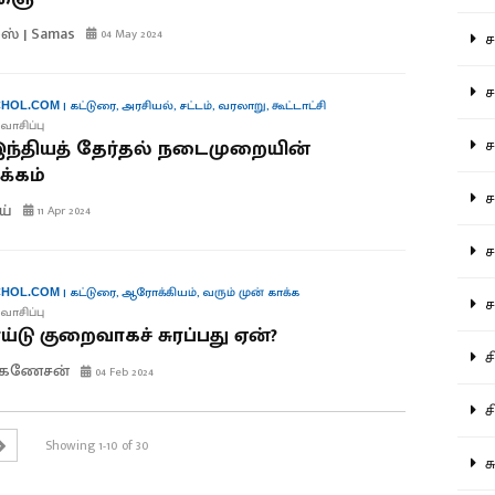
ஸ் | Samas
04 May 2024
சம
சம
|
கட்டுரை
,
அரசியல்
,
சட்டம்
,
வரலாறு
,
கூட்டாட்சி
HOL.COM
வாசிப்பு
ச
 இந்தியத் தேர்தல் நடைமுறையின்
்கம்
சம
ய்
11 Apr 2024
சர
|
கட்டுரை
,
ஆரோக்கியம்
,
வரும் முன் காக்க
HOL.COM
சா
வாசிப்பு
்டு குறைவாகச் சுரப்பது ஏன்?
சி
.கணேசன்
04 Feb 2024
சி
Showing 1-10 of 30
சு