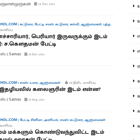
ருமாள்முருகன்
24 Dec 2022
உற
ஊட
|
கட்டுரை
,
பேட்டி
,
சமஸ் கட்டுரை
,
கல்வி
,
ஆளுமைகள்
,
புத்தகங்கள்
HOL.COM
வாசிப்பு
ாச்சாரியார், பெரியார் இருவருக்கும் இடம்
என
: ச.கௌதமன் பேட்டி
எப
ஸ் | Samas
18 Dec 2022
ஏன
கட
|
சமஸ் உரை
,
ஆளுமைகள்
20 நிமிட வாசிப்பு
HOL.COM
் இதழியலில் கலைஞரின் இடம் என்ன?
கட
ஸ் | Samas
10 Aug 2022
கல
|
பேட்டி
,
சினிமா
,
அரசியல்
,
சமஸ் கட்டுரை
,
ஆளுமைகள்
HOL.COM
கல
வாசிப்பு
ம் மக்களும் கொண்டுவந்துவிட்ட இடம்
 கமல் ஹாசன் பேட்டி