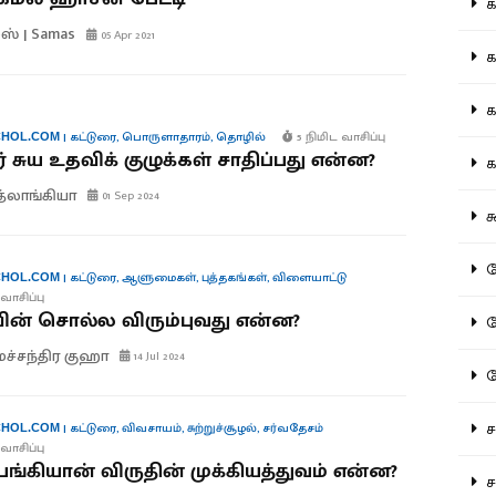
கல
ஸ் | Samas
05 Apr 2021
கவ
க
|
கட்டுரை
,
பொருளாதாரம்
,
தொழில்
5 நிமிட வாசிப்பு
HOL.COM
் சுய உதவிக் குழுக்கள் சாதிப்பது என்ன?
கா
த்லாங்கியா
01 Sep 2024
கூ
கே
|
கட்டுரை
,
ஆளுமைகள்
,
புத்தகங்கள்
,
விளையாட்டு
HOL.COM
வாசிப்பு
ன் சொல்ல விரும்புவது என்ன?
கே
மச்சந்திர குஹா
14 Jul 2024
க
சட
|
கட்டுரை
,
விவசாயம்
,
சுற்றுச்சூழல்
,
சர்வதேசம்
HOL.COM
வாசிப்பு
ெங்கியான் விருதின் முக்கியத்துவம் என்ன?
சம