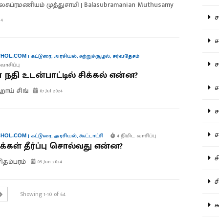
லசுப்ரமணியம் முத்துசாமி | Balasubramanian Muthusamy
சம
24
சம
|
கட்டுரை
,
அரசியல்
,
சுற்றுச்சூழல்
,
சர்வதேசம்
HOL.COM
ச
வாசிப்பு
ா நதி உடன்பாட்டில் சிக்கல் என்ன?
சம
ாய் சிங்
07 Jul 2024
சர
சா
|
கட்டுரை
,
அரசியல்
,
கூட்டாட்சி
4 நிமிட வாசிப்பு
HOL.COM
மக்கள் தீர்ப்பு சொல்வது என்ன?
சி
சிதம்பரம்
09 Jun 2024
சி
Showing 1-10 of 64
சு