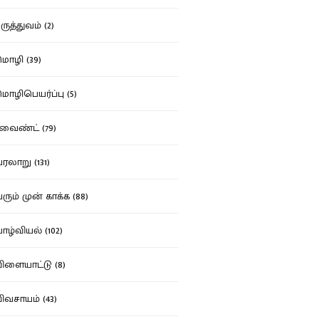
ுத்துவம் (2)
ழி (39)
ழிபெயர்ப்பு (5)
வைண்ட் (79)
லாறு (131)
ும் முன் காக்க (88)
ழ்வியல் (102)
ளையாட்டு (8)
வசாயம் (43)