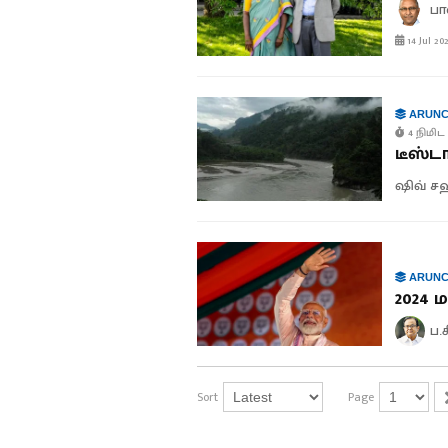
பா
14 Jul 20
ARUNC
4 நிமிட 
டீஸ்ட
ஷிவ் சஹ
ARUNC
2024 
ப.
Sort
Page