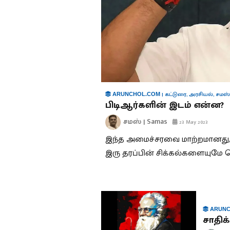
|
கட்டுரை
,
அரசியல்
,
சமஸ்
ARUNCHOL.COM
பிடிஆர்களின் இடம் என்ன?
சமஸ் | Samas
23 May 2023
இந்த அமைச்சரவை மாற்றமானது,
இரு தரப்பின் சிக்கல்களையுமே வ
ARUNC
சாதிக