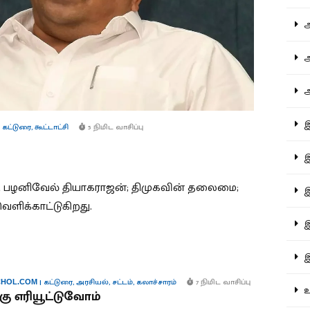
ஆச
ஆர
ஆள
இத
 கட்டுரை
,
கூட்டாட்சி
5 நிமிட வாசிப்பு
இந
 பழனிவேல் தியாகராஜன்; திமுகவின் தலைமை;
இன
ெளிக்காட்டுகிறது.
இர
இல
|
கட்டுரை
,
அரசியல்
,
சட்டம்
,
கலாச்சாரம்
7 நிமிட வாசிப்பு
HOL.COM
உர
்கு எரியூட்டுவோம்