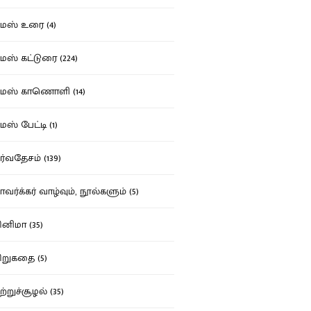
ஸ் உரை (4)
ஸ் கட்டுரை (224)
மஸ் காணொளி (14)
ஸ் பேட்டி (1)
்வதேசம் (139)
வர்க்கர் வாழ்வும், நூல்களும் (5)
னிமா (35)
றுகதை (5)
ற்றுச்சூழல் (35)