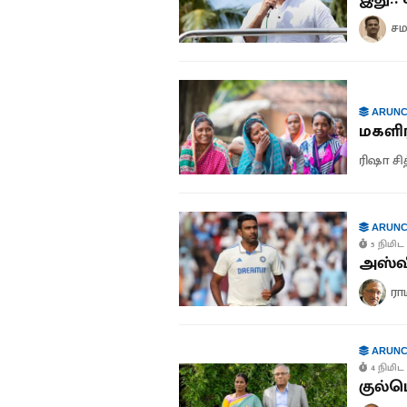
சம
ARUNC
மகளிர
ரிஷா சி
ARUNC
5 நிமிட 
அஸ்வி
ரா
ARUNC
4 நிமிட 
குல்ப