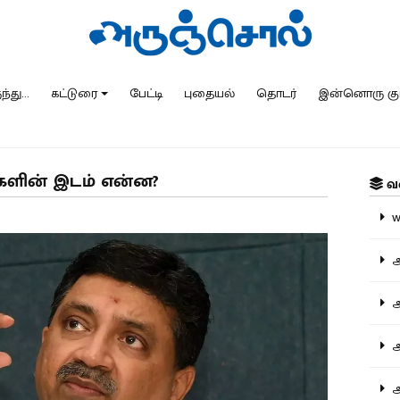
்து...
கட்டுரை
பேட்டி
புதையல்
தொடர்
இன்னொரு கு
ர்களின் இடம் என்ன?
வ
ww
அ
அர
அர
அற