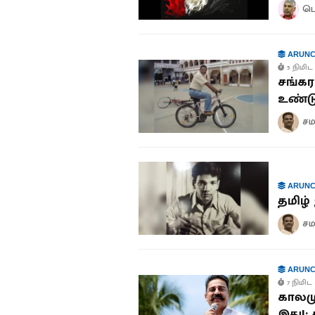
பெ
ARUNC
5 நிமிட 
சங்கர
உண்டு
சம
ARUNC
தமிழ
சம
ARUNC
7 நிமிட 
காலமு
இது!: