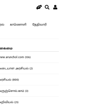
ரல்
காணொளி
தேதிவாரி
கைமை
w.arunchol.com (156)
டையாள அரசியல் (2)
சியல் (800)
ுஞ்சொல்.காம் (3)
ிவியல் (21)