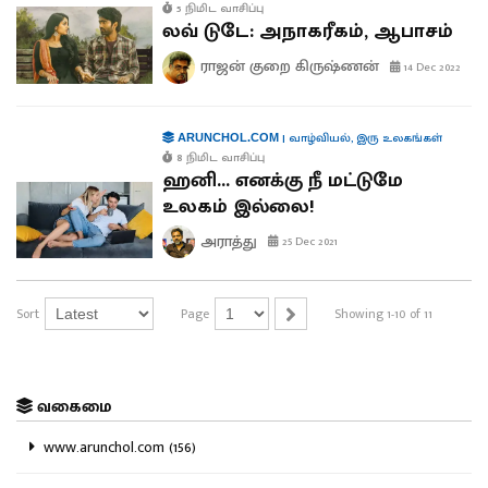
5 நிமிட வாசிப்பு
லவ் டுடே: அநாகரீகம், ஆபாசம்
ராஜன் குறை கிருஷ்ணன்
14 Dec 2022
|
வாழ்வியல்
,
இரு உலகங்கள்
ARUNCHOL.COM
8 நிமிட வாசிப்பு
ஹனி... எனக்கு நீ மட்டுமே
உலகம் இல்லை!
அராத்து
25 Dec 2021
Sort
Page
Showing 1-10 of 11
வகைமை
www.arunchol.com (156)