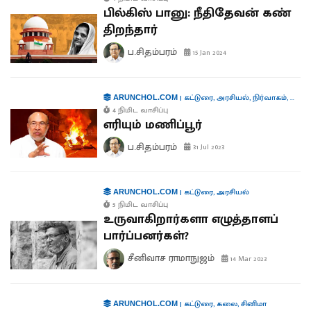
பில்கிஸ் பானு: நீதிதேவன் கண்
திறந்தார்
ப.சிதம்பரம்
15 Jan 2024
|
கட்டுரை
,
அரசியல்
,
நிர்வாகம்
,
கூட்டா
ARUNCHOL.COM
4 நிமிட வாசிப்பு
எரியும் மணிப்பூர்
ப.சிதம்பரம்
31 Jul 2023
|
கட்டுரை
,
அரசியல்
ARUNCHOL.COM
5 நிமிட வாசிப்பு
உருவாகிறார்களா எழுத்தாளப்
பார்ப்பனர்கள்?
சீனிவாச ராமாநுஜம்
14 Mar 2023
|
கட்டுரை
,
கலை
,
சினிமா
ARUNCHOL.COM