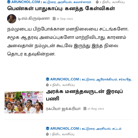
|
கட்டுரை
,
அரசியல்
,
கலாச்சாரம்
5 நிமிட வாசிப்பு
ARUNCHOL.COM
பெண்கள் பாதுகாப்பு: கனத்த கேள்விகள்
டி.எம்.கிருஷ்ணா
01 Sep 2024
நம்முடைய பிற்போக்கான மனநிலையை சட்டங்களோ,
சமூக ஆதரவு அமைப்புகளோ மாற்றிவிடாது, காரணம்
அவைதான் நம்முடன் கூடவே இருந்து இந்த நிலை
தொடர உதவுகின்றன.
|
கட்டுரை
,
ஆரோக்கியம்
,
சர்வதேசம்
,
ARUNCHOL.COM
4 நிமிட வாசிப்பு
அரக்க மனத்தவருடன் இரவுப்
பணி
ரஃபியா ஜக்கரியா
25 Aug 2024
|
கட்டுரை
,
அரசியல்
,
சட்டம்
ARUNCHOL.COM
7 நிமிட வாசிப்பு