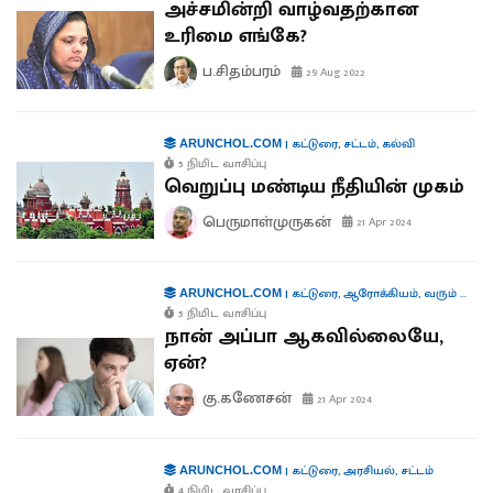
அச்சமின்றி வாழ்வதற்கான
உரிமை எங்கே?
ப.சிதம்பரம்
29 Aug 2022
|
கட்டுரை
,
சட்டம்
,
கல்வி
ARUNCHOL.COM
5 நிமிட வாசிப்பு
வெறுப்பு மண்டிய நீதியின் முகம்
பெருமாள்முருகன்
21 Apr 2024
|
கட்டுரை
,
ஆரோக்கியம்
,
வரும் முன் காக்க
ARUNCHOL.COM
5 நிமிட வாசிப்பு
நான் அப்பா ஆகவில்லையே,
ஏன்?
கு.கணேசன்
21 Apr 2024
|
கட்டுரை
,
அரசியல்
,
சட்டம்
ARUNCHOL.COM
4 நிமிட வாசிப்பு