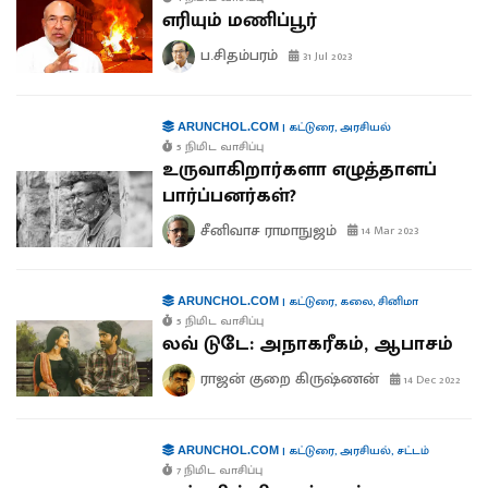
எரியும் மணிப்பூர்
ப.சிதம்பரம்
31 Jul 2023
|
கட்டுரை
,
அரசியல்
ARUNCHOL.COM
5 நிமிட வாசிப்பு
உருவாகிறார்களா எழுத்தாளப்
பார்ப்பனர்கள்?
சீனிவாச ராமாநுஜம்
14 Mar 2023
|
கட்டுரை
,
கலை
,
சினிமா
ARUNCHOL.COM
5 நிமிட வாசிப்பு
லவ் டுடே: அநாகரீகம், ஆபாசம்
ராஜன் குறை கிருஷ்ணன்
14 Dec 2022
|
கட்டுரை
,
அரசியல்
,
சட்டம்
ARUNCHOL.COM
7 நிமிட வாசிப்பு