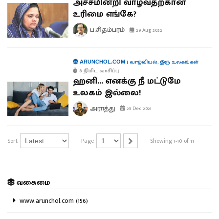
அச்சமின்றி வாழ்வதற்கான
உரிமை எங்கே?
ப.சிதம்பரம்
29 Aug 2022
|
வாழ்வியல்
,
இரு உலகங்கள்
ARUNCHOL.COM
8 நிமிட வாசிப்பு
ஹனி... எனக்கு நீ மட்டுமே
உலகம் இல்லை!
அராத்து
25 Dec 2021
Sort
Page
Showing 1-10 of 11
வகைமை
www.arunchol.com (156)