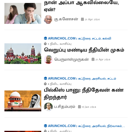
நான் அப்பா ஆகவில்லையே,
ஏன்?
கு.கணேசன்
21 Apr 2024
|
கட்டுரை
,
சட்டம்
,
கல்வி
ARUNCHOL.COM
5 நிமிட வாசிப்பு
வெறுப்பு மண்டிய நீதியின் முகம்
பெருமாள்முருகன்
21 Apr 2024
|
கட்டுரை
,
அரசியல்
,
சட்டம்
ARUNCHOL.COM
4 நிமிட வாசிப்பு
பில்கிஸ் பானு: நீதிதேவன் கண்
திறந்தார்
ப.சிதம்பரம்
15 Jan 2024
|
கட்டுரை
,
அரசியல்
,
நிர்வாகம்
,
கூட்டா
ARUNCHOL.COM
4 நிமிட வாசிப்பு