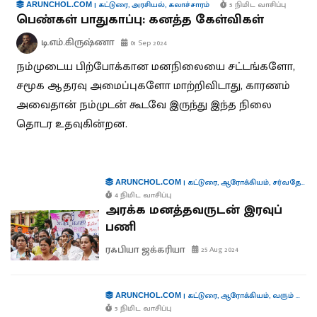
|
கட்டுரை
,
அரசியல்
,
கலாச்சாரம்
5 நிமிட வாசிப்பு
ARUNCHOL.COM
பெண்கள் பாதுகாப்பு: கனத்த கேள்விகள்
டி.எம்.கிருஷ்ணா
01 Sep 2024
நம்முடைய பிற்போக்கான மனநிலையை சட்டங்களோ,
சமூக ஆதரவு அமைப்புகளோ மாற்றிவிடாது, காரணம்
அவைதான் நம்முடன் கூடவே இருந்து இந்த நிலை
தொடர உதவுகின்றன.
|
கட்டுரை
,
ஆரோக்கியம்
,
சர்வதேசம்
,
ARUNCHOL.COM
4 நிமிட வாசிப்பு
அரக்க மனத்தவருடன் இரவுப்
பணி
ரஃபியா ஜக்கரியா
25 Aug 2024
|
கட்டுரை
,
ஆரோக்கியம்
,
வரும் முன் காக்க
ARUNCHOL.COM
5 நிமிட வாசிப்பு