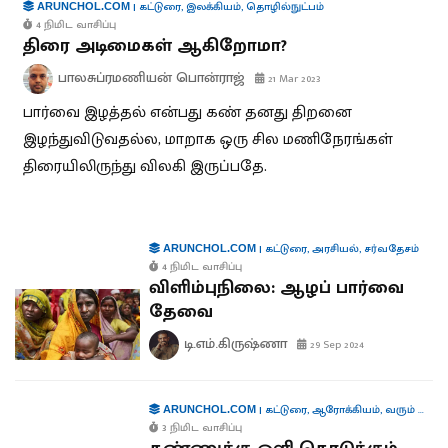
|
கட்டுரை
,
இலக்கியம்
,
தொழில்நுட்பம்
ARUNCHOL.COM
4 நிமிட வாசிப்பு
திரை அடிமைகள் ஆகிறோமா?
பாலசுப்ரமணியன் பொன்ராஜ்
21 Mar 2023
பார்வை இழத்தல் என்பது கண் தனது திறனை
இழந்துவிடுவதல்ல, மாறாக ஒரு சில மணிநேரங்கள்
திரையிலிருந்து விலகி இருப்பதே.
|
கட்டுரை
,
அரசியல்
,
சர்வதேசம்
ARUNCHOL.COM
4 நிமிட வாசிப்பு
விளிம்புநிலை: ஆழப் பார்வை
தேவை
டி.எம்.கிருஷ்ணா
29 Sep 2024
|
கட்டுரை
,
ஆரோக்கியம்
,
வரும் முன் காக்க
ARUNCHOL.COM
3 நிமிட வாசிப்பு