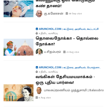
கண்ணுக்கு ஒளி கொடுக்கும்
கண் தானம்!
கு.கணேசன்
08 Sep 2024
|
கட்டுரை
,
அரசியல்
,
கூட்டாட்சி
ARUNCHOL.COM
4 நிமிட வாசிப்பு
தொலைநோக்கா – தொல்லை
நோக்கா?
ப.சிதம்பரம்
25 Aug 2024
|
கட்டுரை
,
அரசியல்
,
பொருளாதாரம்
ARUNCHOL.COM
4 நிமிட வாசிப்பு
வங்கிகள் தேசியமயமாக்கம் -
ஒரு புதிய பார்வை!
பாலசுப்ரமணியம் முத்துசாமி | Balasubra
11 Aug 2024