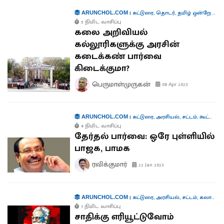
|
கட்டுரை
,
தொடர்
,
தமிழ் ஒன்றே போதும்
ARUNCHOL.COM
5 நிமிட வாசிப்பு
கலை அறிவியல்
கல்லூரிகளுக்கு அரசின்
கடைக்கண் பார்வை
கிடைக்குமா?
பெருமாள்முருகன்
08 Apr 2023
|
கட்டுரை
,
அரசியல்
,
சட்டம்
,
கூட்டாட்சி
ARUNCHOL.COM
4 நிமிட வாசிப்பு
தேர்தல் பார்வை: ஒரே புள்ளியில்
பாஜக, பாமக
ரவிக்குமார்
22 Jan 2023
|
கட்டுரை
,
அரசியல்
,
சட்டம்
,
கலாச்சாரம்
ARUNCHOL.COM
7 நிமிட வாசிப்பு
சாதிக்கு எரியூட்டுவோம்