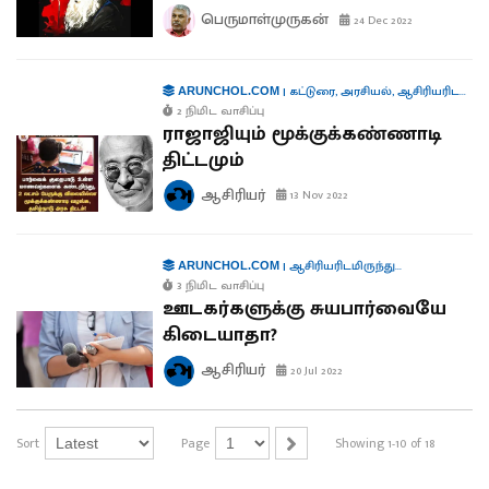
பெருமாள்முருகன்
24 Dec 2022
|
கட்டுரை
,
அரசியல்
,
ஆசிரியரிடமிருந்து...
ARUNCHOL.COM
2 நிமிட வாசிப்பு
ராஜாஜியும் மூக்குக்கண்ணாடி
திட்டமும்
ஆசிரியர்
13 Nov 2022
|
ஆசிரியரிடமிருந்து...
ARUNCHOL.COM
3 நிமிட வாசிப்பு
ஊடகர்களுக்கு சுயபார்வையே
கிடையாதா?
ஆசிரியர்
20 Jul 2022
Sort
Page
Showing 1-10 of 18