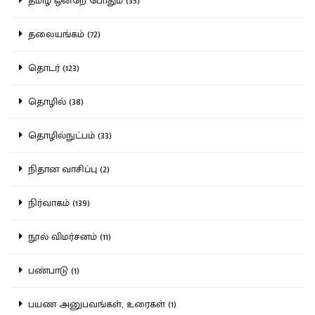
தமிழ் ஒன்றே போதும் (35)
தலையங்கம் (72)
தொடர் (123)
தொழில் (38)
தொழில்நுட்பம் (33)
நிதான வாசிப்பு (2)
நிர்வாகம் (139)
நூல் விமர்சனம் (11)
பண்பாடு (1)
பயண அனுபவங்கள், உரைகள் (1)