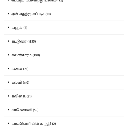
எப்படிப் பேசுகிறது உலகம்? (2)
ஏன் எதற்கு எப்படி? (18)
கடிதம் (2)
கட்டுரை (1335)
கலாச்சாரம் (198)
கலை (75)
கல்வி (110)
கவிதை (21)
காணொளி (55)
காலவெளியில் காந்தி (2)