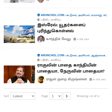
|
கட்டுரை
,
அரசியல்
,
வரலாறு
,
சர்வதேசம்
ARUNCHOL.COM
5 நிமிட வாசிப்பு
இஸ்ரேல்: யூதர்களைப்
புரிந்துகொள்ளல்
கார்த்திக் வேலு
17 Oct 2023
|
கட்டுரை
,
அரசியல்
,
ஆளுமைகள்
,
கூ
ARUNCHOL.COM
5 நிமிட வாசிப்பு
ராகுலின் பாதை காந்தியின்
பாதையா, நேருவின் பாதையா?
ராஜன் குறை கிருஷ்ணன்
02 Oct 2023
Sort
Page
Showing 1-10 of 21