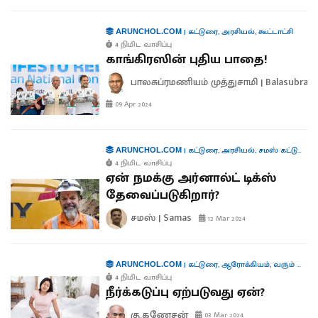
|
கட்டுரை
,
அரசியல்
,
கூட்டாட்சி
ARUNCHOL.COM
4 நிமிட வாசிப்பு
காங்கிரஸின் புதிய பாதை!
பாலசுப்ரமணியம் முத்துசாமி | Balasubra
09 Apr 2024
|
கட்டுரை
,
அரசியல்
,
சமஸ் கட்டுரை
,
க
ARUNCHOL.COM
4 நிமிட வாசிப்பு
ஏன் நமக்கு அர்னால்ட் டிக்ஸ்
தேவைப்படுகிறார்?
சமஸ் | Samas
12 Mar 2024
|
கட்டுரை
,
ஆரோக்கியம்
,
வரும் முன் காக்க
ARUNCHOL.COM
4 நிமிட வாசிப்பு
நீர்க்கடுப்பு ஏற்படுவது ஏன்?
கு.கணேசன்
03 Mar 2024