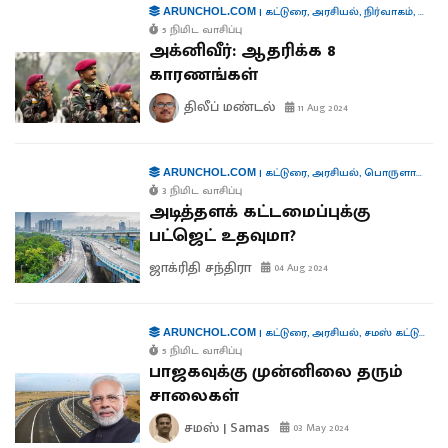
|
கட்டுரை
,
அரசியல்
,
நிர்வாகம்
,
கூட்டா
ARUNCHOL.COM
5 நிமிட வாசிப்பு
அக்னிவீர்: ஆதரிக்க 8
காரணங்கள்
திலீப் மண்டல்
11 Aug 2024
|
கட்டுரை
,
அரசியல்
,
பொருளாதாரம்
ARUNCHOL.COM
3 நிமிட வாசிப்பு
அடித்தளக் கட்டமைப்புக்கு
பட்ஜெட் உதவுமா?
ஜாக்ரிதி சந்திரா
04 Aug 2024
|
கட்டுரை
,
அரசியல்
,
சமஸ் கட்டுரை
,
க
ARUNCHOL.COM
5 நிமிட வாசிப்பு
பாஜகவுக்கு முன்னிலை தரும்
சாலைகள்
சமஸ் | Samas
03 May 2024