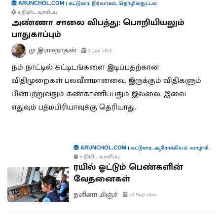
|
கட்டுரை
,
நிர்வாகம்
,
தொழில்நுட்பம்
ARUNCHOL.COM
4 நிமிட வாசிப்பு
அண்ணா சாலை விபத்து: பொறியியலும்
பாதுகாப்பும்
மு.இராமநாதன்
31 Jan 2023
நம் நாட்டில் கட்டிடங்களை இடிப்பதற்கான
விதிமுறைகள் பலவீனமானவை. இருக்கும் விதிகளும்
பின்பற்றுவதும் கண்காணிப்பதும் இல்லை. இவை
எதுவும் பத்மபிரியாவுக்கு தெரியாது.
|
கட்டுரை
,
ஆரோக்கியம்
,
வாழ்வியல்
,
ARUNCHOL.COM
5 நிமிட வாசிப்பு
ரயில் ஓட்டும் பெண்களின்
வேதனைகள்
நளினா மிஞ்ச்
29 Sep 2024