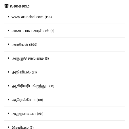
வகைமை
www.arunchol.com (156)
அடையாள அரசியல் (2)
அரசியல் (800)
அருஞ்சொல்.காம் (3)
அறிவியல் (21)
ஆசிரியரிடமிருந்து... (31)
ஆரோக்கியம் (101)
ஆளுமைகள் (191)
இதழியல் (3)