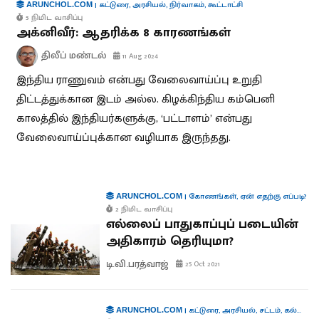
|
கட்டுரை
,
அரசியல்
,
நிர்வாகம்
,
கூட்டாட்சி
ARUNCHOL.COM
5 நிமிட வாசிப்பு
அக்னிவீர்: ஆதரிக்க 8 காரணங்கள்
திலீப் மண்டல்
11 Aug 2024
இந்திய ராணுவம் என்பது வேலைவாய்ப்பு உறுதி
திட்டத்துக்கான இடம் அல்ல. கிழக்கிந்திய கம்பெனி
காலத்தில் இந்தியர்களுக்கு, ‘பட்டாளம்’ என்பது
வேலைவாய்ப்புக்கான வழியாக இருந்தது.
|
கோணங்கள்
,
ஏன் எதற்கு எப்படி?
ARUNCHOL.COM
2 நிமிட வாசிப்பு
எல்லைப் பாதுகாப்புப் படையின்
அதிகாரம் தெரியுமா?
டி.வி.பரத்வாஜ்
25 Oct 2021
|
கட்டுரை
,
அரசியல்
,
சட்டம்
,
கல்வி
,
ம
ARUNCHOL.COM