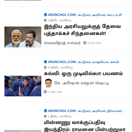
|
கட்டுரை
,
அரசியல்
,
கூட்டாட்சி
ARUNCHOL.COM
4 நிமிட வாசிப்பு
இந்திய அரசியலுக்குத் தேவை
புத்தாக்கச் சிந்தனைகள்!
ஸ்வாமிநாத் ஈஸ்வர்
07 Jul 2024
|
கட்டுரை
,
வாழ்வியல்
,
கல்வி
ARUNCHOL.COM
10 நிமிட வாசிப்பு
கல்வி: ஒரு முடிவில்லா பயணம்
கே. அஷோக் வர்தன் ஷெட்டி
12 Apr 2024
|
கட்டுரை
,
அரசியல்
,
நிர்வாகம்
,
தொழில
ARUNCHOL.COM
5 நிமிட வாசிப்பு
மின்னணு வாக்குப்பதிவு
இயந்திரம்: ராமனை பின்பற்றுமா