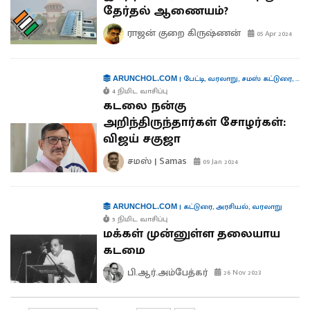
தேர்தல் ஆணையம்?
ராஜன் குறை கிருஷ்ணன்
05 Apr 2024
|
பேட்டி
,
வரலாறு
,
சமஸ் கட்டுரை
,
புத
ARUNCHOL.COM
4 நிமிட வாசிப்பு
கடலை நன்கு
அறிந்திருந்தார்கள் சோழர்கள்:
விஜய் சகுஜா
சமஸ் | Samas
09 Jan 2024
|
கட்டுரை
,
அரசியல்
,
வரலாறு
ARUNCHOL.COM
5 நிமிட வாசிப்பு
மக்கள் முன்னுள்ள தலையாய
கடமை
பி.ஆர்.அம்பேத்கர்
26 Nov 2023