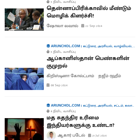
5 நிமிட வாசிப்பு
தென்னாப்பிரிக்காவில் மீண்டும்
மொழிக் கிளர்ச்சி!
ஷோலா லவால்
22 Sep 2024
|
கட்டுரை
,
அரசியல்
,
வாழ்வியல்
,
சர்
ARUNCHOL.COM
5 நிமிட வாசிப்பு
ஆப்கானிஸ்தான் பெண்களின்
குமுறல்
கிறிஸ்டினா கோல்ட்பாம்
நஜீம் ரஹீம்
08 Sep 2024
|
கட்டுரை
,
அரசியல்
,
சட்டம்
,
கலாச்சாரம்
ARUNCHOL.COM
4 நிமிட வாசிப்பு
மத சுதந்திர உரிமை
இந்தியர்களுக்கு உண்டா?
ஆகார் படேல்
21 Jul 2024