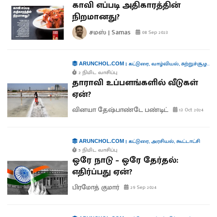
காவி எப்படி அதிகாரத்தின்
நிறமானது?
சமஸ் | Samas
08 Sep 2023
|
கட்டுரை
,
வாழ்வியல்
,
சுற்றுச்சூழல்
,
ந
ARUNCHOL.COM
2 நிமிட வாசிப்பு
தாராவி உப்பளங்களில் வீடுகள்
ஏன்?
வினயா தேஷ்பாண்டே பண்டிட்
13 Oct 2024
|
கட்டுரை
,
அரசியல்
,
கூட்டாட்சி
ARUNCHOL.COM
5 நிமிட வாசிப்பு
ஒரே நாடு – ஒரே தேர்தல்:
எதிர்ப்பது ஏன்?
பிரமோத் குமார்
29 Sep 2024