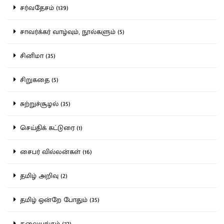
சர்வதேசம் (139)
சாவர்க்கர் வாழ்வும், நூல்களும் (5)
சினிமா (35)
சிறுகதை (5)
சுற்றுச்சூழல் (35)
செய்திக் கட்டுரை (1)
சைபர் வில்லன்கள் (16)
தமிழ் அறிவு (2)
தமிழ் ஒன்றே போதும் (35)
தலையங்கம் (72)