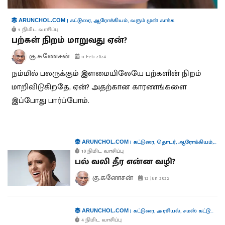
|
கட்டுரை
,
ஆரோக்கியம்
,
வரும் முன் காக்க
ARUNCHOL.COM
5 நிமிட வாசிப்பு
பற்கள் நிறம் மாறுவது ஏன்?
கு.கணேசன்
11 Feb 2024
நம்மில் பலருக்கும் இளமையிலேயே பற்களின் நிறம்
மாறிவிடுகிறதே, ஏன்? அதற்கான காரணங்களை
இப்போது பார்ப்போம்.
|
கட்டுரை
,
தொடர்
,
ஆரோக்கியம்
,
வரு
ARUNCHOL.COM
10 நிமிட வாசிப்பு
பல் வலி தீர என்ன வழி?
கு.கணேசன்
12 Jun 2022
|
கட்டுரை
,
அரசியல்
,
சமஸ் கட்டுரை
,
ARUNCHOL.COM
4 நிமிட வாசிப்பு