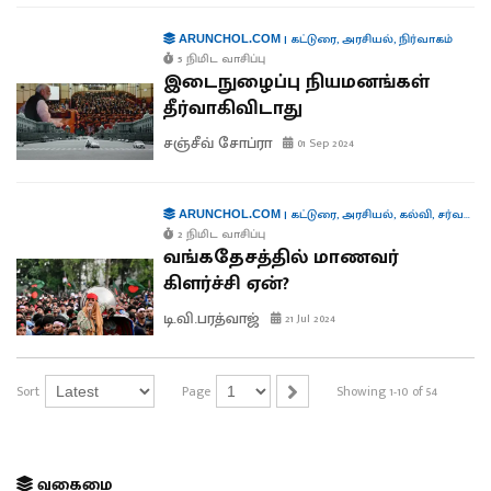
|
கட்டுரை
,
அரசியல்
,
நிர்வாகம்
ARUNCHOL.COM
5 நிமிட வாசிப்பு
இடைநுழைப்பு நியமனங்கள்
தீர்வாகிவிடாது
சஞ்சீவ் சோப்ரா
01 Sep 2024
|
கட்டுரை
,
அரசியல்
,
கல்வி
,
சர்வதேசம்
ARUNCHOL.COM
2 நிமிட வாசிப்பு
வங்கதேசத்தில் மாணவர்
கிளர்ச்சி ஏன்?
டி.வி.பரத்வாஜ்
21 Jul 2024
Sort
Page
Showing 1-10 of 54
வகைமை