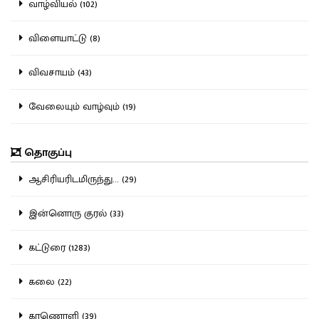
வாழ்வியல் (102)
விளையாட்டு (8)
விவசாயம் (43)
வேலையும் வாழ்வும் (19)
தொகுப்பு
ஆசிரியரிடமிருந்து... (29)
இன்னொரு குரல் (33)
கட்டுரை (1283)
கலை (22)
காணொளி (39)