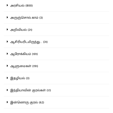
அரசியல் (800)
அருஞ்சொல்.காம் (3)
அறிவியல் (21)
ஆசிரியரிடமிருந்து... (31)
ஆரோக்கியம் (101)
ஆளுமைகள் (191)
இதழியல் (3)
இந்தியாவின் குரல்கள் (17)
இன்னொரு குரல் (62)