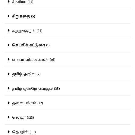
சினிமா (35)
சிறுகதை (5)
சுற்றுச்சூழல் (35)
செய்திக் கட்டுரை (1)
சைபர் வில்லன்கள் (16)
தமிழ் அறிவு (2)
தமிழ் ஒன்றே போதும் (35)
தலையங்கம் (72)
தொடர் (123)
தொழில் (38)