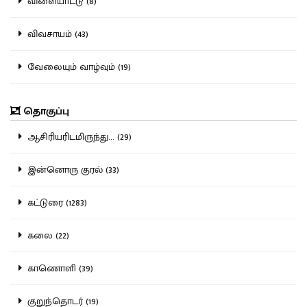
விளையாட்டு (8)
விவசாயம் (43)
வேலையும் வாழ்வும் (19)
தொகுப்பு
ஆசிரியரிடமிருந்து... (29)
இன்னொரு குரல் (33)
கட்டுரை (1283)
கலை (22)
காணொளி (39)
குறுந்தொடர் (19)