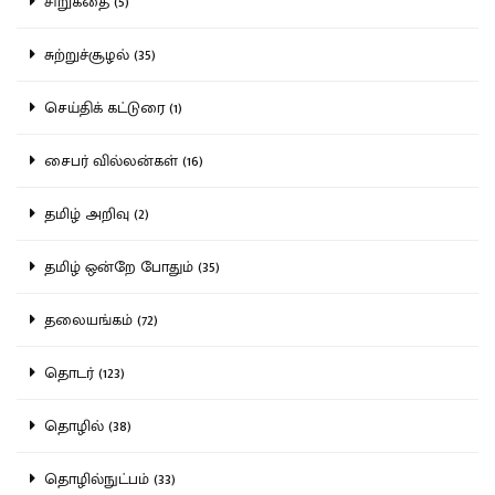
சிறுகதை (5)
சுற்றுச்சூழல் (35)
செய்திக் கட்டுரை (1)
சைபர் வில்லன்கள் (16)
தமிழ் அறிவு (2)
தமிழ் ஒன்றே போதும் (35)
தலையங்கம் (72)
தொடர் (123)
தொழில் (38)
தொழில்நுட்பம் (33)