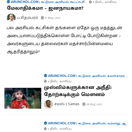
|
கட்டுரை
,
அரசியல்
,
கூட்டாட்சி
4 நிமிட வாசிப்பு
ARUNCHOL.COM
மேலாதிக்கமா – ஜனநாயகமா?
ப.சிதம்பரம்
15 May 2023
பல அரசியல் கட்சிகள் தங்களை ஏதோ ஒரு மதத்துடன்
அடையாளப்படுத்திக்கொள்ள போட்டி போடுகின்றன –
அவர்களுடைய தலைவர்கள் மதச்சார்பின்மையை
ஆதரித்தாலும்!
|
கட்டுரை
,
அரசியல்
,
கலாச்சாரம்
,
சமஸ
ARUNCHOL.COM
4 நிமிட வாசிப்பு
முஸ்லிம்களுக்கான அநீதி:
தோற்கடிக்கும் மௌனம்
சமஸ் | Samas
09 Aug 2023
|
கட்டுரை
,
அரசியல்
,
வரலாறு
,
ஆளுமைகள்
ARUNCHOL.COM
5 நிமிட வாசிப்பு