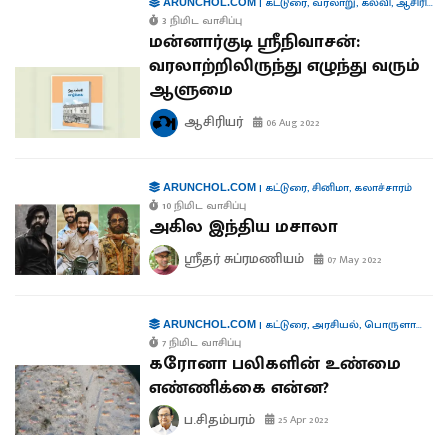
|
கட்டுரை
,
வரலாறு
,
கல்வி
,
ஆசிரியரிடமிருந்து...
ARUNCHOL.COM
3 நிமிட வாசிப்பு
மன்னார்குடி ஸ்ரீநிவாசன்:
வரலாற்றிலிருந்து எழுந்து வரும்
ஆளுமை
ஆசிரியர்
06 Aug 2022
|
கட்டுரை
,
சினிமா
,
கலாச்சாரம்
ARUNCHOL.COM
10 நிமிட வாசிப்பு
அகில இந்திய மசாலா
ஸ்ரீதர் சுப்ரமணியம்
07 May 2022
|
கட்டுரை
,
அரசியல்
,
பொருளாதாரம்
ARUNCHOL.COM
7 நிமிட வாசிப்பு
கரோனா பலிகளின் உண்மை
எண்ணிக்கை என்ன?
ப.சிதம்பரம்
25 Apr 2022