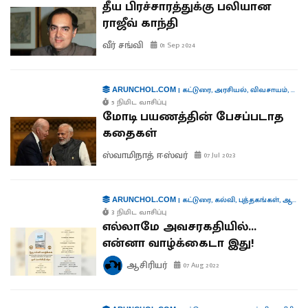
தீய பிரச்சாரத்துக்கு பலியான
ராஜீவ் காந்தி
வீர் சங்வி
01 Sep 2024
|
கட்டுரை
,
அரசியல்
,
விவசாயம்
,
பொர
ARUNCHOL.COM
5 நிமிட வாசிப்பு
மோடி பயணத்தின் பேசப்படாத
கதைகள்
ஸ்வாமிநாத் ஈஸ்வர்
07 Jul 2023
|
கட்டுரை
,
கல்வி
,
புத்தகங்கள்
,
ஆசிரியரிடமிருந்து...
ARUNCHOL.COM
3 நிமிட வாசிப்பு
எல்லாமே அவசரகதியில்...
என்னா வாழ்க்கைடா இது!
ஆசிரியர்
07 Aug 2022