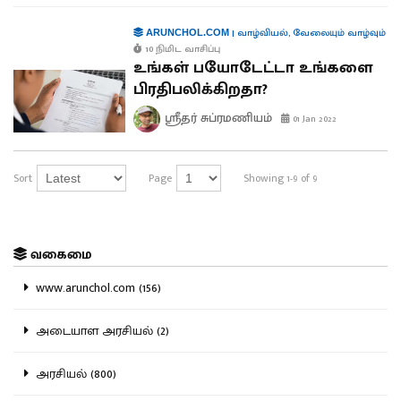
|
வாழ்வியல்
,
வேலையும் வாழ்வும்
ARUNCHOL.COM
10 நிமிட வாசிப்பு
உங்கள் பயோடேட்டா உங்களை
பிரதிபலிக்கிறதா?
ஸ்ரீதர் சுப்ரமணியம்
01 Jan 2022
Sort
Page
Showing 1-9 of 9
வகைமை
www.arunchol.com (156)
அடையாள அரசியல் (2)
அரசியல் (800)