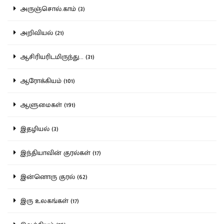
அருஞ்சொல்.காம் (3)
அறிவியல் (21)
ஆசிரியரிடமிருந்து... (31)
ஆரோக்கியம் (101)
ஆளுமைகள் (191)
இதழியல் (3)
இந்தியாவின் குரல்கள் (17)
இன்னொரு குரல் (62)
இரு உலகங்கள் (17)