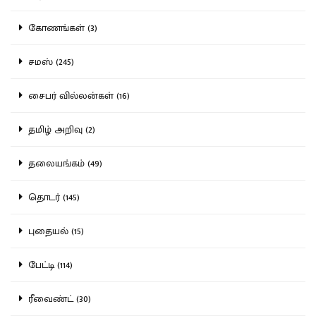
கோணங்கள் (3)
சமஸ் (245)
சைபர் வில்லன்கள் (16)
தமிழ் அறிவு (2)
தலையங்கம் (49)
தொடர் (145)
புதையல் (15)
பேட்டி (114)
ரீவைண்ட் (30)