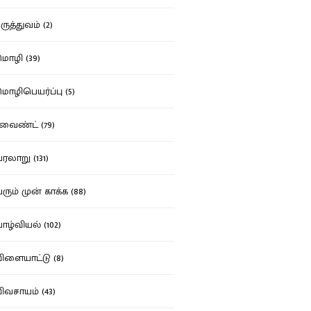
ுத்துவம் (2)
ழி (39)
ழிபெயர்ப்பு (5)
வைண்ட் (79)
லாறு (131)
ும் முன் காக்க (88)
ழ்வியல் (102)
ளையாட்டு (8)
வசாயம் (43)