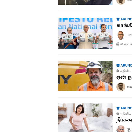
ARUNC
காங்க
பா
09 Apr 2
ARUNC
4 நிமிட 
ஏன் ந
சம
ARUNC
4 நிமிட 
நீர்க்
கு