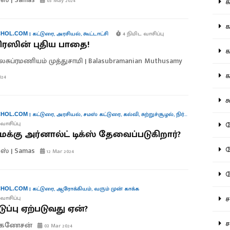
03 May 2024
கல
கவ
|
கட்டுரை
,
அரசியல்
,
கூட்டாட்சி
4 நிமிட வாசிப்பு
HOL.COM
ிரஸின் புதிய பாதை!
க
லசுப்ரமணியம் முத்துசாமி | Balasubramanian Muthusamy
கா
024
கூ
|
கட்டுரை
,
அரசியல்
,
சமஸ் கட்டுரை
,
கல்வி
,
சுற்றுச்சூழல்
,
நிர்வாகம்
HOL.COM
கே
வாசிப்பு
மக்கு அர்னால்ட் டிக்ஸ் தேவைப்படுகிறார்?
கே
ஸ் | Samas
12 Mar 2024
க
|
கட்டுரை
,
ஆரோக்கியம்
,
வரும் முன் காக்க
HOL.COM
சட
வாசிப்பு
கடுப்பு ஏற்படுவது ஏன்?
சம
.கணேசன்
03 Mar 2024