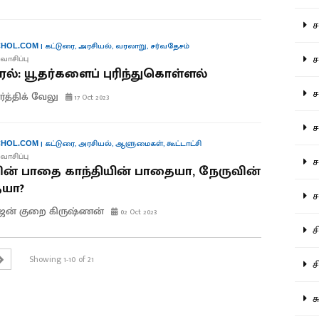
சம
|
கட்டுரை
,
அரசியல்
,
வரலாறு
,
சர்வதேசம்
HOL.COM
சம
வாசிப்பு
ல்: யூதர்களைப் புரிந்துகொள்ளல்
ச
ர்த்திக் வேலு
17 Oct 2023
சம
|
கட்டுரை
,
அரசியல்
,
ஆளுமைகள்
,
கூட்டாட்சி
HOL.COM
வாசிப்பு
சர
ின் பாதை காந்தியின் பாதையா, நேருவின்
யா?
சா
ஜன் குறை கிருஷ்ணன்
02 Oct 2023
சி
Showing 1-10 of 21
சி
சு