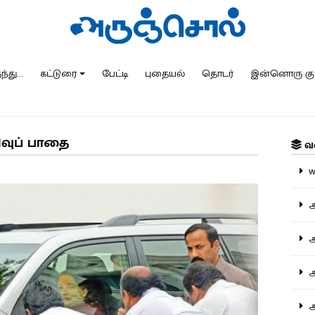
்து...
கட்டுரை
பேட்டி
புதையல்
தொடர்
இன்னொரு கு
ிவுப் பாதை
வ
ww
அ
அர
அர
அற