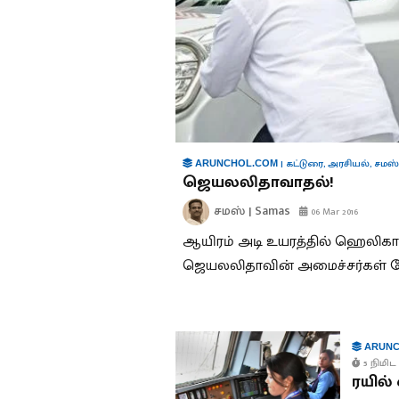
|
கட்டுரை
,
அரசியல்
,
சமஸ்
ARUNCHOL.COM
ஜெயலலிதாவாதல்!
சமஸ் | Samas
06 Mar 2016
ஆயிரம் அடி உயரத்தில் ஹெலிக
ஜெயலலிதாவின் அமைச்சர்கள் போ
ARUNC
5 நிமிட 
ரயில