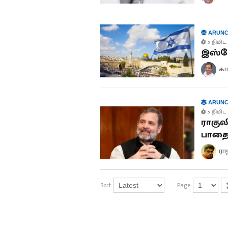
ARUNC
5 நிமிட 
இஸ்ரே
கா
ARUNC
5 நிமிட 
ராகுல
பாதை
ரா
Sort
Page