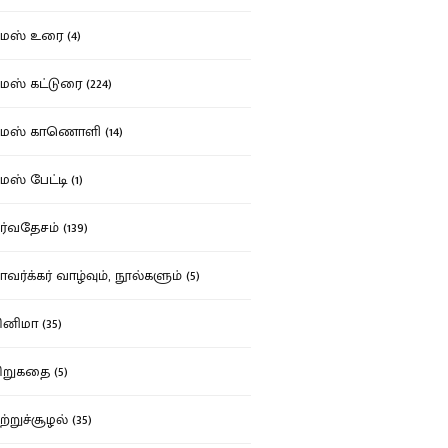
ஸ் உரை (4)
ஸ் கட்டுரை (224)
மஸ் காணொளி (14)
ஸ் பேட்டி (1)
்வதேசம் (139)
வர்க்கர் வாழ்வும், நூல்களும் (5)
னிமா (35)
றுகதை (5)
ற்றுச்சூழல் (35)