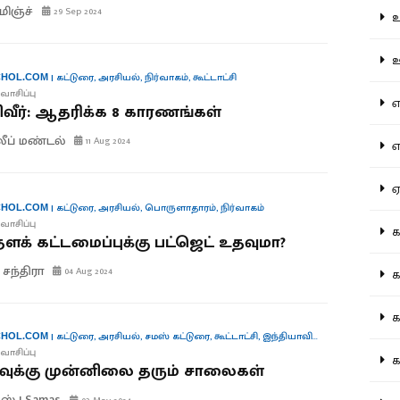
ிஞ்ச்
29 Sep 2024
உற
ஊட
|
கட்டுரை
,
அரசியல்
,
நிர்வாகம்
,
கூட்டாட்சி
HOL.COM
வாசிப்பு
என
வீர்: ஆதரிக்க 8 காரணங்கள்
லீப் மண்டல்
11 Aug 2024
எப
ஏன
|
கட்டுரை
,
அரசியல்
,
பொருளாதாரம்
,
நிர்வாகம்
HOL.COM
வாசிப்பு
கட
தளக் கட்டமைப்புக்கு பட்ஜெட் உதவுமா?
 சந்திரா
04 Aug 2024
கட
கல
|
கட்டுரை
,
அரசியல்
,
சமஸ் கட்டுரை
,
கூட்டாட்சி
,
இந்தியாவின் குரல்கள்
HOL.COM
வாசிப்பு
கல
ுக்கு முன்னிலை தரும் சாலைகள்
ஸ் | Samas