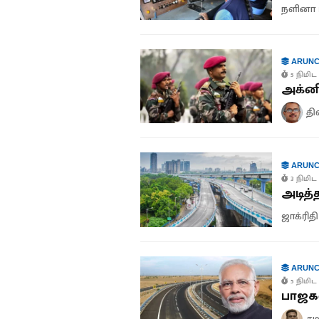
நளினா ம
ARUNC
5 நிமிட 
அக்னி
தி
ARUNC
3 நிமிட 
அடித்
ஜாக்ரிதி
ARUNC
5 நிமிட 
பாஜகவ
சம