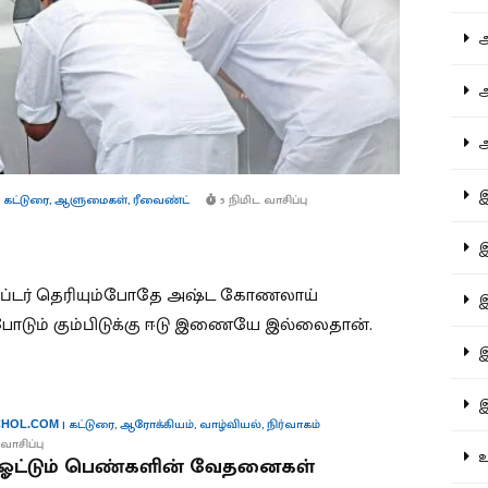
ஆச
ஆர
ஆள
இத
 கட்டுரை
,
ஆளுமைகள்
,
ரீவைண்ட்
5 நிமிட வாசிப்பு
இந
ாப்டர் தெரியும்போதே அஷ்ட கோணலாய்
இன
டும் கும்பிடுக்கு ஈடு இணையே இல்லைதான்.
இர
இல
|
கட்டுரை
,
ஆரோக்கியம்
,
வாழ்வியல்
,
நிர்வாகம்
HOL.COM
வாசிப்பு
உர
் ஓட்டும் பெண்களின் வேதனைகள்