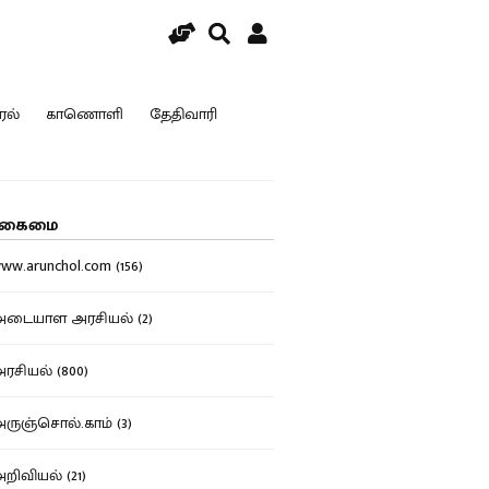
ரல்
காணொளி
தேதிவாரி
கைமை
w.arunchol.com (156)
டையாள அரசியல் (2)
சியல் (800)
ுஞ்சொல்.காம் (3)
ிவியல் (21)