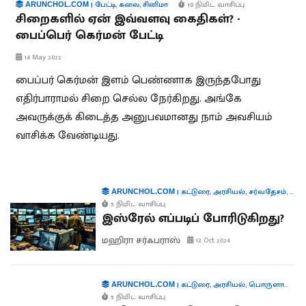
|
பேட்டி
,
கலை
,
சினிமா
10 நிமிட வாசிப்பு
ARUNCHOL.COM
சிறைகளில் ஏன் இவ்வளவு கைதிகள்? -
பைப்பெர் கெர்மன் பேட்டி
14 May 2022
பைப்பர் கெர்மன் இளம் பெண்ணாக இருந்தபோது
எதிர்பாராமல் சிறை செல்ல நேர்கிறது. அங்கே
அவருக்குக் கிடைத்த அனுபவமானது நாம் அவசியம்
வாசிக்க வேண்டியது.
|
கட்டுரை
,
அரசியல்
,
சர்வதேசம்
,
தொழி
ARUNCHOL.COM
5 நிமிட வாசிப்பு
இஸ்ரேல் எப்படிப் போரிடுகிறது?
மஹிரா சர்ஃபராஸ்
13 Oct 2024
|
கட்டுரை
,
அரசியல்
,
பொருளாதாரம்
ARUNCHOL.COM
5 நிமிட வாசிப்பு