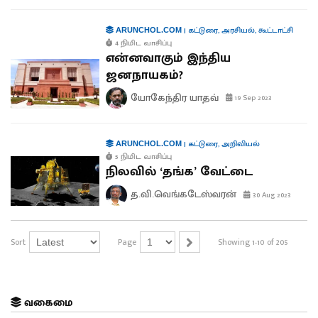
|
கட்டுரை
,
அரசியல்
,
கூட்டாட்சி
ARUNCHOL.COM
4 நிமிட வாசிப்பு
என்னவாகும் இந்திய
ஜனநாயகம்?
யோகேந்திர யாதவ்
19 Sep 2023
|
கட்டுரை
,
அறிவியல்
ARUNCHOL.COM
5 நிமிட வாசிப்பு
நிலவில் ‘தங்க’ வேட்டை
த.வி.வெங்கடேஸ்வரன்
30 Aug 2023
Sort
Page
Showing 1-10 of 205
வகைமை