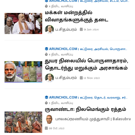
|
கட்டுரை
,
அரசியல்
,
சட்டம்
,
பொருளாதாரம்
ARUNCHOL.COM
4 நிமிட வாசிப்பு
மக்கள் மன்றத்தில்
விவாதங்களுக்குத் தடை
ப.சிதம்பரம்
01 Jan 2024
|
கட்டுரை
,
அரசியல்
,
பொருளாதாரம்
ARUNCHOL.COM
4 நிமிட வாசிப்பு
துயர நிலையில் பொருளாதாரம்,
தொடர்ந்து மறுக்கும் அரசாங்கம்
ப.சிதம்பரம்
13 Nov 2023
|
கட்டுரை
,
தொடர்
,
வரலாறு
,
சர்வதேசம்
ARUNCHOL.COM
5 நிமிட வாசிப்பு
ருவாண்டா: நிலமெங்கும் ரத்தம்
பாலசுப்ரமணியம் முத்துசாமி | Balasubra
08 Oct 2023