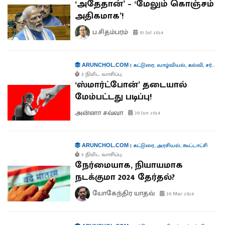
‘அதேதான்’ – ‘மேலும் கொஞ்சம்
அதிகமாக’!
ப.சிதம்பரம்
07 Jul 2024
|
கட்டுரை
,
வாழ்வியல்
,
கல்வி
,
சர்வதேசம்
ARUNCHOL.COM
3 நிமிட வாசிப்பு
‘ஸ்மார்ட்போன்’ தடையால்
மேம்பட்டது படிப்பு!
அன்னா சவ்வா
30 Jun 2024
|
கட்டுரை
,
அரசியல்
,
கூட்டாட்சி
ARUNCHOL.COM
5 நிமிட வாசிப்பு
நேர்மையாக, நியாயமாக
நடக்குமா 2024 தேர்தல்?
யோகேந்திர யாதவ்
30 Mar 2024