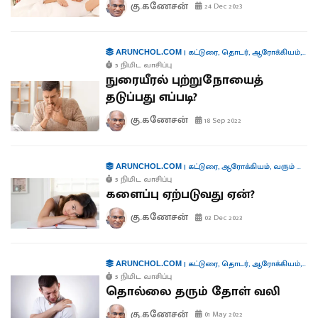
கு.கணேசன்
24 Dec 2023
|
கட்டுரை
,
தொடர்
,
ஆரோக்கியம்
,
வரு
ARUNCHOL.COM
5 நிமிட வாசிப்பு
நுரையீரல் புற்றுநோயைத்
தடுப்பது எப்படி?
கு.கணேசன்
18 Sep 2022
|
கட்டுரை
,
ஆரோக்கியம்
,
வரும் முன் காக்க
ARUNCHOL.COM
5 நிமிட வாசிப்பு
களைப்பு ஏற்படுவது ஏன்?
கு.கணேசன்
03 Dec 2023
|
கட்டுரை
,
தொடர்
,
ஆரோக்கியம்
,
வரு
ARUNCHOL.COM
5 நிமிட வாசிப்பு
தொல்லை தரும் தோள் வலி
கு.கணேசன்
01 May 2022