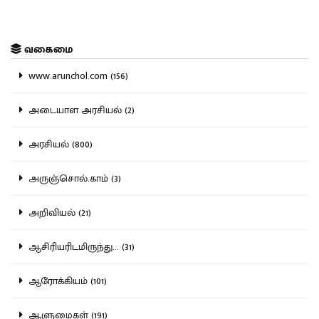
வகைமை
www.arunchol.com (156)
அடையாள அரசியல் (2)
அரசியல் (800)
அருஞ்சொல்.காம் (3)
அறிவியல் (21)
ஆசிரியரிடமிருந்து... (31)
ஆரோக்கியம் (101)
ஆளுமைகள் (191)