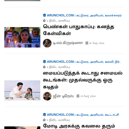
|
கட்டுரை
,
அரசியல்
,
கலாச்சாரம்
ARUNCHOL.COM
5 நிமிட வாசிப்பு
பெண்கள் பாதுகாப்பு: கனத்த
கேள்விகள்
டி.எம்.கிருஷ்ணா
01 Sep 2024
|
கட்டுரை
,
அரசியல்
,
கல்வி
,
நிர்வாகம்
ARUNCHOL.COM
2 நிமிட வாசிப்பு
மையப்படுத்தக் கூடாது சமையல்
கூடங்கள்: முதல்வருக்கு ஒரு
கடிதம்
ஜீன் டிரேஸ்
25 Aug 2024
|
கட்டுரை
,
அரசியல்
,
கூட்டாட்சி
ARUNCHOL.COM
5 நிமிட வாசிப்பு
மோடி அரசுக்கு கவலை தரும்