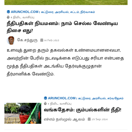
|
கட்டுரை
,
அரசியல்
,
சட்டம்
,
நிர்வாகம்
ARUNCHOL.COM
4 நிமிட வாசிப்பு
நீதிபதிகள் நியமனம்: நாம் செல்ல வேண்டிய
திசை எது?
கே.சந்துரு
14 Feb 2023
உளவுத் துறை தரும் தகவல்கள் உண்மையானவையா,
அவற்றின் பேரில் நடவடிக்கை எடுப்பது சரியா என்பதை
மூத்த நீதிபதிகள் அடங்கிய தேர்வுக்குழுதான்
தீர்மானிக்க வேண்டும்.
|
கட்டுரை
,
அரசியல்
,
சர்வதேசம்
ARUNCHOL.COM
5 நிமிட வாசிப்பு
வங்கதேசம்: கும்பல்களின் நீதி!
எச்எம் நஸ்முல் ஆலம்
29 Sep 2024