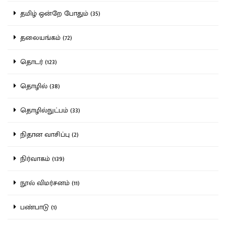
தமிழ் ஒன்றே போதும் (35)
தலையங்கம் (72)
தொடர் (123)
தொழில் (38)
தொழில்நுட்பம் (33)
நிதான வாசிப்பு (2)
நிர்வாகம் (139)
நூல் விமர்சனம் (11)
பண்பாடு (1)