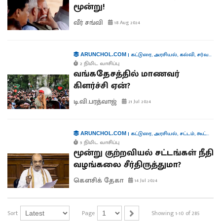
மூன்று!
வீர் சங்வி
18 Aug 2024
|
கட்டுரை
,
அரசியல்
,
கல்வி
,
சர்வதேசம்
ARUNCHOL.COM
2 நிமிட வாசிப்பு
வங்கதேசத்தில் மாணவர்
கிளர்ச்சி ஏன்?
டி.வி.பரத்வாஜ்
21 Jul 2024
|
கட்டுரை
,
அரசியல்
,
சட்டம்
,
கூட்டாட்சி
ARUNCHOL.COM
5 நிமிட வாசிப்பு
மூன்று குற்றவியல் சட்டங்கள் நீதி
வழங்கலை சீர்திருத்துமா?
கௌசிக் தேகா
14 Jul 2024
Sort
Page
Showing 1-10 of 285