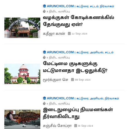
|
கட்டுரை
,
சட்டம்
,
நிர்வாகம்
ARUNCHOL.COM
4 நிமிட வாசிப்பு
வழக்குகள் கோடிக்கணக்கில்
தேங்குவது ஏன்?
கதீஜா கான்
22 Sep 2024
|
கட்டுரை
,
அரசியல்
,
சட்டம்
ARUNCHOL.COM
5 நிமிட வாசிப்பு
மேட்டிமை குடிகளுக்கு
மட்டுமானதா இடஒதுக்கீடு?
மூர்க்குமா செ
08 Sep 2024
|
கட்டுரை
,
அரசியல்
,
நிர்வாகம்
ARUNCHOL.COM
5 நிமிட வாசிப்பு
இடைநுழைப்பு நியமனங்கள்
தீர்வாகிவிடாது
சஞ்சீவ் சோப்ரா
01 Sep 2024