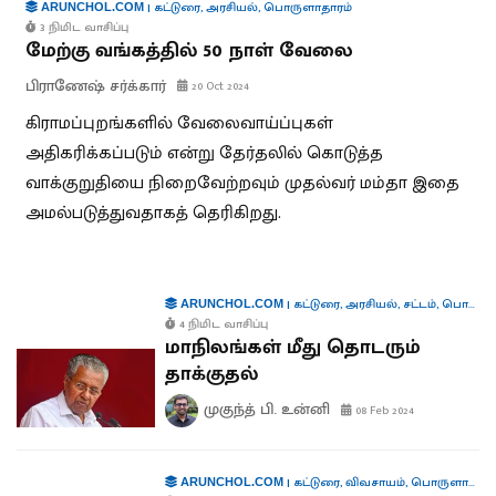
|
கட்டுரை
,
அரசியல்
,
பொருளாதாரம்
ARUNCHOL.COM
3 நிமிட வாசிப்பு
மேற்கு வங்கத்தில் 50 நாள் வேலை
பிராணேஷ் சர்க்கார்
20 Oct 2024
கிராமப்புறங்களில் வேலைவாய்ப்புகள்
அதிகரிக்கப்படும் என்று தேர்தலில் கொடுத்த
வாக்குறுதியை நிறைவேற்றவும் முதல்வர் மம்தா இதை
அமல்படுத்துவதாகத் தெரிகிறது.
|
கட்டுரை
,
அரசியல்
,
சட்டம்
,
பொருளாதாரம்
ARUNCHOL.COM
4 நிமிட வாசிப்பு
மாநிலங்கள் மீது தொடரும்
தாக்குதல்
முகுந்த் பி. உன்னி
08 Feb 2024
|
கட்டுரை
,
விவசாயம்
,
பொருளாதாரம்
ARUNCHOL.COM