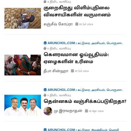
4 நிமிட வாசிப்பு
குறைகிறது விளிம்புநிலை
விவசாயிகளின் வருமானம்
சஞ்சீவ் சோப்ரா
07 Jul 2024
|
கட்டுரை
,
அரசியல்
,
பொருளாதாரம்
ARUNCHOL.COM
5 நிமிட வாசிப்பு
கௌரவமான ஓய்வூதியம்:
ஏழைகளின் உரிமை
தீபா சின்ஹா
07 Jul 2024
|
கட்டுரை
,
அரசியல்
,
பொருளாதாரம்
ARUNCHOL.COM
5 நிமிட வாசிப்பு
தென்னகம் வஞ்சிக்கப்படுகிறதா?
மு.இராமநாதன்
10 Apr 2024
|
கட்டுரை
,
இலக்கியம்
,
மொழி
ARUNCHOL.COM