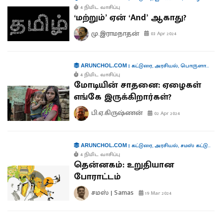
4 நிமிட வாசிப்பு
‘மற்றும்’ ஏன் ‘And’ ஆகாது?
மு.இராமநாதன்
03 Apr 2024
|
கட்டுரை
,
அரசியல்
,
பொருளாதாரம்
ARUNCHOL.COM
4 நிமிட வாசிப்பு
மோடியின் சாதனை: ஏழைகள்
எங்கே இருக்கிறார்கள்?
பி.ஏ.கிருஷ்ணன்
02 Apr 2024
|
கட்டுரை
,
அரசியல்
,
சமஸ் கட்டுரை
,
இ
ARUNCHOL.COM
4 நிமிட வாசிப்பு
தென்னகம்: உறுதியான
போராட்டம்
சமஸ் | Samas
19 Mar 2024