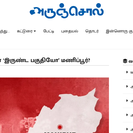
்து...
கட்டுரை
பேட்டி
புதையல்
தொடர்
இன்னொரு கு
ன் ‘இருண்ட பகுதியோ’ மணிப்பூர்?
வ
ww
அ
அர
அர
அற