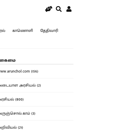
ரல்
காணொளி
தேதிவாரி
கைமை
w.arunchol.com (156)
டையாள அரசியல் (2)
சியல் (800)
ுஞ்சொல்.காம் (3)
ிவியல் (21)