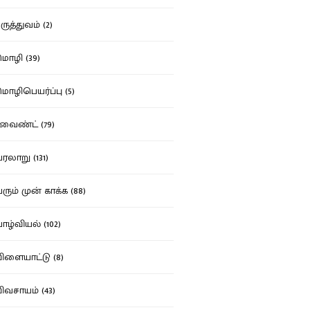
ுத்துவம் (2)
ழி (39)
ழிபெயர்ப்பு (5)
வைண்ட் (79)
லாறு (131)
ும் முன் காக்க (88)
ழ்வியல் (102)
ளையாட்டு (8)
வசாயம் (43)