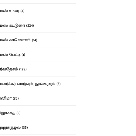
ஸ் உரை (4)
ஸ் கட்டுரை (224)
மஸ் காணொளி (14)
ஸ் பேட்டி (1)
்வதேசம் (139)
வர்க்கர் வாழ்வும், நூல்களும் (5)
னிமா (35)
றுகதை (5)
ற்றுச்சூழல் (35)