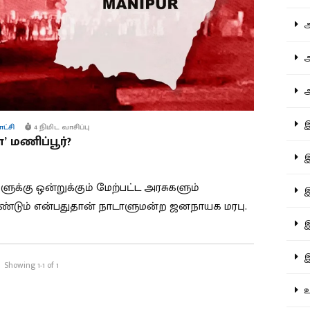
ஆச
ஆர
ஆள
இத
ாட்சி
4 நிமிட வாசிப்பு
 மணிப்பூர்?
இந
ளுக்கு ஒன்றுக்கும் மேற்பட்ட அரசுகளும்
இன
ேண்டும் என்பதுதான் நாடாளுமன்ற ஜனநாயக மரபு.
இர
இல
Showing 1-1 of 1
உர