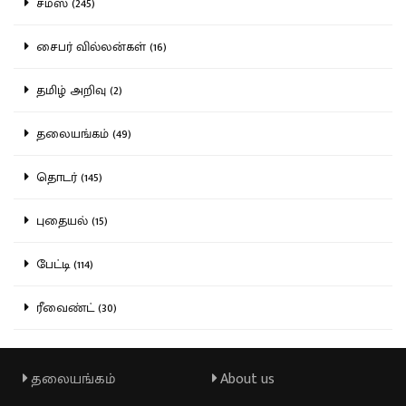
சமஸ் (245)
சைபர் வில்லன்கள் (16)
தமிழ் அறிவு (2)
தலையங்கம் (49)
தொடர் (145)
புதையல் (15)
பேட்டி (114)
ரீவைண்ட் (30)
தலையங்கம்
About us