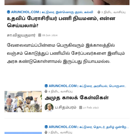
|
கட்டுரை
,
இன்னொரு குரல்
,
கல்வி
3 நிமிட வாசிப்பு
ARUNCHOL.COM
உதவிப் பேராசிரியர் பணி நியமனம், என்ன
செய்யலாம்?
சா.விஜயகுமார்
09 Jun 2024
வேலைவாய்ப்பின்மை பெருகிவரும் இக்காலத்தில்
லஞ்சம் கொடுத்துப் பணியில் சேர்ப்பவர்களை இனியும்
அரசு கண்டுகொள்ளாமல் இருப்பது நியாயமல்ல.
|
கட்டுரை
,
அரசியல்
,
பொருளாதாரம்
ARUNCHOL.COM
4 நிமிட வாசிப்பு
அமுத காலக் கேள்விகள்
ப.சிதம்பரம்
27 Feb 2023
|
கட்டுரை
,
தொடர்
,
தமிழ் ஒன்றே போதும்
ARUNCHOL.COM
7 நிமிட வாசிப்பு