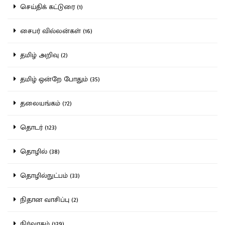
செய்திக் கட்டுரை (1)
சைபர் வில்லன்கள் (16)
தமிழ் அறிவு (2)
தமிழ் ஒன்றே போதும் (35)
தலையங்கம் (72)
தொடர் (123)
தொழில் (38)
தொழில்நுட்பம் (33)
நிதான வாசிப்பு (2)
நிர்வாகம் (139)