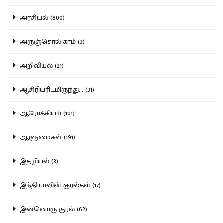
அரசியல் (800)
அருஞ்சொல்.காம் (3)
அறிவியல் (21)
ஆசிரியரிடமிருந்து... (31)
ஆரோக்கியம் (101)
ஆளுமைகள் (191)
இதழியல் (3)
இந்தியாவின் குரல்கள் (17)
இன்னொரு குரல் (62)