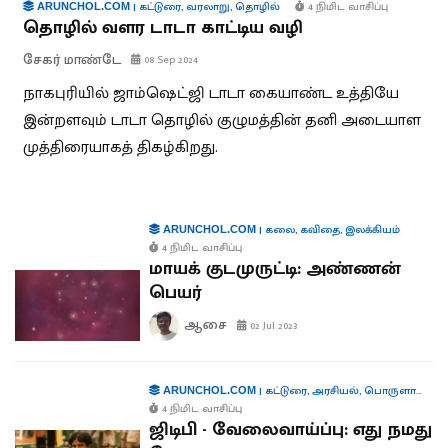
|
கட்டுரை
,
வரலாறு
,
தொழில்
4 நிமிட வாசிப்பு
ARUNCHOL.COM
தொழில் வளர டாடா காட்டிய வழி
சேகர் மாண்டே
08 Sep 2024
நாகபுரியில் ஜாம்ஷெட்ஜி டாடா கையாண்ட உத்தியே
இன்றளவும் டாடா தொழில் குழுமத்தின் தனி அடையாள
முத்திரையாகத் திகழ்கிறது.
|
கலை
,
கவிதை
,
இலக்கியம்
ARUNCHOL.COM
4 நிமிட வாசிப்பு
மாயக் குடமுருட்டி: அண்ணன்
பெயர்
ஆசை
02 Jul 2023
|
கட்டுரை
,
அரசியல்
,
பொருளாதாரம்
ARUNCHOL.COM
4 நிமிட வாசிப்பு
ஜிடிபி - வேலைவாய்ப்பு: எது நமது