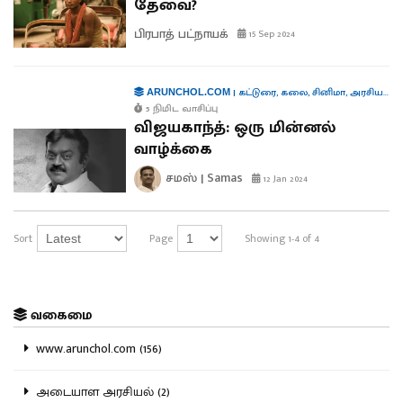
தேவை?
பிரபாத் பட்நாயக்
15 Sep 2024
|
கட்டுரை
,
கலை
,
சினிமா
,
அரசியல்
,
க
ARUNCHOL.COM
5 நிமிட வாசிப்பு
விஜயகாந்த்: ஒரு மின்னல்
வாழ்க்கை
சமஸ் | Samas
12 Jan 2024
Sort
Page
Showing 1-4 of 4
வகைமை
www.arunchol.com (156)
அடையாள அரசியல் (2)