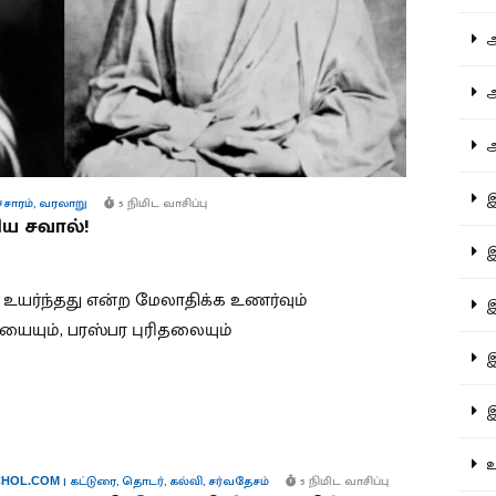
ஆச
ஆர
ஆள
இத
்சாரம்
,
வரலாறு
5 நிமிட வாசிப்பு
ய சவால்!
இந
ர்ந்தது என்ற மேலாதிக்க உணர்வும்
இன
யையும், பரஸ்பர புரிதலையும்
இர
இல
உர
|
கட்டுரை
,
தொடர்
,
கல்வி
,
சர்வதேசம்
5 நிமிட வாசிப்பு
HOL.COM