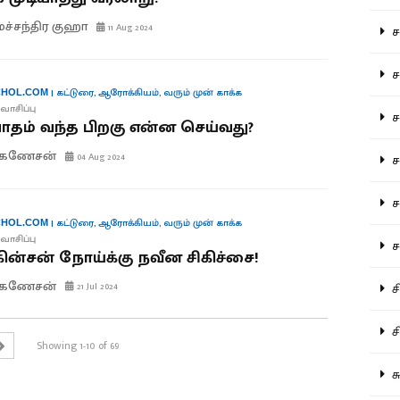
மச்சந்திர குஹா
11 Aug 2024
சம
சம
|
கட்டுரை
,
ஆரோக்கியம்
,
வரும் முன் காக்க
HOL.COM
வாசிப்பு
ச
ாதம் வந்த பிறகு என்ன செய்வது?
.கணேசன்
04 Aug 2024
சம
சர
|
கட்டுரை
,
ஆரோக்கியம்
,
வரும் முன் காக்க
HOL.COM
வாசிப்பு
சா
்கின்சன் நோய்க்கு நவீன சிகிச்சை!
.கணேசன்
சி
21 Jul 2024
சி
Showing 1-10 of 69
சு