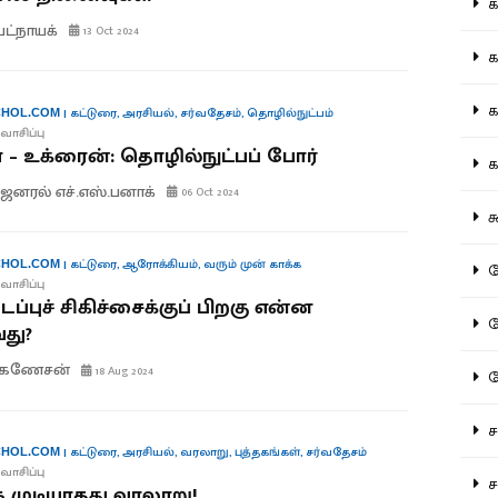
கல
பட்நாயக்
13 Oct 2024
கவ
க
|
கட்டுரை
,
அரசியல்
,
சர்வதேசம்
,
தொழில்நுட்பம்
HOL.COM
வாசிப்பு
– உக்ரைன்: தொழில்நுட்பப் போர்
கா
ெனரல் எச்.எஸ்.பனாக்
06 Oct 2024
கூ
|
கட்டுரை
,
ஆரோக்கியம்
,
வரும் முன் காக்க
HOL.COM
கே
வாசிப்பு
ப்புச் சிகிச்சைக்குப் பிறகு என்ன
கே
து?
.கணேசன்
18 Aug 2024
க
சட
|
கட்டுரை
,
அரசியல்
,
வரலாறு
,
புத்தகங்கள்
,
சர்வதேசம்
HOL.COM
வாசிப்பு
சம
்க முடியாதது வரலாறு!