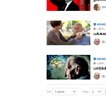
ரா
ARUNC
5 நிமிட 
பக்கவ
கு
ARUNC
5 நிமிட 
பார்க
கு
Sort
Page