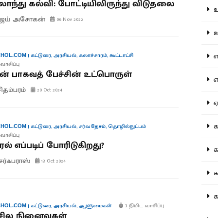
லாந்து கல்வி: போட்டியிலிருந்து விடுதலை
உற
ிஜய் அசோகன்
06 Nov 2022
ஊட
என
|
கட்டுரை
,
அரசியல்
,
கலாச்சாரம்
,
கூட்டாட்சி
HOL.COM
வாசிப்பு
 பாகவத் பேச்சின் உட்பொருள்
எப
சிதம்பரம்
20 Oct 2024
ஏன
கட
|
கட்டுரை
,
அரசியல்
,
சர்வதேசம்
,
தொழில்நுட்பம்
HOL.COM
வாசிப்பு
ல் எப்படிப் போரிடுகிறது?
கட
சர்ஃபராஸ்
13 Oct 2024
கல
கல
|
கட்டுரை
,
அரசியல்
,
ஆளுமைகள்
3 நிமிட வாசிப்பு
HOL.COM
’ சில நினைவுகள்