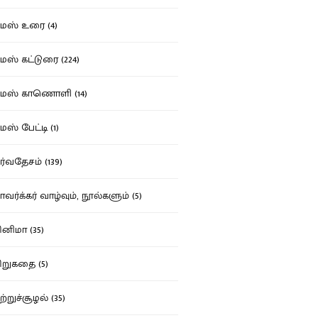
ஸ் உரை (4)
ஸ் கட்டுரை (224)
மஸ் காணொளி (14)
ஸ் பேட்டி (1)
்வதேசம் (139)
வர்க்கர் வாழ்வும், நூல்களும் (5)
னிமா (35)
றுகதை (5)
ற்றுச்சூழல் (35)