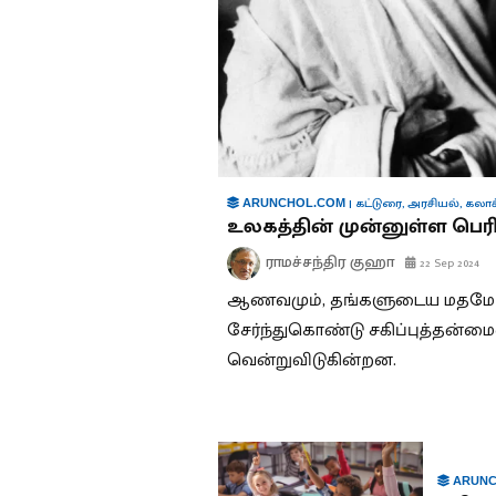
|
கட்டுரை
,
அரசியல்
,
கலாச
ARUNCHOL.COM
உலகத்தின் முன்னுள்ள பெரி
ராமச்சந்திர குஹா
22 Sep 2024
ஆணவமும், தங்களுடைய மதமே உய
சேர்ந்துகொண்டு சகிப்புத்தன்மை
வென்றுவிடுகின்றன.
ARUNC