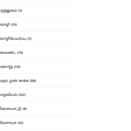
ுத்துவம் (2)
ழி (39)
ழிபெயர்ப்பு (5)
வைண்ட் (79)
லாறு (131)
ும் முன் காக்க (88)
ழ்வியல் (102)
ளையாட்டு (8)
வசாயம் (43)