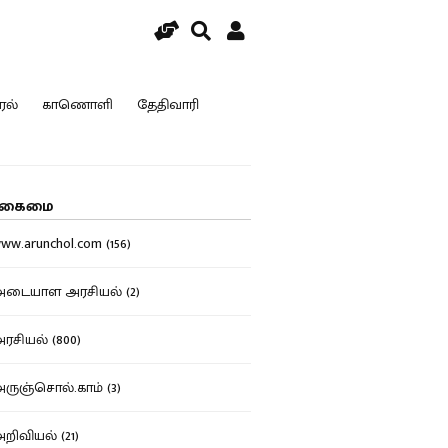
ரல்
காணொளி
தேதிவாரி
கைமை
w.arunchol.com (156)
டையாள அரசியல் (2)
சியல் (800)
ுஞ்சொல்.காம் (3)
ிவியல் (21)