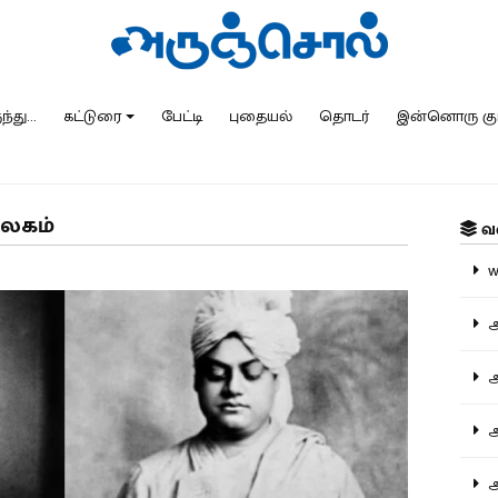
்து...
கட்டுரை
பேட்டி
புதையல்
தொடர்
இன்னொரு கு
உலகம்
வ
ww
அ
அர
அர
அற