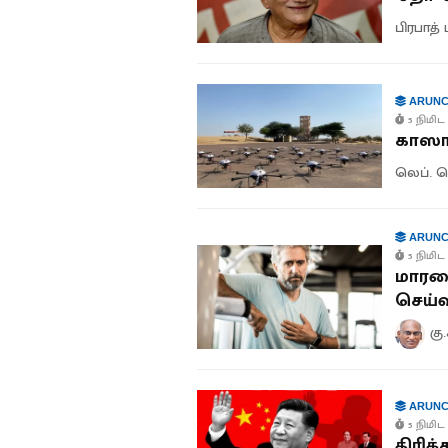
பிரபாத் 
ARUNC
5 நிமிட 
காஸா 
லெப். ஜ
ARUNC
5 நிமிட 
மாரடை
செய்வ
கு
ARUNC
5 நிமிட 
திரிக