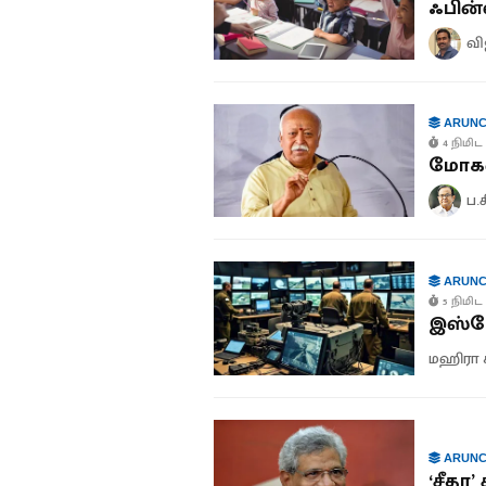
ஃபின்
வ
ARUNC
4 நிமிட 
மோகன்
ப.
ARUNC
5 நிமிட 
இஸ்ரே
மஹிரா 
ARUNC
‘சீதா