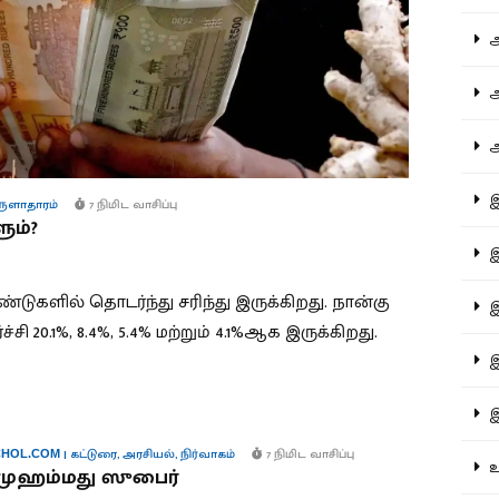
ஆச
ஆர
ஆள
இத
ுளாதாரம்
7 நிமிட வாசிப்பு
ும்?
இந
லாண்டுகளில் தொடர்ந்து சரிந்து இருக்கிறது. நான்கு
இன
 20.1%, 8.4%, 5.4% மற்றும் 4.1%ஆக இருக்கிறது.
இர
இல
|
கட்டுரை
,
அரசியல்
,
நிர்வாகம்
7 நிமிட வாசிப்பு
HOL.COM
உர
 முஹம்மது ஸுபைர்