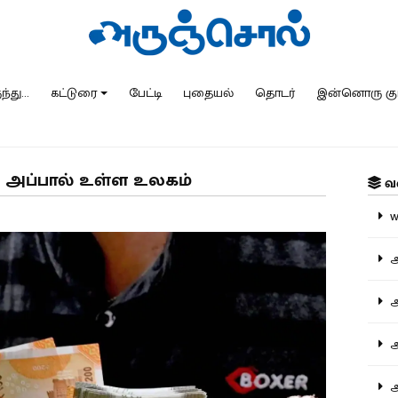
்து...
கட்டுரை
பேட்டி
புதையல்
தொடர்
இன்னொரு கு
ம் அப்பால் உள்ள உலகம்
வ
ww
அ
அர
அர
அற