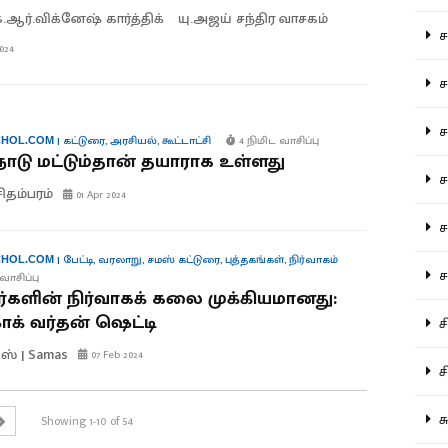
.ஆர்.விக்னேஷ் கார்த்திக்
யு.அஜய் சந்திர வாசகம்
சம
024
சம
ச
|
கட்டுரை
,
அரசியல்
,
கூட்டாட்சி
4 நிமிட வாசிப்பு
HOL.COM
நாடு மட்டும்தான் தயாராக உள்ளது
சம
சிதம்பரம்
01 Apr 2024
சர
|
பேட்டி
,
வரலாறு
,
சமஸ் கட்டுரை
,
புத்தகங்கள்
,
நிர்வாகம்
HOL.COM
சா
வாசிப்பு
களின் நிர்வாகக் கலை முக்கியமானது:
் வர்தன் ஷெட்டி
சி
ஸ் | Samas
07 Feb 2024
சி
சு
Showing 1-10 of 54