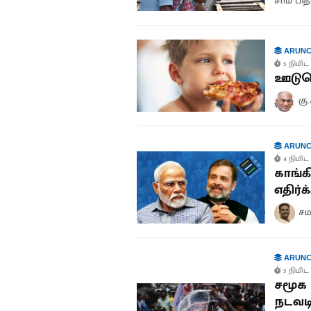
சாம் பி
ARUNC
5 நிமிட 
ஊடுகொ
கு
ARUNC
4 நிமிட 
காங்க
எதிர்க
சம
ARUNC
5 நிமிட 
சமூக 
நடவடி