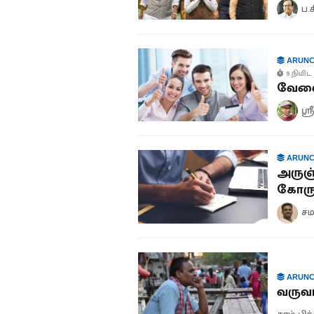
ப.
ARUNC
9 நிமிட 
வேலைய
ஸ்
ARUNC
அருஞ்
கோரு
சம
ARUNC
வருவா