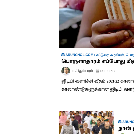
|
கட்டுரை
,
அரசியல்
,
பொர
ARUNCHOL.COM
பொருளாதாரம் எப்போது மீள
ப.சிதம்பரம்
06 Jun 2022
ஜிடிபி வளர்ச்சி வீதம் 2021-22 கா
காலாண்டுகளுக்கான ஜிடிபி வளர்ச்சி
ARUNC
நான்