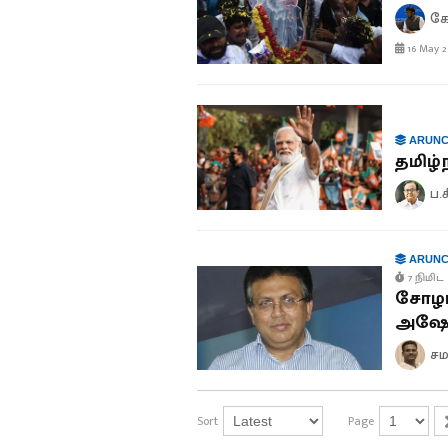
கே
16 May 2
ARUNC
தமிழ்
ப.
ARUNC
7 நிமிட 
சோழர்
அஷோக
சம
Sort
Page