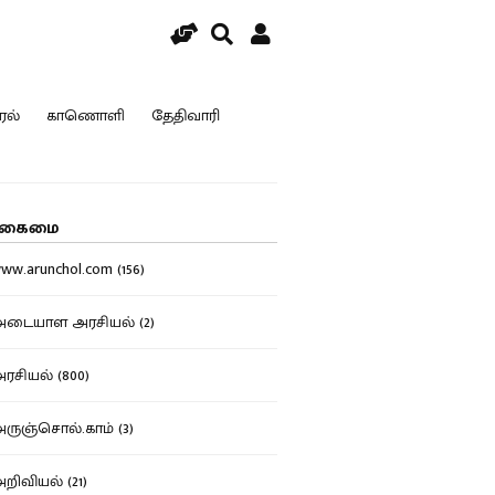
ரல்
காணொளி
தேதிவாரி
கைமை
w.arunchol.com (156)
டையாள அரசியல் (2)
சியல் (800)
ுஞ்சொல்.காம் (3)
ிவியல் (21)