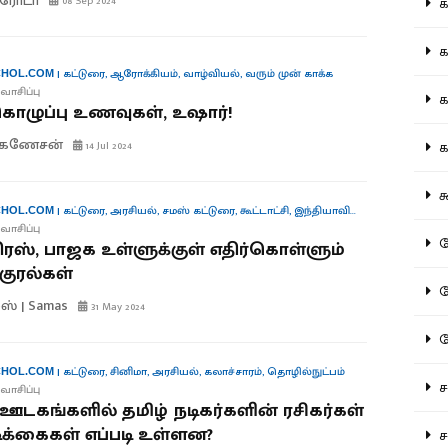
த்ரோடா
08 Sep 2024
கல
கவ
|
கட்டுரை
,
ஆரோக்கியம்
,
வாழ்வியல்
,
வரும் முன் காக்க
HOL.COM
வாசிப்பு
க
ழுப்பு உணவுகள், உஷார்!
.கணேசன்
கா
14 Jul 2024
கூ
|
கட்டுரை
,
அரசியல்
,
சமஸ் கட்டுரை
,
கூட்டாட்சி
,
இந்தியாவின் குரல்கள்
HOL.COM
வாசிப்பு
கே
ிரஸ், பாஜக உள்ளுக்குள் எதிர்கொள்ளும்
்குரல்கள்
கே
ஸ் | Samas
31 May 2024
க
|
கட்டுரை
,
சினிமா
,
அரசியல்
,
கலாச்சாரம்
,
தொழில்நுட்பம்
HOL.COM
சட
வாசிப்பு
ஊடகங்களில் தமிழ் நடிகர்களின் ரசிகர்கள்
க்கைகள் எப்படி உள்ளன?
சம