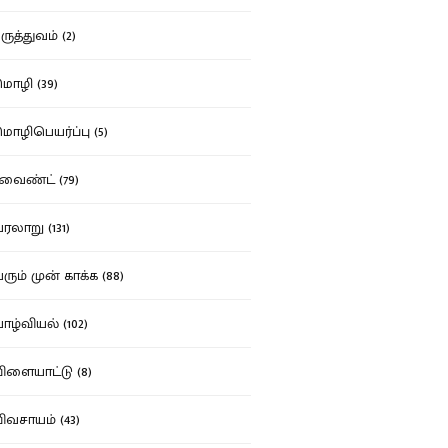
ுத்துவம் (2)
ழி (39)
ழிபெயர்ப்பு (5)
வைண்ட் (79)
லாறு (131)
ும் முன் காக்க (88)
ழ்வியல் (102)
ளையாட்டு (8)
வசாயம் (43)