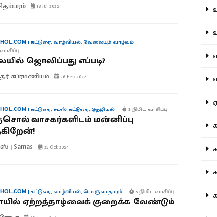
சிதம்பரம்
18 Jul 2022
உற
ஊட
|
கட்டுரை
,
வாழ்வியல்
,
வேலையும் வாழ்வும்
HOL.COM
வாசிப்பு
என
ில் ஜொலிப்பது எப்படி?
ரீதர் சுப்ரமணியம்
26 Feb 2022
எப
ஏன
|
கட்டுரை
,
சமஸ் கட்டுரை
,
இதழியல்
3 நிமிட வாசிப்பு
HOL.COM
சொல் வாசகர்களிடம் மன்னிப்பு
கட
கிறேன்!
ஸ் | Samas
25 Oct 2024
கட
கல
|
கட்டுரை
,
வாழ்வியல்
,
பொருளாதாரம்
5 நிமிட வாசிப்பு
HOL.COM
கல
யில் ஏற்றத்தாழ்வைக் குறைக்க வேண்டும்