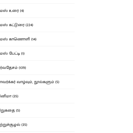
ஸ் உரை (4)
ஸ் கட்டுரை (224)
மஸ் காணொளி (14)
ஸ் பேட்டி (1)
்வதேசம் (139)
வர்க்கர் வாழ்வும், நூல்களும் (5)
னிமா (35)
றுகதை (5)
ற்றுச்சூழல் (35)