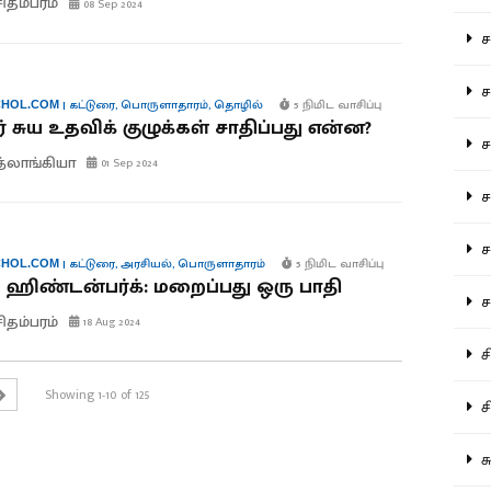
சிதம்பரம்
08 Sep 2024
சம
சம
|
கட்டுரை
,
பொருளாதாரம்
,
தொழில்
5 நிமிட வாசிப்பு
HOL.COM
் சுய உதவிக் குழுக்கள் சாதிப்பது என்ன?
ச
த்லாங்கியா
01 Sep 2024
சம
சர
|
கட்டுரை
,
அரசியல்
,
பொருளாதாரம்
5 நிமிட வாசிப்பு
HOL.COM
- ஹிண்டன்பர்க்: மறைப்பது ஒரு பாதி
சா
சிதம்பரம்
18 Aug 2024
சி
Showing 1-10 of 125
சி
சு