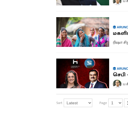
ப.
ARUNC
மகளிர
ரிஷா சி
ARUNC
செபி 
ப.
Sort
Page