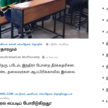
ஆச
ஆர
ஆள
இத
கியம்
,
கல்வி
,
சர்வதேசம்
,
தொழில்
5 நிமிட வாசிப்பு
ாதாரமும்
இந
alasubramanian Muthusamy
24 Sep 2023
நேரு, படேல், இந்திரா போன்ற தீர்க்கதரிசன,
இன
ட தலைவர்கள் ஆப்பிரிக்காவில் இல்லை.
இர
இல
|
கட்டுரை
,
அரசியல்
,
சர்வதேசம்
,
தொழில்நுட்பம்
HOL.COM
வாசிப்பு
உர
ல் எப்படிப் போரிடுகிறது?