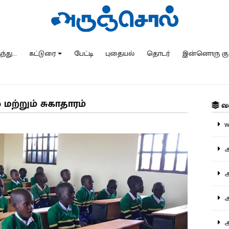
்து...
கட்டுரை
பேட்டி
புதையல்
தொடர்
இன்னொரு கு
மற்றும் சுகாதாரம்
வ
ww
அ
அர
அர
அற