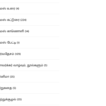
ஸ் உரை (4)
ஸ் கட்டுரை (224)
மஸ் காணொளி (14)
ஸ் பேட்டி (1)
்வதேசம் (139)
வர்க்கர் வாழ்வும், நூல்களும் (5)
னிமா (35)
றுகதை (5)
ற்றுச்சூழல் (35)