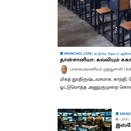
|
கட்டுரை
,
தொடர்
,
ஆரோக்
ARUNCHOL.COM
தான்சானியா: கல்வியும் சுக
பாலசுப்ரமணியம் முத்துசாமி | B
மிகத் துரதிருஷ்டவசமாக, காந்தி, 
ஒட்டுமொத்த அணுகுமுறை கொண்
ARUNC
5 நிமிட 
இஸ்ரே