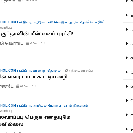
பட்நாயக்
15 Sep 2024
கல
கவ
|
கட்டுரை
,
ஆளுமைகள்
,
பொருளாதாரம்
,
தொழில்
,
அறிவியல்
HOL.COM
வாசிப்பு
க
குப்தாவின் மீன் வளப் புரட்சி!
ி ஷெராஃப்
கா
15 Sep 2024
கூ
|
கட்டுரை
,
வரலாறு
,
தொழில்
4 நிமிட வாசிப்பு
HOL.COM
கே
் வளர டாடா காட்டிய வழி
மாண்டே
கே
08 Sep 2024
க
|
கட்டுரை
,
அரசியல்
,
பொருளாதாரம்
,
நிர்வாகம்
HOL.COM
வாசிப்பு
சட
வாய்ப்பு பெருக எதையுமே
யவில்லை
சம