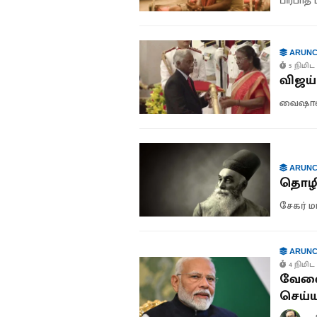
பிரபாத் 
ARUNC
5 நிமிட 
விஜய் 
வைஷால
ARUNC
தொழில
சேகர் 
ARUNC
4 நிமிட 
வேலை
செய்