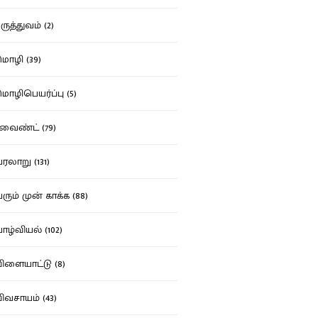
ுத்துவம் (2)
ழி (39)
ழிபெயர்ப்பு (5)
வைண்ட் (79)
லாறு (131)
ும் முன் காக்க (88)
ழ்வியல் (102)
ளையாட்டு (8)
வசாயம் (43)