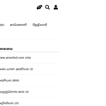
ரல்
காணொளி
தேதிவாரி
கைமை
w.arunchol.com (156)
டையாள அரசியல் (2)
சியல் (800)
ுஞ்சொல்.காம் (3)
ிவியல் (21)