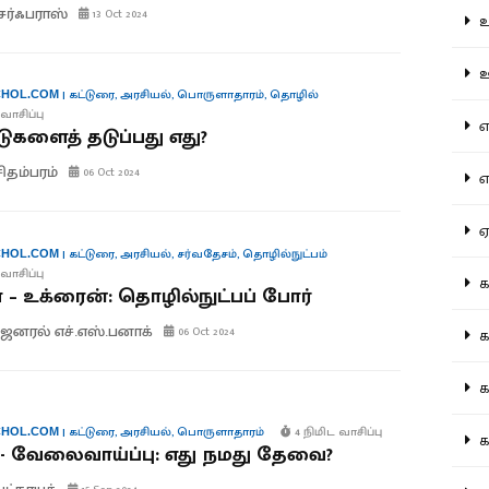
சர்ஃபராஸ்
13 Oct 2024
உற
ஊட
|
கட்டுரை
,
அரசியல்
,
பொருளாதாரம்
,
தொழில்
HOL.COM
வாசிப்பு
என
டுகளைத் தடுப்பது எது?
சிதம்பரம்
06 Oct 2024
எப
ஏன
|
கட்டுரை
,
அரசியல்
,
சர்வதேசம்
,
தொழில்நுட்பம்
HOL.COM
வாசிப்பு
கட
– உக்ரைன்: தொழில்நுட்பப் போர்
ெனரல் எச்.எஸ்.பனாக்
06 Oct 2024
கட
கல
|
கட்டுரை
,
அரசியல்
,
பொருளாதாரம்
4 நிமிட வாசிப்பு
HOL.COM
கல
ி - வேலைவாய்ப்பு: எது நமது தேவை?