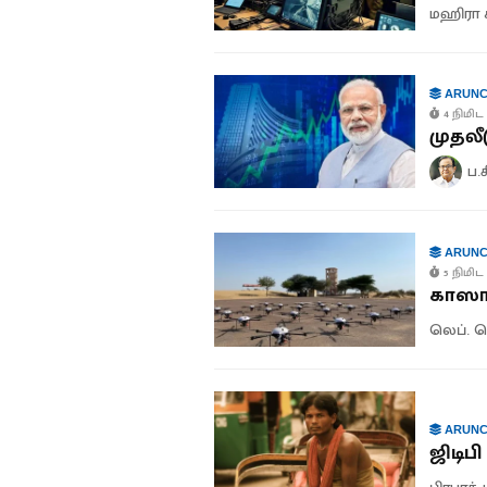
மஹிரா 
ARUNC
4 நிமிட 
முதலீ
ப.
ARUNC
5 நிமிட 
காஸா 
லெப். ஜ
ARUNC
ஜிடிப