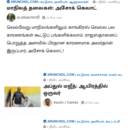
|
கட்டுரை
,
அரசியல்
,
ஆளுமைகள்
5 நிமிட வாசிப்பு
ARUNCHOL.COM
மாநிலத் தலைகள்: அசோக் கெலாட்
வ.ரங்காசாரி
23 Nov 2023
வெவ்வேறு மாநிலங்களிலும் காங்கிரஸ் வெல்ல பல
காரணங்கள் கூட்டுப் பங்களிக்கலாம். ராஜஸ்தானைப்
பொறுத்த அளவில் பிரதான காரணமாக அவர்தான்
இருப்பார், அசோக் கெலாட்!
|
கட்டுரை
,
கலாச்சாரம்
,
சமஸ் கட்டுரை
ARUNCHOL.COM
7 நிமிட வாசிப்பு
அப்துல் மஜீத்: ஆயிரத்தில்
ஒருவர்
சமஸ் | Samas
18 Oct 2022
|
கட்டுரை
,
அரசியல்
,
கூட்டாட்சி
ARUNCHOL.COM
5 நிமிட வாசிப்பு