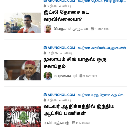
|
கட்டுரை
,
தொடர்
,
தமிழ் ஒன்றே போதும்
ARUNCHOL.COM
5 நிமிட வாசிப்பு
இட்லி தோசை சுட
வரவில்லையா?
பெருமாள்முருகன்
11 Mar 2023
|
கட்டுரை
,
அரசியல்
,
ஆளுமைகள்
ARUNCHOL.COM
10 நிமிட வாசிப்பு
முலாயம் சிங் யாதவ்: ஒரு
சகாப்தம்
வ.ரங்காசாரி
11 Oct 2022
|
கட்டுரை
,
உற்றுநோக்க ஒரு செய்தி
ARUNCHOL.COM
6 நிமிட வாசிப்பு
வடவர் ஆதிக்கத்தில் இந்திய
ஆட்சிப் பணிகள்
டி.வி.பரத்வாஜ்
14 Dec 2021