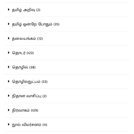
தமிழ் அறிவு (2)
தமிழ் ஒன்றே போதும் (35)
தலையங்கம் (72)
தொடர் (123)
தொழில் (38)
தொழில்நுட்பம் (33)
நிதான வாசிப்பு (2)
நிர்வாகம் (139)
நூல் விமர்சனம் (11)