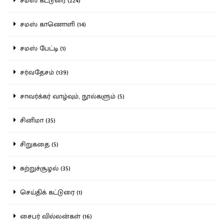
சமஸ் கட்டுரை (224)
சமஸ் காணொளி (14)
சமஸ் பேட்டி (1)
சர்வதேசம் (139)
சாவர்க்கர் வாழ்வும், நூல்களும் (5)
சினிமா (35)
சிறுகதை (5)
சுற்றுச்சூழல் (35)
செய்திக் கட்டுரை (1)
சைபர் வில்லன்கள் (16)