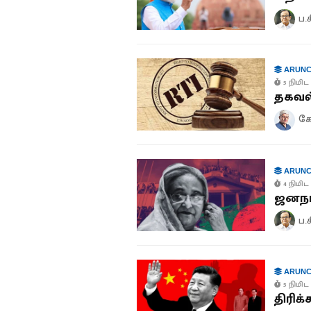
ப.
ARUNC
5 நிமிட 
தகவல்
கோ
ARUNC
4 நிமிட 
ஜனநா
ப.
ARUNC
5 நிமிட 
திரிக