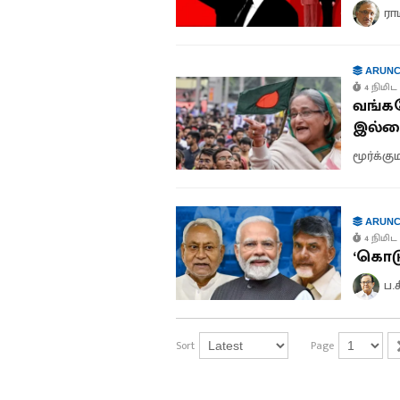
ரா
ARUNC
4 நிமிட 
வங்கத
இல்
மூர்க்க
ARUNC
4 நிமிட 
‘கொடு
ப.
Sort
Page