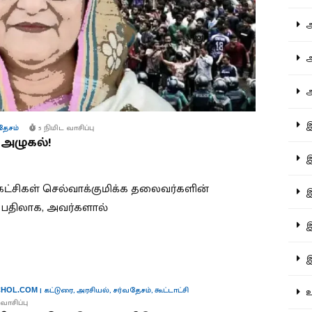
ஆச
ஆர
ஆள
இத
தேசம்
5 நிமிட வாசிப்பு
அழுகல்!
இந
ட்சிகள் செல்வாக்குமிக்க தலைவர்களின்
இன
ப் பதிலாக, அவர்களால்
இர
இல
உர
|
கட்டுரை
,
அரசியல்
,
சர்வதேசம்
,
கூட்டாட்சி
HOL.COM
வாசிப்பு