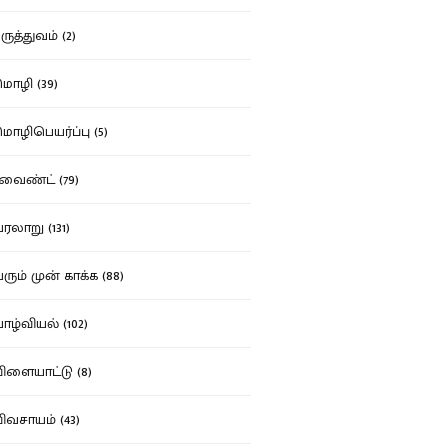
ுத்துவம் (2)
ழி (39)
ழிபெயர்ப்பு (5)
வைண்ட் (79)
லாறு (131)
ும் முன் காக்க (88)
ழ்வியல் (102)
ளையாட்டு (8)
வசாயம் (43)