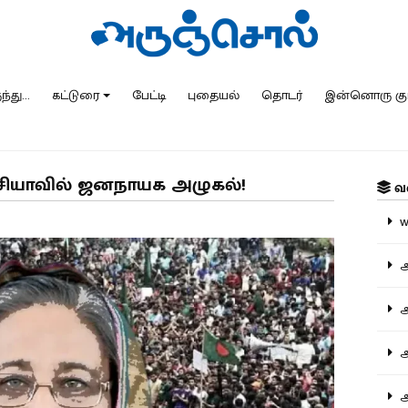
்து...
கட்டுரை
பேட்டி
புதையல்
தொடர்
இன்னொரு கு
காசியாவில் ஜனநாயக அழுகல்!
வ
ww
அ
அர
அர
அற