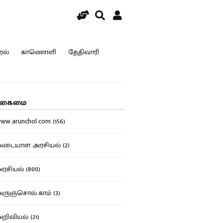
ரல்
காணொளி
தேதிவாரி
கைமை
w.arunchol.com (156)
டையாள அரசியல் (2)
சியல் (800)
ுஞ்சொல்.காம் (3)
ிவியல் (21)