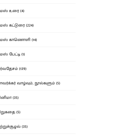
ஸ் உரை (4)
ஸ் கட்டுரை (224)
மஸ் காணொளி (14)
ஸ் பேட்டி (1)
்வதேசம் (139)
வர்க்கர் வாழ்வும், நூல்களும் (5)
னிமா (35)
றுகதை (5)
ற்றுச்சூழல் (35)