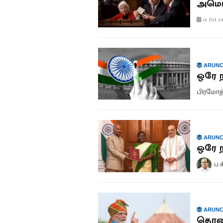
அமெரி
13 Oct 20
ARUNC
ஒரே ந
பிரமோத்
ARUNC
ஒரே ந
ப.
ARUNC
தொலை