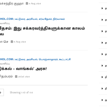
மச்சந்திர குஹா
11 Aug 2024
சம
|
கட்டுரை
,
அரசியல்
,
சர்வதேசம்
,
நிர்வாகம்
சம
HOL.COM
வாசிப்பு
ேசம்: இது சக்கரவர்த்திகளுக்கான காலம்
ச
லை
ுமா செ
11 Aug 2024
சம
சர
|
கட்டுரை
,
அரசியல்
,
பொருளாதாரம்
,
கூட்டாட்சி
HOL.COM
வாசிப்பு
சா
க்கல் – வாங்கல்’ அரசு!
சிதம்பரம்
28 Jul 2024
சி
சி
Showing 1-10 of 114
சு