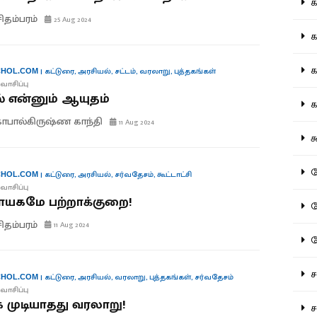
கல
சிதம்பரம்
25 Aug 2024
கவ
க
|
கட்டுரை
,
அரசியல்
,
சட்டம்
,
வரலாறு
,
புத்தகங்கள்
HOL.COM
வாசிப்பு
 என்னும் ஆயுதம்
கா
பால்கிருஷ்ண காந்தி
11 Aug 2024
கூ
கே
|
கட்டுரை
,
அரசியல்
,
சர்வதேசம்
,
கூட்டாட்சி
HOL.COM
வாசிப்பு
யகமே பற்றாக்குறை!
கே
சிதம்பரம்
11 Aug 2024
க
சட
|
கட்டுரை
,
அரசியல்
,
வரலாறு
,
புத்தகங்கள்
,
சர்வதேசம்
HOL.COM
வாசிப்பு
்க முடியாதது வரலாறு!
சம