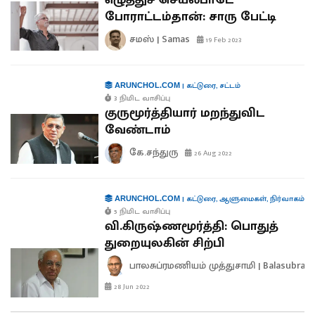
எழுத்துச் செயல்பாடே
போராட்டம்தான்: சாரு பேட்டி
சமஸ் | Samas
19 Feb 2023
|
கட்டுரை
,
சட்டம்
ARUNCHOL.COM
3 நிமிட வாசிப்பு
குருமூர்த்தியார் மறந்துவிட
வேண்டாம்
கே.சந்துரு
26 Aug 2022
|
கட்டுரை
,
ஆளுமைகள்
,
நிர்வாகம்
ARUNCHOL.COM
5 நிமிட வாசிப்பு
வி.கிருஷ்ணமூர்த்தி: பொதுத்
துறையுலகின் சிற்பி
பாலசுப்ரமணியம் முத்துசாமி | Balasubra
28 Jun 2022