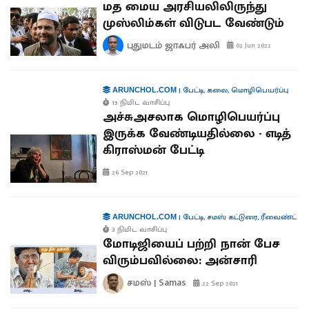
மத மைய அரசியலிலிருந்து
முஸ்லிம்கள் விடுபட வேண்டும்
புதுமடம் ஜாஃபர் அலி
02 Jun 2022
|
பேட்டி
,
கலை
,
மொழிபெயர்ப்பு
ARUNCHOL.COM
15 நிமிட வாசிப்பு
அச்சுஅசலாக மொழிபெயர்ப்பு
இருக்க வேண்டியதில்லை - எடித்
கிராஸ்மன் பேட்டி
26 Sep 2021
|
பேட்டி
,
சமஸ் கட்டுரை
,
ரீவைண்ட்
ARUNCHOL.COM
3 நிமிட வாசிப்பு
மோடிஜியைப் பற்றி நான் பேச
விரும்பவில்லை: அன்சாரி
சமஸ் | Samas
22 Sep 2021