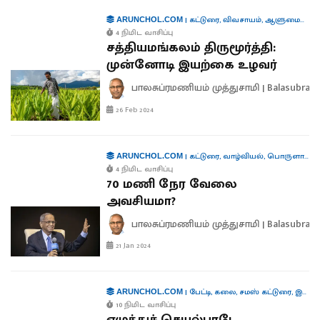
|
கட்டுரை
,
விவசாயம்
,
ஆளுமைகள்
,
ச
ARUNCHOL.COM
4 நிமிட வாசிப்பு
சத்தியமங்கலம் திருமூர்த்தி:
முன்னோடி இயற்கை உழவர்
பாலசுப்ரமணியம் முத்துசாமி | Balasubra
26 Feb 2024
|
கட்டுரை
,
வாழ்வியல்
,
பொருளாதாரம்
ARUNCHOL.COM
4 நிமிட வாசிப்பு
70 மணி நேர வேலை
அவசியமா?
பாலசுப்ரமணியம் முத்துசாமி | Balasubra
21 Jan 2024
|
பேட்டி
,
கலை
,
சமஸ் கட்டுரை
,
இலக்கியம்
ARUNCHOL.COM
10 நிமிட வாசிப்பு