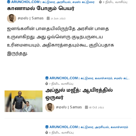
|
கட்டுரை
,
அரசியல்
,
சமஸ் கட்டுரை
3 நிமிட வாசிப்பு
ARUNCHOL.COM
காணாமல் போகும் பெயர்
சமஸ் | Samas
21 Jun 2023
ஜனங்களின் பாதையிலிருந்தே அரசின் பாதை
உருவாகிறது; அது ஒவ்வொரு குடிநபருடைய
உரிமையையும், அதிகாரத்தையும்கூட குறிப்பதாக
இருந்தது.
|
கட்டுரை
,
கலாச்சாரம்
,
சமஸ் கட்டுரை
ARUNCHOL.COM
7 நிமிட வாசிப்பு
அப்துல் மஜீத்: ஆயிரத்தில்
ஒருவர்
சமஸ் | Samas
18 Oct 2022
|
கட்டுரை
,
அரசியல்
,
கலாச்சாரம்
ARUNCHOL.COM
5 நிமிட வாசிப்பு