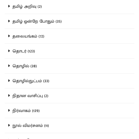
தமிழ் அறிவு (2)
தமிழ் ஒன்றே போதும் (35)
தலையங்கம் (72)
தொடர் (123)
தொழில் (38)
தொழில்நுட்பம் (33)
நிதான வாசிப்பு (2)
நிர்வாகம் (139)
நூல் விமர்சனம் (11)