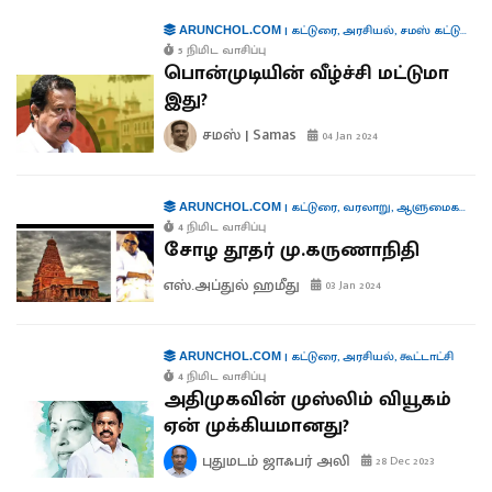
|
கட்டுரை
,
அரசியல்
,
சமஸ் கட்டுரை
ARUNCHOL.COM
5 நிமிட வாசிப்பு
பொன்முடியின் வீழ்ச்சி மட்டுமா
இது?
சமஸ் | Samas
04 Jan 2024
|
கட்டுரை
,
வரலாறு
,
ஆளுமைகள்
,
பு
ARUNCHOL.COM
4 நிமிட வாசிப்பு
சோழ தூதர் மு.கருணாநிதி
எஸ்.அப்துல் ஹமீது
03 Jan 2024
|
கட்டுரை
,
அரசியல்
,
கூட்டாட்சி
ARUNCHOL.COM
4 நிமிட வாசிப்பு
அதிமுகவின் முஸ்லிம் வியூகம்
ஏன் முக்கியமானது?
புதுமடம் ஜாஃபர் அலி
28 Dec 2023