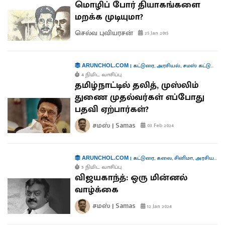
மொழிப் போர் தியாகங்களை
மறக்க முடியுமா?
செல்வ புவியரசன்
25 Jan 2015
|
கட்டுரை
,
அரசியல்
,
சமஸ் கட்டுரை
,
க
ARUNCHOL.COM
4 நிமிட வாசிப்பு
தமிழ்நாட்டில் தலித், முஸ்லிம்
துணை முதல்வர்கள் எப்போது
பதவி ஏற்பார்கள்?
சமஸ் | Samas
03 Feb 2024
|
கட்டுரை
,
கலை
,
சினிமா
,
அரசியல்
,
க
ARUNCHOL.COM
5 நிமிட வாசிப்பு
விஜயகாந்த்: ஒரு மின்னல்
வாழ்க்கை
சமஸ் | Samas
12 Jan 2024