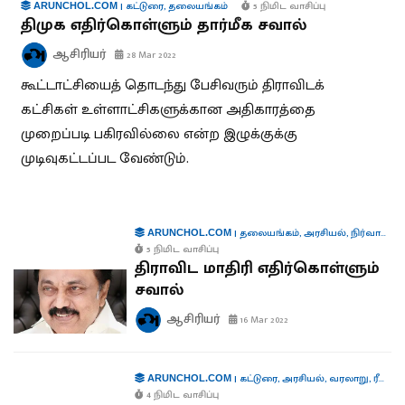
|
கட்டுரை
,
தலையங்கம்
5 நிமிட வாசிப்பு
ARUNCHOL.COM
திமுக எதிர்கொள்ளும் தார்மீக சவால்
ஆசிரியர்
28 Mar 2022
கூட்டாட்சியைத் தொடந்து பேசிவரும் திராவிடக்
கட்சிகள் உள்ளாட்சிகளுக்கான அதிகாரத்தை
முறைப்படி பகிரவில்லை என்ற இழுக்குக்கு
முடிவுகட்டப்பட வேண்டும்.
|
தலையங்கம்
,
அரசியல்
,
நிர்வாகம்
ARUNCHOL.COM
5 நிமிட வாசிப்பு
திராவிட மாதிரி எதிர்கொள்ளும்
சவால்
ஆசிரியர்
16 Mar 2022
|
கட்டுரை
,
அரசியல்
,
வரலாறு
,
ரீவைண்ட்
ARUNCHOL.COM
4 நிமிட வாசிப்பு